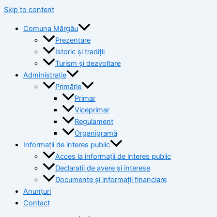
Skip to content
Comuna Mărgău
Prezentare
Istoric și tradiții
Turism și dezvoltare
Administrație
Primărie
Primar
Viceprimar
Regulament
Organigramă
Informații de interes public
Acces la informații de interes public
Declarații de avere și interese
Documente și informații financiare
Anunțuri
Contact