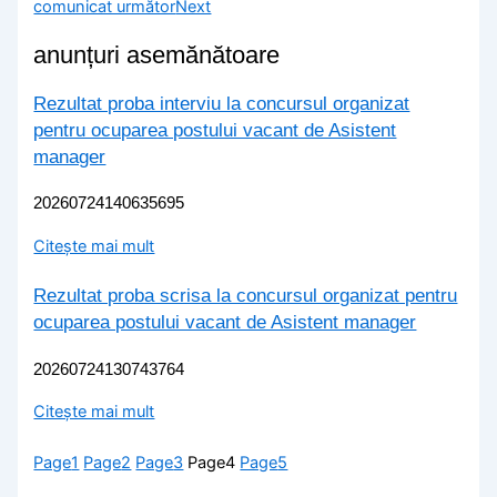
comunicat următor
Next
anunțuri asemănătoare
Rezultat proba interviu la concursul organizat
pentru ocuparea postului vacant de Asistent
manager
20260724140635695
Citește mai mult
Rezultat proba scrisa la concursul organizat pentru
ocuparea postului vacant de Asistent manager
20260724130743764
Citește mai mult
Page
1
Page
2
Page
3
Page
4
Page
5