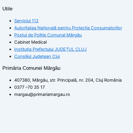
Utile
Serviciul 112
Autoritatea Națională pentru Protecția Consumatorilor
Postul de Poliţie Comunal Mărgău
Cabinet Medical
Instituția Prefectului JUDEȚUL CLUJ
Consiliul Județean Cluj
Primăria Comunei Mărgău
407380, Mărgău, str. Principală, nr. 204, Cluj România
0377 –70 35 17
margau@primariamargau.ro
© 2026 Primăria Comunei Mărgău, Județul Cluj
Acest site utilizează module cookie pentru a vă asigura că
beneficiați de cea mai bună experiență pe site-ul nostru
setări
ACCEPT