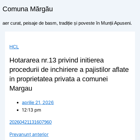
Comuna Mărgău
aer curat, peisaje de basm, tradiție și poveste în Munții Apuseni.
HCL
Hotararea nr.13 privind initierea
procedurii de inchiriere a pajistilor aflate
in proprietatea privata a comunei
Margau
aprilie 21, 2026
12:13 pm
20260421131607960
Prev
anunț anterior