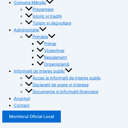
Comuna Mărgău
Prezentare
Istoric și tradiții
Turism și dezvoltare
Administrație
Primărie
Primar
Viceprimar
Regulament
Organigramă
Informații de interes public
Acces la informații de interes public
Declarații de avere și interese
Documente și informații financiare
Anunțuri
Contact
Monitorul Oficial Local