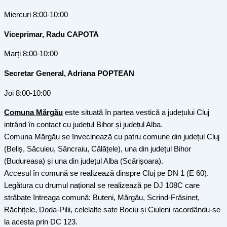
Miercuri 8:00-10:00
Viceprimar, Radu CAPOTA
Marți 8:00-10:00
Secretar General, Adriana POPTEAN
Joi 8:00-10:00
Comuna Mărgău
este situată în partea vestică a județului Cluj
intrând în contact cu județul Bihor și județul Alba.
Comuna Mărgău se învecinează cu patru comune din județul Cluj
(Beliș, Săcuieu, Sâncraiu, Călățele), una din județul Bihor
(Budureasa) și una din județul Alba (Scărișoara).
Accesul în comună se realizează dinspre Cluj pe DN 1 (E 60).
Legătura cu drumul național se realizează pe DJ 108C care
străbate întreaga comună: Buteni, Mărgău, Scrind-Frăsinet,
Răchițele, Doda-Pilii, celelalte sate Bociu și Ciuleni racordându-se
la acesta prin DC 123.