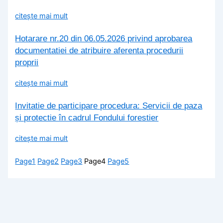
citește mai mult
Hotarare nr.20 din 06.05.2026 privind aprobarea
documentatiei de atribuire aferenta procedurii
proprii
citește mai mult
Invitatie de participare procedura: Servicii de paza
și protectie în cadrul Fondului forestier
citește mai mult
Page
1
Page
2
Page
3
Page
4
Page
5