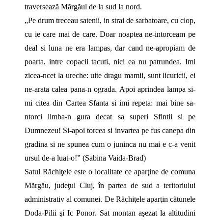
traversează Mărgăul de la sud la nord.
„Pe drum treceau satenii, in strai de sarbatoare, cu clop,
cu ie care mai de care. Doar noaptea ne-intorceam pe
deal si luna ne era lampas, dar cand ne-apropiam de
poarta, intre copacii tacuti, nici ea nu patrundea. Imi
zicea-ncet la ureche: uite dragu mamii, sunt licuricii, ei
ne-arata calea pana-n ograda. Apoi aprindea lampa si-
mi citea din Cartea Sfanta si imi repeta: mai bine sa-
ntorci limba-n gura decat sa superi Sfintii si pe
Dumnezeu! Si-apoi torcea si invartea pe fus canepa din
gradina si ne spunea cum o juninca nu mai e c-a venit
ursul de-a luat-o!” (Sabina Vaida-Brad)
Satul Răchiţele este o localitate ce aparţine de comuna
Mărgău, judeţul Cluj, în partea de sud a teritoriului
administrativ al comunei. De Răchiţele aparţin cătunele
Doda-Pilii şi Ic Ponor. Sat montan aşezat la altitudini