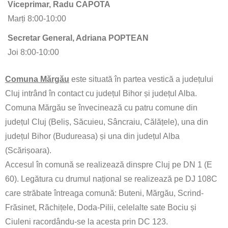
Viceprimar, Radu CAPOTA
Marți 8:00-10:00
Secretar General, Adriana POPTEAN
Joi 8:00-10:00
Comuna Mărgău
este situată în partea vestică a județului
Cluj intrând în contact cu județul Bihor și județul Alba.
Comuna Mărgău se învecinează cu patru comune din
județul Cluj (Beliș, Săcuieu, Sâncraiu, Călățele), una din
județul Bihor (Budureasa) și una din județul Alba
(Scărișoara).
Accesul în comună se realizează dinspre Cluj pe DN 1 (E
60). Legătura cu drumul național se realizează pe DJ 108C
care străbate întreaga comună: Buteni, Mărgău, Scrind-
Frăsinet, Răchițele, Doda-Pilii, celelalte sate Bociu și
Ciuleni racordându-se la acesta prin DC 123.