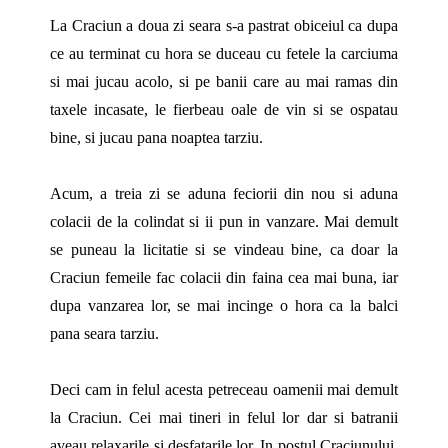
La Craciun a doua zi seara s-a pastrat obiceiul ca dupa
ce au terminat cu hora se duceau cu fetele la carciuma
si mai jucau acolo, si pe banii care au mai ramas din
taxele incasate, le fierbeau oale de vin si se ospatau
bine, si jucau pana noaptea tarziu.
Acum, a treia zi se aduna feciorii din nou si aduna
colacii de la colindat si ii pun in vanzare. Mai demult
se puneau la licitatie si se vindeau bine, ca doar la
Craciun femeile fac colacii din faina cea mai buna, iar
dupa vanzarea lor, se mai incinge o hora ca la balci
pana seara tarziu.
Deci cam in felul acesta petreceau oamenii mai demult
la Craciun. Cei mai tineri in felul lor dar si batranii
aveau relaxarile si desfatarile lor. In postul Craciunului,