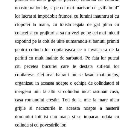
noastre nationale, si pe cei mai marisori cu „viflaimul”
lor lucrat si impodobit frumos, cu lumini inauntru si cu
clopotei la mana, cu traista legata de gat plina cu
colacei si cu prajituri si sa nu vezi pe pe cei mai micuti
sopotind pe la colt de ulite numarandu-si banutii primiti
pentru colinda lor copilareasca ce o invatasera de la
parinti cu mult inainte de sarbatori. Pe fata lor puteai
citi pecetea bucuriei care le desfata sufletul lor
copilaresc. Cei mai batrani nu se lasau mai prejos,
organizau in aceasta noapte o echipa de colindatori si
mergeau unii la altii si colindau incat rasunau casa,
casa romanului crestin. Toti de la mic la mare uitau
grijile si necazurile in aceasta noapte a nasterii
domnului toti isi dau mana si se impacau odata cu
colinda si cu povestirile lor.