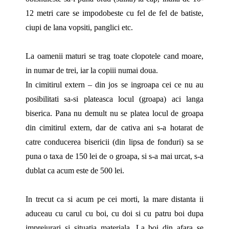
12 metri care se impodobeste cu fel de fel de batiste,
ciupi de lana vopsiti, panglici etc.
La oamenii maturi se trag toate clopotele cand moare,
in numar de trei, iar la copiii numai doua.
In cimitirul extern – din jos se ingroapa cei ce nu au
posibilitati sa-si plateasca locul (groapa) aci langa
biserica. Pana nu demult nu se platea locul de groapa
din cimitirul extern, dar de cativa ani s-a hotarat de
catre conducerea bisericii (din lipsa de fonduri) sa se
puna o taxa de 150 lei de o groapa, si s-a mai urcat, s-a
dublat ca acum este de 500 lei.
In trecut ca si acum pe cei morti, la mare distanta ii
aduceau cu carul cu boi, cu doi si cu patru boi dupa
imprejurari si situatia materiala. La boi din afara se