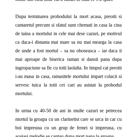
Dupa terminarea prohodului la mort acasa, preotii si
cantaretul precum si sfatul sunt chemati in casa la cina
de taina a mortului in cele mai dese cazuri, pe motivul
ca daca-i distanta mai mare sa nu mai mearga la casa
de unde a fost mortul – sa nu oboseasca – iar daca ii
mai aproape de biserica raman si dansii pana dupa
ingropaciune sa fie cu totii laolalta. In timpul cat preotii
i-au masa in casa, ramasitele mortului impart colacii si
servesc tuica la totii cei cari au asistat la prohodul
mortului.
In urma cu 40-50 de ani in multe cazuri se petrecea
mortul la groapa cu un clarinetist care se urca in car cu
boi impreuna cu un grup de femei si impreuna, cu
aceiasi melodie se cantau dupa mort pana la groapa.