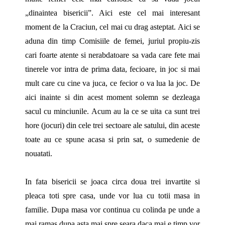
„dinaintea bisericii”. Aici este cel mai interesant
moment de la Craciun, cel mai cu drag asteptat. Aici se
aduna din timp Comisiile de femei, juriul propiu-zis
cari foarte atente si nerabdatoare sa vada care fete mai
tinerele vor intra de prima data, fecioare, in joc si mai
mult care cu cine va juca, ce fecior o va lua la joc. De
aici inainte si din acest moment solemn se dezleaga
sacul cu minciunile. Acum au la ce se uita ca sunt trei
hore (jocuri) din cele trei sectoare ale satului, din aceste
toate au ce spune acasa si prin sat, o sumedenie de
nouatati.
In fata bisericii se joaca circa doua trei invartite si
pleaca toti spre casa, unde vor lua cu totii masa in
familie. Dupa masa vor continua cu colinda pe unde a
mai ramas dupa asta mai spre seara daca mai e timp vor