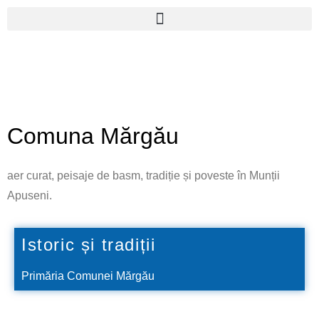
Skip
to
content
Comuna Mărgău
aer curat, peisaje de basm, tradiție și poveste în Munții
Apuseni.
Istoric și tradiții
Primăria Comunei Mărgău