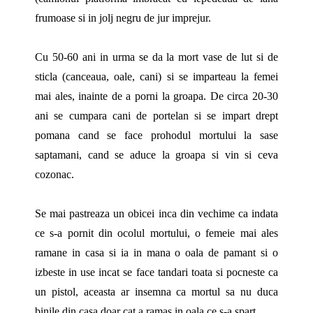
frumoase si in jolj negru de jur imprejur.
Cu 50-60 ani in urma se da la mort vase de lut si de
sticla (canceaua, oale, cani) si se imparteau la femei
mai ales, inainte de a porni la groapa. De circa 20-30
ani se cumpara cani de portelan si se impart drept
pomana cand se face prohodul mortului la sase
saptamani, cand se aduce la groapa si vin si ceva
cozonac.
Se mai pastreaza un obicei inca din vechime ca indata
ce s-a pornit din ocolul mortului, o femeie mai ales
ramane in casa si ia in mana o oala de pamant si o
izbeste in use incat se face tandari toata si pocneste ca
un pistol, aceasta ar insemna ca mortul sa nu duca
binile din casa doar cat a ramas in oala ce s-a spart.