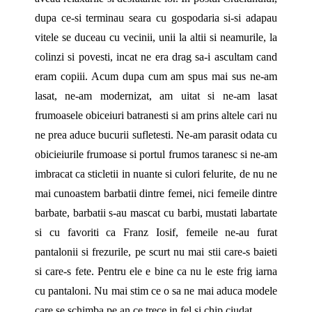
dupa ce-si terminau seara cu gospodaria si-si adapau
vitele se duceau cu vecinii, unii la altii si neamurile, la
colinzi si povesti, incat ne era drag sa-i ascultam cand
eram copiii. Acum dupa cum am spus mai sus ne-am
lasat, ne-am modernizat, am uitat si ne-am lasat
frumoasele obiceiuri batranesti si am prins altele cari nu
ne prea aduce bucurii sufletesti. Ne-am parasit odata cu
obicieiurile frumoase si portul frumos taranesc si ne-am
imbracat ca sticletii in nuante si culori felurite, de nu ne
mai cunoastem barbatii dintre femei, nici femeile dintre
barbate, barbatii s-au mascat cu barbi, mustati labartate
si cu favoriti ca Franz Iosif, femeile ne-au furat
pantalonii si frezurile, pe scurt nu mai stii care-s baieti
si care-s fete. Pentru ele e bine ca nu le este frig iarna
cu pantaloni. Nu mai stim ce o sa ne mai aduca modele
care se schimba pe an ce trece in fel si chip ciudat.