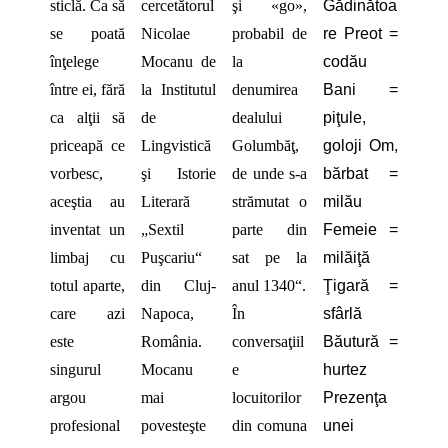
sticlă. Ca să
cercetătorul
şi «go»,
Gădinătoa
se poată
Nicolae
probabil de
re Preot =
înţelege
Mocanu de
la
codău
între ei, fără
la Institutul
denumirea
Bani =
ca alţii să
de
dealului
piţule,
priceapă ce
Lingvistică
Golumbăţ,
goloji Om,
vorbesc,
şi Istorie
de unde s-a
bărbat =
aceştia au
Literară
strămutat o
milău
inventat un
„Sextil
parte din
Femeie =
limbaj cu
Puşcariu“
sat pe la
milăiţă
totul aparte,
din Cluj-
anul 1340“.
Ţigară =
care azi
Napoca,
În
sfârlă
este
România.
conversaţiil
Băutură =
singurul
Mocanu
e
hurtez
argou
mai
locuitorilor
Prezenţa
profesional
povesteşte
din comuna
unei