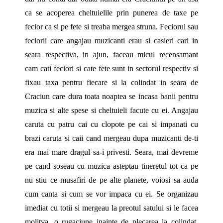
ca se acoperea cheltuielile prin punerea de taxe pe
fecior ca si pe fete si treaba mergea struna. Feciorul sau
feciorii care angajau muzicanti erau si casieri cari in
seara respectiva, in ajun, faceau micul recensamant
cam cati feciori si cate fete sunt in sectorul respectiv si
fixau taxa pentru fiecare si la colindat in seara de
Craciun care dura toata noaptea se incasa banii pentru
muzica si alte spese si cheltuieli facute cu ei. Angajau
caruta cu patru cai cu clopote pe cai si impanati cu
brazi caruta si caii cand mergeau dupa muzicanti de-ti
era mai mare dragul sa-i privesti. Seara, mai devreme
pe cand soseau cu muzica asteptau tineretul tot ca pe
nu stiu ce musafiri de pe alte planete, voiosi sa auda
cum canta si cum se vor impaca cu ei. Se organizau
imediat cu totii si mergeau la preotul satului si le facea
molitva, o rugaciune inainte de plecarea la colindat.