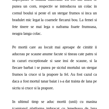
punea un corn, respectiv se introducea un colac in
cornul boului si peste el un stergar frumos si inca un
bradulet mic legat la coarnele fiecarui bou. La femei si
fete tinere se mai lega o naframa foarte frumoasa,
neagra langa colac.
Pe mortii care au locuit mai aproape de cimitir ii
aduceau pe scaune anume facute si tineau cate patru si
in cazuri exceptionale si sase insi de scaune, si la
fiecare barbat i se punea pe sicriul mortului un stergar
frumos la cruce si la prapore la fel. Au fost cazul ca
daca a fost mortul tanar baiat i s-a dat traista de lana pe
sicriu si cruce si la prapore.
In ultimul timp se aduc mortii (unii) cu masina
(camionul platforma imbracat cu lepedeaua de lana