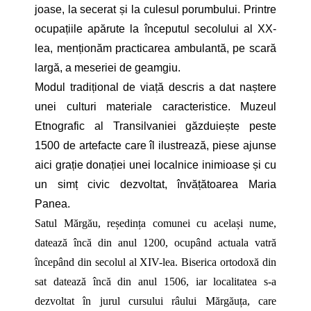
joase, la secerat și la culesul porumbului. Printre
ocupațiile apărute la începutul secolului al XX-
lea, menționăm practicarea ambulantă, pe scară
largă, a meseriei de geamgiu.
Modul tradițional de viață descris a dat naștere
unei culturi materiale caracteristice. Muzeul
Etnografic al Transilvaniei găzduiește peste
1500 de artefacte care îl ilustrează, piese ajunse
aici grație donației unei localnice inimioase și cu
un simț civic dezvoltat, învățătoarea Maria
Panea.
Satul Mărgău, reședința comunei cu același nume,
datează încă din anul 1200, ocupând actuala vatră
începând din secolul al XIV-lea. Biserica ortodoxă din
sat datează încă din anul 1506, iar localitatea s-a
dezvoltat în jurul cursului râului Mărgăuța, care