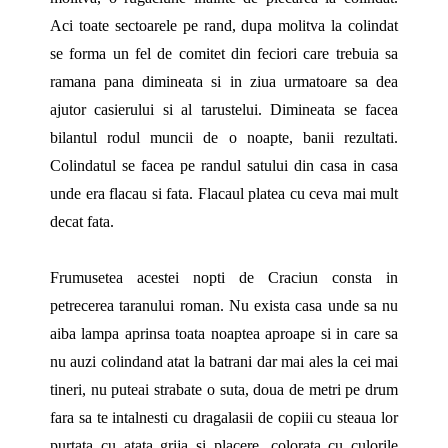
Aci toate sectoarele pe rand, dupa molitva la colindat
se forma un fel de comitet din feciori care trebuia sa
ramana pana dimineata si in ziua urmatoare sa dea
ajutor casierului si al tarustelui. Dimineata se facea
bilantul rodul muncii de o noapte, banii rezultati.
Colindatul se facea pe randul satului din casa in casa
unde era flacau si fata. Flacaul platea cu ceva mai mult
decat fata.
Frumusetea acestei nopti de Craciun consta in
petrecerea taranului roman. Nu exista casa unde sa nu
aiba lampa aprinsa toata noaptea aproape si in care sa
nu auzi colindand atat la batrani dar mai ales la cei mai
tineri, nu puteai strabate o suta, doua de metri pe drum
fara sa te intalnesti cu dragalasii de copiii cu steaua lor
purtata cu atata grija si placere, colorata cu culorile