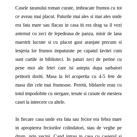
Casele taranului roman curate, imbracate frumos cu tot
ce aveau mai placut. Paturile mai ales si mai ales unde
era fata mare sau flacau in casa iti era drag sa il vezi
asternut cu zeci de lepedeaua de panza, misir de lana
maestrit lucrate si cu placut gust aranjate precum si
lenjeria lor frumos impaturate pe capatul lavitei cum
sunt cartile in biblioteci. In paturi zeci de perine cu
pene moi ale fetei care isi astepta dupa sarbatori
petitorii doriti. Masa la fel acoperita cu 4-5 fete de
masa din cele mai frumoase. Peretii, blidarele erau cu
totul impodobite cu stergare, tesute si cusute de mestera
casei la intrecere cu altele.
In fiecare casa unde era fata sau fecior era febra mare
in apropierea feciorilor colindatori, stau de veghe pe
drum, prin vecini. Cand intrau in casa cu casierul si