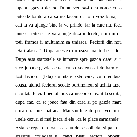
jupanul gazda de loc Dumnezeu sa-i dea noroc cu o
bute de bautura ca sa ne facem cu totii voie buna, la
cati la va ajunge bine la ve prinde, iar la care nu, faca
bine si ierte ca le va ajunge de-a inderete, dar noi cu
totii frumos ii multumim sa traiasca. Feciorii din nou
„Sa traiasca”. Dupa acestea urmeaza prajiturile la fel.
Dupa asta starostele se intoarce spre gazda casei si ii
zice jupane gazda acu-i acu sa vedem cat de harnic a
fost feciorul (fata) dumitale asta vara, cum ia taiat
coasa, atunci feciorul scoate portmoneul si achita taxa,
s-au tata fetei. Imediat muzica incepe o invartita scurta,
dupa caz, ca sa joace fata din casa si pe gazda mare
daca nu-i prea batrana. Mai vin fete de prin vecini in
unele cazuri si mai joaca si ele „ca le place sarmanele”.
Asta se repeta in toata casa unde se colinda, si pana la
sfarsitul colindatului, cand bietii feciori, obositi,