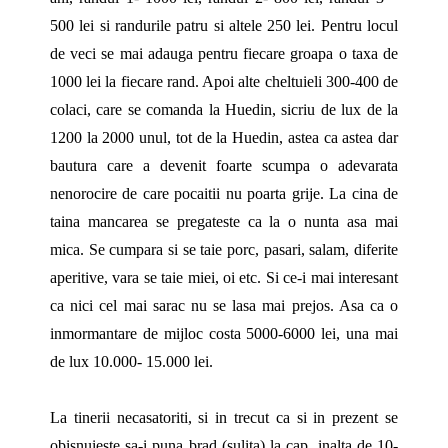
500 lei si randurile patru si altele 250 lei. Pentru locul
de veci se mai adauga pentru fiecare groapa o taxa de
1000 lei la fiecare rand. Apoi alte cheltuieli 300-400 de
colaci, care se comanda la Huedin, sicriu de lux de la
1200 la 2000 unul, tot de la Huedin, astea ca astea dar
bautura care a devenit foarte scumpa o adevarata
nenorocire de care pocaitii nu poarta grije. La cina de
taina mancarea se pregateste ca la o nunta asa mai
mica. Se cumpara si se taie porc, pasari, salam, diferite
aperitive, vara se taie miei, oi etc. Si ce-i mai interesant
ca nici cel mai sarac nu se lasa mai prejos. Asa ca o
inmormantare de mijloc costa 5000-6000 lei, una mai
de lux 10.000- 15.000 lei.
La tinerii necasatoriti, si in trecut ca si in prezent se
obisnuieste sa-i puna brad (sulita) la cap, inalta de 10-