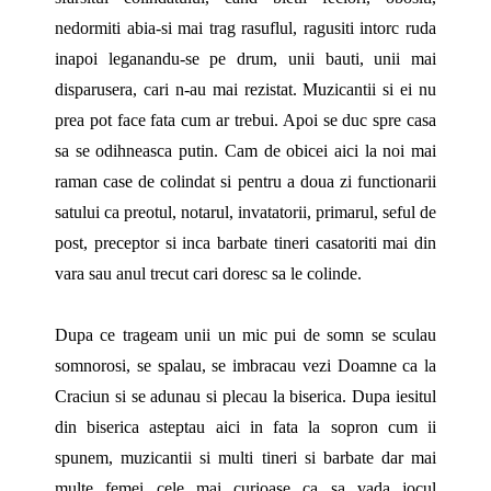
nedormiti abia-si mai trag rasuflul, ragusiti intorc ruda
inapoi leganandu-se pe drum, unii bauti, unii mai
disparusera, cari n-au mai rezistat. Muzicantii si ei nu
prea pot face fata cum ar trebui. Apoi se duc spre casa
sa se odihneasca putin. Cam de obicei aici la noi mai
raman case de colindat si pentru a doua zi functionarii
satului ca preotul, notarul, invatatorii, primarul, seful de
post, preceptor si inca barbate tineri casatoriti mai din
vara sau anul trecut cari doresc sa le colinde.
Dupa ce trageam unii un mic pui de somn se sculau
somnorosi, se spalau, se imbracau vezi Doamne ca la
Craciun si se adunau si plecau la biserica. Dupa iesitul
din biserica asteptau aici in fata la sopron cum ii
spunem, muzicantii si multi tineri si barbate dar mai
multe femei cele mai curioase ca sa vada jocul