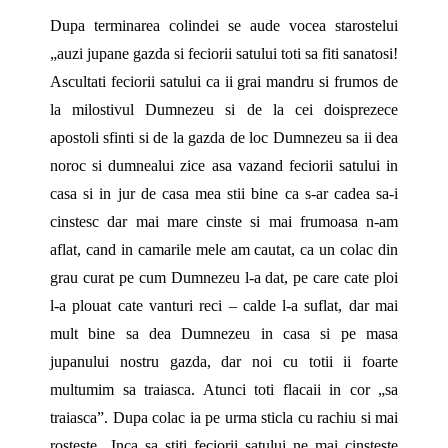
Dupa terminarea colindei se aude vocea starostelui
„auzi jupane gazda si feciorii satului toti sa fiti sanatosi!
Ascultati feciorii satului ca ii grai mandru si frumos de
la milostivul Dumnezeu si de la cei doisprezece
apostoli sfinti si de la gazda de loc Dumnezeu sa ii dea
noroc si dumnealui zice asa vazand feciorii satului in
casa si in jur de casa mea stii bine ca s-ar cadea sa-i
cinstesc dar mai mare cinste si mai frumoasa n-am
aflat, cand in camarile mele am cautat, ca un colac din
grau curat pe cum Dumnezeu l-a dat, pe care cate ploi
l-a plouat cate vanturi reci – calde l-a suflat, dar mai
mult bine sa dea Dumnezeu in casa si pe masa
jupanului nostru gazda, dar noi cu totii ii foarte
multumim sa traiasca. Atunci toti flacaii in cor „sa
traiasca”. Dupa colac ia pe urma sticla cu rachiu si mai
rosteste „Inca sa stiti feciorii satului ne mai cinsteste