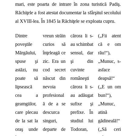
mari, este poarta de intrare în zona turistică Padiş.
Răchiţele a fost atestat documentar la sfârşitul secolului
al XVIII-lea. În 1845 la Răchiţele se exploata cupru.
Dintre
vreun străin
cărora li s-
(„Fii atent
poveştile
curios să
au schimbat
că e om
Mărgăului,
înţeleagă ce
sensul, dar
rău!“),
spuse şi
zic. Era un
şi din
„Munuc, s-
astăzi, nu
cod secret
cuvinte
asface
poate să
născut din
româneşti
deapsă!“
lipsească
nevoia
cărora li s-
(„E un om
cea a
profesional
au adăugat
bun!“),
geamgiilor,
ă de a se
sufixe şi
„Munuc,
care plecau
descurca
prefixe. În
atină
de la sat la
singuri,
studiul lui
gădineală!“
oraş unde
departe de
Todoran,
(„Să ceri