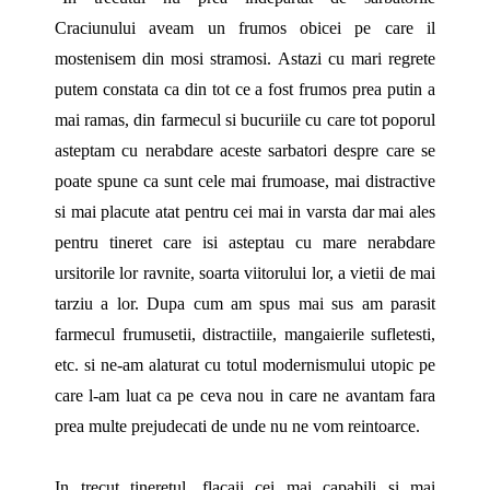
Craciunului aveam un frumos obicei pe care il
mostenisem din mosi stramosi. Astazi cu mari regrete
putem constata ca din tot ce a fost frumos prea putin a
mai ramas, din farmecul si bucuriile cu care tot poporul
asteptam cu nerabdare aceste sarbatori despre care se
poate spune ca sunt cele mai frumoase, mai distractive
si mai placute atat pentru cei mai in varsta dar mai ales
pentru tineret care isi asteptau cu mare nerabdare
ursitorile lor ravnite, soarta viitorului lor, a vietii de mai
tarziu a lor. Dupa cum am spus mai sus am parasit
farmecul frumusetii, distractiile, mangaierile sufletesti,
etc. si ne-am alaturat cu totul modernismului utopic pe
care l-am luat ca pe ceva nou in care ne avantam fara
prea multe prejudecati de unde nu ne vom reintoarce.
In trecut tineretul, flacaii cei mai capabili si mai