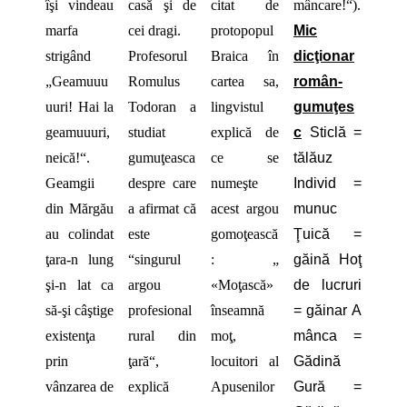
îşi vindeau
casă şi de
citat de
mâncare!“).
marfa
cei dragi.
protopopul
Mic
strigând
Profesorul
Braica în
dicţionar
„Geamuuu
Romulus
cartea sa,
român-
uuri! Hai la
Todoran a
lingvistul
gumuţes
geamuuuri,
studiat
explică de
c
Sticlă =
neică!“.
gumuţeasca
ce se
tălăuz
Geamgii
despre care
numeşte
Individ =
din Mărgău
a afirmat că
acest argou
munuc
au colindat
este
gomoţească
Ţuică =
ţara-n lung
“singurul
: „
găină Hoţ
şi-n lat ca
argou
«Moţască»
de lucruri
să-şi câştige
profesional
înseamnă
= găinar A
existenţa
rural din
moţ,
mânca =
prin
ţară“,
locuitori al
Gădină
vânzarea de
explică
Apusenilor
Gură =