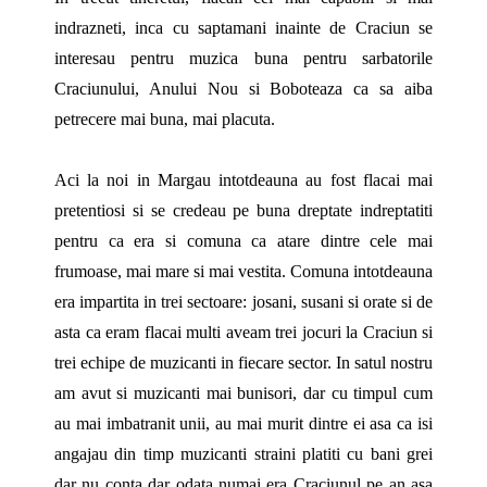
indrazneti, inca cu saptamani inainte de Craciun se
interesau pentru muzica buna pentru sarbatorile
Craciunului, Anului Nou si Boboteaza ca sa aiba
petrecere mai buna, mai placuta.
Aci la noi in Margau intotdeauna au fost flacai mai
pretentiosi si se credeau pe buna dreptate indreptatiti
pentru ca era si comuna ca atare dintre cele mai
frumoase, mai mare si mai vestita. Comuna intotdeauna
era impartita in trei sectoare: josani, susani si orate si de
asta ca eram flacai multi aveam trei jocuri la Craciun si
trei echipe de muzicanti in fiecare sector. In satul nostru
am avut si muzicanti mai bunisori, dar cu timpul cum
au mai imbatranit unii, au mai murit dintre ei asa ca isi
angajau din timp muzicanti straini platiti cu bani grei
dar nu conta dar odata numai era Craciunul pe an asa