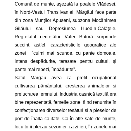
Comună de munte, aşezată la poalele Vlădesei,
în Nord-Vestul Transilvaniei, Mărgăul face parte
din zona Munţilor Apuseni, subzona Mocănimea
Gilăului sau Depresiunea Huedin-Călăţele.
Regretatul cercetător Valer Butură surprinde
succint, astfel, caracteristicile geografice ale
zonei : ”culmi mai scunde, cu pante domoale,
intens despădurite, terasate pentru culturi, şi
pante mai repezi, împădurite”.
Satul Mărgău avea ca profil ocupațional
cultivarea pământului, creșterea animalelor și
prelucrarea lemnului. Industria casnică textilă era
bine reprezentată, femeile zonei fiind renumite în
confecționarea diverselor țesături și a pieselor de
port de înaltă calitate. Ca în alte sate de munte,
locuitorii plecau sezonier, ca zilieri, în zonele mai