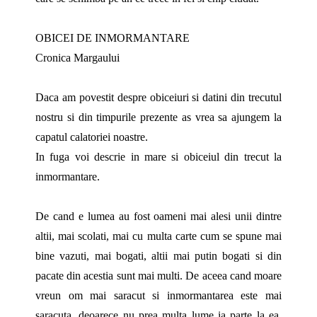
OBICEI DE INMORMANTARE
Cronica Margaului
Daca am povestit despre obiceiuri si datini din trecutul
nostru si din timpurile prezente as vrea sa ajungem la
capatul calatoriei noastre.
In fuga voi descrie in mare si obiceiul din trecut la
inmormantare.
De cand e lumea au fost oameni mai alesi unii dintre
altii, mai scolati, mai cu multa carte cum se spune mai
bine vazuti, mai bogati, altii mai putin bogati si din
pacate din acestia sunt mai multi. De aceea cand moare
vreun om mai saracut si inmormantarea este mai
saracuta, deoarece nu prea multa lume ia parte la ea,