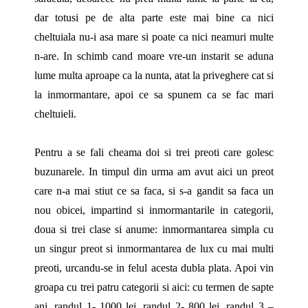
dar totusi pe de alta parte este mai bine ca nici
cheltuiala nu-i asa mare si poate ca nici neamuri multe
n-are. In schimb cand moare vre-un instarit se aduna
lume multa aproape ca la nunta, atat la priveghere cat si
la inmormantare, apoi ce sa spunem ca se fac mari
cheltuieli.
Pentru a se fali cheama doi si trei preoti care golesc
buzunarele. In timpul din urma am avut aici un preot
care n-a mai stiut ce sa faca, si s-a gandit sa faca un
nou obicei, impartind si inmormantarile in categorii,
doua si trei clase si anume: inmormantarea simpla cu
un singur preot si inmormantarea de lux cu mai multi
preoti, urcandu-se in felul acesta dubla plata. Apoi vin
groapa cu trei patru categorii si aici: cu termen de sapte
ani, randul 1- 1000 lei, randul 2- 800 lei, randul 3 –