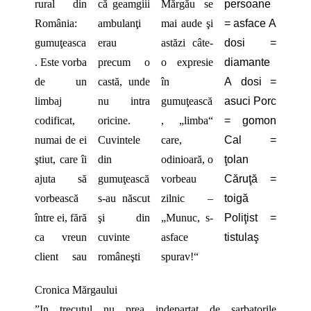
rural din
că geamgiii
Mărgău se
persoane
România:
ambulanţi
mai aude şi
= asface A
gumuţeasca
erau
astăzi câte-
dosi =
. Este vorba
precum o
o expresie
diamante
de un
castă, unde
în
A dosi =
limbaj
nu intra
gumuţească
asuci Porc
codificat,
oricine.
, „limba“
= gomon
numai de ei
Cuvintele
care,
Cal =
ştiut, care îi
din
odinioară, o
ţolan
ajuta să
gumuţească
vorbeau
Căruţă =
vorbească
s-au născut
zilnic –
toigă
între ei, fără
şi din
„Munuc, s-
Poliţist =
ca vreun
cuvinte
asface
tistulaş
client sau
româneşti
spurav!“
Cronica Mărgaului
”In trecutul nu prea indepartat de sarbatorile