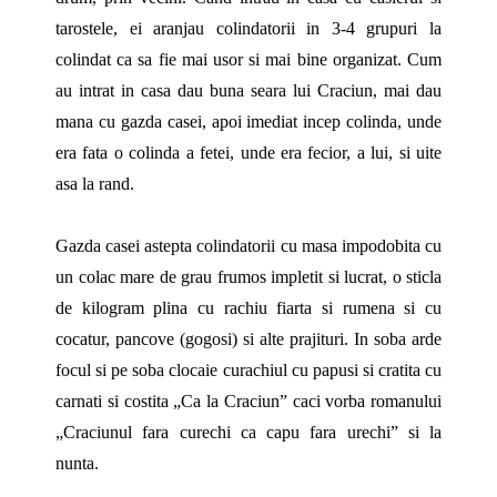
tarostele, ei aranjau colindatorii in 3-4 grupuri la
colindat ca sa fie mai usor si mai bine organizat. Cum
au intrat in casa dau buna seara lui Craciun, mai dau
mana cu gazda casei, apoi imediat incep colinda, unde
era fata o colinda a fetei, unde era fecior, a lui, si uite
asa la rand.
Gazda casei astepta colindatorii cu masa impodobita cu
un colac mare de grau frumos impletit si lucrat, o sticla
de kilogram plina cu rachiu fiarta si rumena si cu
cocatur, pancove (gogosi) si alte prajituri. In soba arde
focul si pe soba clocaie curachiul cu papusi si cratita cu
carnati si costita „Ca la Craciun” caci vorba romanului
„Craciunul fara curechi ca capu fara urechi” si la
nunta.