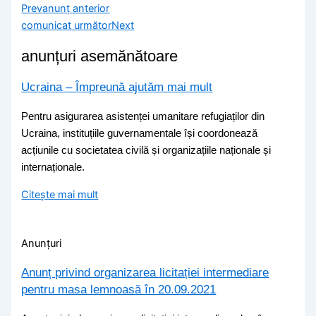
Prev
anunț anterior
comunicat următor
Next
anunțuri asemănătoare
Ucraina – Împreună ajutăm mai mult
Pentru asigurarea asistenței umanitare refugiaților din
Ucraina, instituțiile guvernamentale își coordonează
acțiunile cu societatea civilă și organizațiile naționale și
internaționale.
Citește mai mult
Anunțuri
Anunț privind organizarea licitației intermediare
pentru masa lemnoasă în 20.09.2021