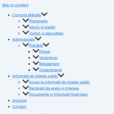
Skip to content
Comuna Mărgău
Prezentare
Istoric și tradiții
Turism și dezvoltare
Administrație
Primărie
Primar
Viceprimar
Regulament
Organigramă
Informații de interes public
Acces la informații de interes public
Declarații de avere și interese
Documente și informații financiare
Anunțuri
Contact