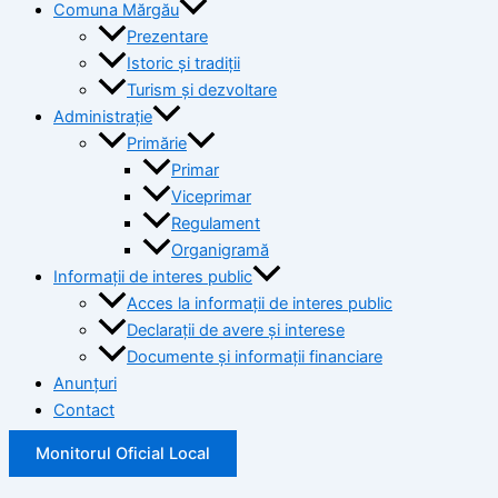
Comuna Mărgău
Prezentare
Istoric și tradiții
Turism și dezvoltare
Administrație
Primărie
Primar
Viceprimar
Regulament
Organigramă
Informații de interes public
Acces la informații de interes public
Declarații de avere și interese
Documente și informații financiare
Anunțuri
Contact
Monitorul Oficial Local