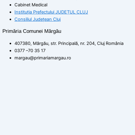
Cabinet Medical
Instituția Prefectului JUDEȚUL CLUJ
Consiliul Județean Cluj
Primăria Comunei Mărgău
407380, Mărgău, str. Principală, nr. 204, Cluj România
0377 –70 35 17
margau@primariamargau.ro
© 2026 Primăria Comunei Mărgău, Județul Cluj
Acest site utilizează module cookie pentru a vă asigura că
beneficiați de cea mai bună experiență pe site-ul nostru
setări
ACCEPT
Politica de confidențialitate
Închide