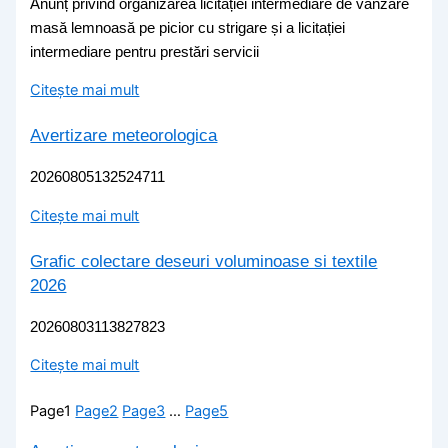
Anunț privind organizarea licitației intermediare de vânzare
masă lemnoasă pe picior cu strigare și a licitației
intermediare pentru prestări servicii
Citește mai mult
Avertizare meteorologica
20260805132524711
Citește mai mult
Grafic colectare deseuri voluminoase si textile
2026
20260803113827823
Citește mai mult
Page
1
Page
2
Page
3
…
Page
5