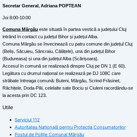
Secretar General, Adriana POPTEAN
Joi 8:00-10:00
Comuna Mărgău
este situată în partea vestică a județului Cluj
intrând în contact cu județul Bihor și județul Alba.
Comuna Mărgău se învecinează cu patru comune din județul Cluj
(Beliș, Săcuieu, Sâncraiu, Călățele), una din județul Bihor
(Budureasa) și una din județul Alba (Scărișoara).
Accesul în comună se realizează dinspre Cluj pe DN 1 (E 60).
Legătura cu drumul național se realizează pe DJ 108C care
străbate întreaga comună: Buteni, Mărgău, Scrind-Frăsinet,
Răchițele, Doda-Pilii, celelalte sate Bociu și Ciuleni racordându-se
la acesta prin DC 123.
Utile
Serviciul 112
Autoritatea Națională pentru Protecția Consumatorilor
Postul de Poliţie Comunal Mărgău