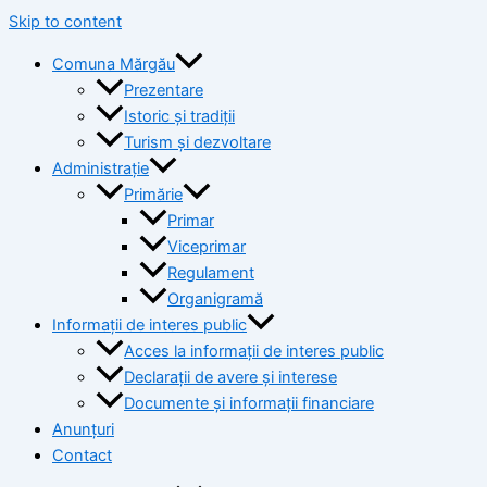
Skip to content
Comuna Mărgău
Prezentare
Istoric și tradiții
Turism și dezvoltare
Administrație
Primărie
Primar
Viceprimar
Regulament
Organigramă
Informații de interes public
Acces la informații de interes public
Declarații de avere și interese
Documente și informații financiare
Anunțuri
Contact