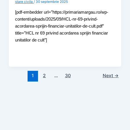
stare civila
/
30 septembrie 2025
[pdf-embedder url=”https://primariamargau.ro/wp-
content/uploads/2025/09/HCL-nr-69-privind-
acordarea-sprijin-financiar-unitatilor-de-cult.pdf”
title=”HCL nr 69 privind acordarea sprijin financiar
unitatilor de cult”]
1
2
…
30
Next
→