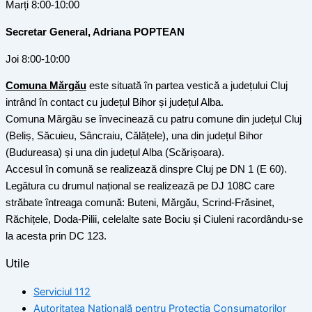
Marți 8:00-10:00
Secretar General, Adriana POPTEAN
Joi 8:00-10:00
Comuna Mărgău
este situată în partea vestică a județului Cluj
intrând în contact cu județul Bihor și județul Alba.
Comuna Mărgău se învecinează cu patru comune din județul Cluj
(Beliș, Săcuieu, Sâncraiu, Călățele), una din județul Bihor
(Budureasa) și una din județul Alba (Scărișoara).
Accesul în comună se realizează dinspre Cluj pe DN 1 (E 60).
Legătura cu drumul național se realizează pe DJ 108C care
străbate întreaga comună: Buteni, Mărgău, Scrind-Frăsinet,
Răchițele, Doda-Pilii, celelalte sate Bociu și Ciuleni racordându-se
la acesta prin DC 123.
Utile
Serviciul 112
Autoritatea Națională pentru Protecția Consumatorilor