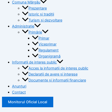
Comuna Mărgău
Prezentare
Istoric și tradiții
Turism și dezvoltare
Administrație
Primărie
Primar
Viceprimar
Regulament
Organigramă
Informații de interes public
Acces la informații de interes public
Declarații de avere și interese
Documente și informații financiare
Anunțuri
Contact
Monitorul Oficial Local