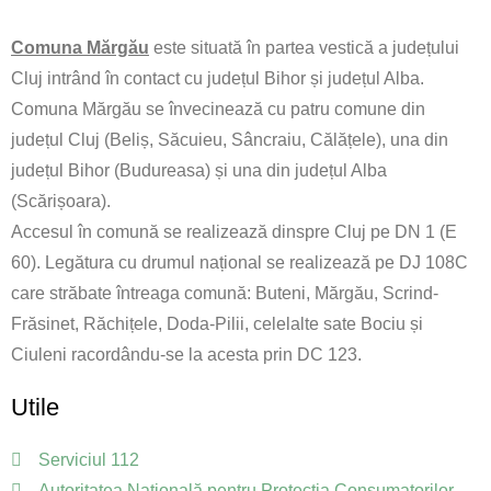
Comuna Mărgău
este situată în partea vestică a județului
Cluj intrând în contact cu județul Bihor și județul Alba.
Comuna Mărgău se învecinează cu patru comune din
județul Cluj (Beliș, Săcuieu, Sâncraiu, Călățele), una din
județul Bihor (Budureasa) și una din județul Alba
(Scărișoara).
Accesul în comună se realizează dinspre Cluj pe DN 1 (E
60). Legătura cu drumul național se realizează pe DJ 108C
care străbate întreaga comună: Buteni, Mărgău, Scrind-
Frăsinet, Răchițele, Doda-Pilii, celelalte sate Bociu și
Ciuleni racordându-se la acesta prin DC 123.
Utile
Serviciul 112
Autoritatea Națională pentru Protecția Consumatorilor