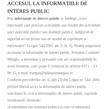
ACCESUL LA INFORMAȚIILE DE
INTERES PUBLIC
Prin
informație de interes public
se întelege „
orice
informație care privește activitățile sau rezultă din activitățile
unei autorități publice sau instituții publice, indiferent de
suportul ori de forma sau de modul de exprimare a
informației”
(Legea 544/2001 art. 2, lit. b). Pentru asigurarea
accesului la informațiile de interes public, Primăria Comunei
Mărgău a desemnat o persoană care are responsabilități în
acest domeniu, care poate fi contactat la: telefon 0371 – 13
80 35, e-mail: margau@primariamargau.ro
Conform prevederilor art. 6, alin (3) din Legea nr. 544/ 2001
privind liberul acces la informațiile de interes public
solicitarea în scris a informațiilor de interes public cuprinde
următoarele elemente:
a) autoritatea sau instituția publică la care se adresează