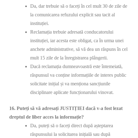
Da, dar trebuie să o faceți în cel mult 30 de zile de
la comunicarea refuzului explicit sau tacit al
instituției.
Reclamația trebuie adresată conducatorului
instituției, iar acesta este obligat, ca în urma unei
anchete administrative, să vă dea un răspuns în cel
mult 15 zile de la înregistrarea plângerii.
Dacă reclamația dumneavoastră este întemeiată,
răspunsul va conține informațiile de interes public
solicitate inițial și va menționa sancțiunile
disciplinare aplicate funcționarului vinovat.
16. Puteți să vă adresați JUSTIȚIEI dacă v-a fost lezat
dreptul de liber acces la informație?
Da, puteți să o faceți direct după așteptarea
răspunsului la solicitarea inițială sau după