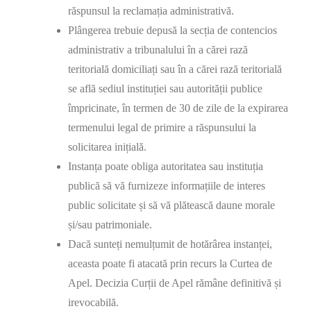
răspunsul la reclamația administrativă.
Plângerea trebuie depusă la secția de contencios
administrativ a tribunalului în a cărei rază
teritorială domiciliați sau în a cărei rază teritorială
se află sediul instituției sau autorității publice
împricinate, în termen de 30 de zile de la expirarea
termenului legal de primire a răspunsului la
solicitarea inițială.
Instanța poate obliga autoritatea sau instituția
publică să vă furnizeze informațiile de interes
public solicitate și să vă plătească daune morale
și/sau patrimoniale.
Dacă sunteți nemulțumit de hotărârea instanței,
aceasta poate fi atacată prin recurs la Curtea de
Apel. Decizia Curții de Apel rămâne definitivă și
irevocabilă.