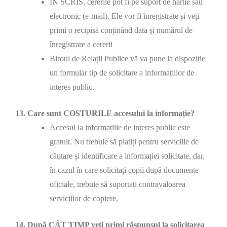
ÎN SCRIS, cererile pot fi pe suport de hârtie sau
electronic (e-mail). Ele vor fi înregistrate și veți
primi o recipisă conținând data și numărul de
înregistrare a cererii
Biroul de Relații Publice vă va pune la dispoziție
un formular tip de solicitare a informațiilor de
interes public.
13. Care sunt COSTURILE accesului la informație?
Accesul la informațiile de interes public este
gratuit. Nu trebuie să platiți pentru serviciile de
căutare și identificare a informației solicitate, dar,
în cazul în care solicitați copii după documente
oficiale, trebuie să suportați contravaloarea
serviciilor de copiere.
14. După CÂT TIMP veți primi răspunsul la solicitarea