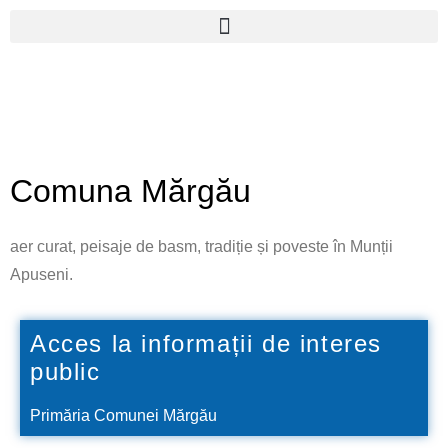
Skip
to
content
Comuna Mărgău
aer curat, peisaje de basm, tradiție și poveste în Munții
Apuseni.
Acces la informații de interes
public
Primăria Comunei Mărgău