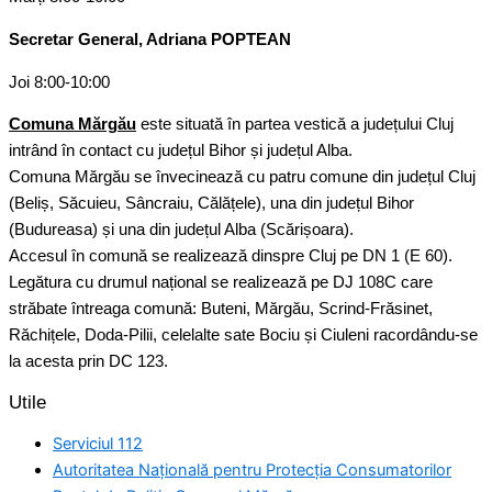
Secretar General, Adriana POPTEAN
Joi 8:00-10:00
Comuna Mărgău
este situată în partea vestică a județului Cluj
intrând în contact cu județul Bihor și județul Alba.
Comuna Mărgău se învecinează cu patru comune din județul Cluj
(Beliș, Săcuieu, Sâncraiu, Călățele), una din județul Bihor
(Budureasa) și una din județul Alba (Scărișoara).
Accesul în comună se realizează dinspre Cluj pe DN 1 (E 60).
Legătura cu drumul național se realizează pe DJ 108C care
străbate întreaga comună: Buteni, Mărgău, Scrind-Frăsinet,
Răchițele, Doda-Pilii, celelalte sate Bociu și Ciuleni racordându-se
la acesta prin DC 123.
Utile
Serviciul 112
Autoritatea Națională pentru Protecția Consumatorilor