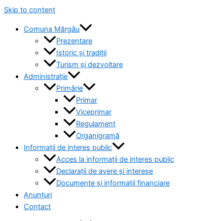
Skip to content
Comuna Mărgău
Prezentare
Istoric și tradiții
Turism și dezvoltare
Administrație
Primărie
Primar
Viceprimar
Regulament
Organigramă
Informații de interes public
Acces la informații de interes public
Declarații de avere și interese
Documente și informații financiare
Anunțuri
Contact