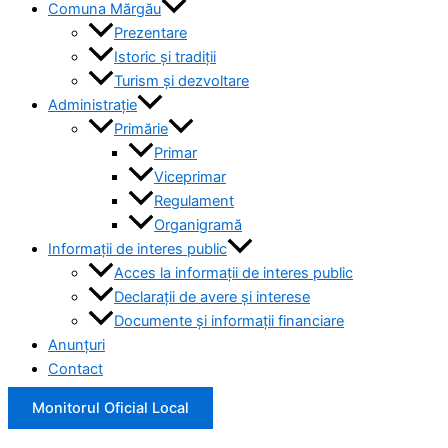
Comuna Mărgău
Prezentare
Istoric și tradiții
Turism și dezvoltare
Administrație
Primărie
Primar
Viceprimar
Regulament
Organigramă
Informații de interes public
Acces la informații de interes public
Declarații de avere și interese
Documente și informații financiare
Anunțuri
Contact
Monitorul Oficial Local