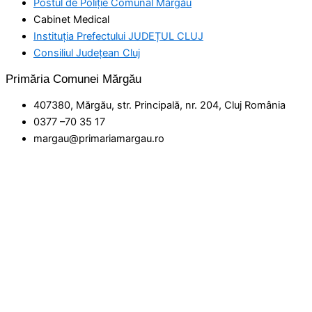
Postul de Poliţie Comunal Mărgău
Cabinet Medical
Instituția Prefectului JUDEȚUL CLUJ
Consiliul Județean Cluj
Primăria Comunei Mărgău
407380, Mărgău, str. Principală, nr. 204, Cluj România
0377 –70 35 17
margau@primariamargau.ro
© 2026 Primăria Comunei Mărgău, Județul Cluj
Acest site utilizează module cookie pentru a vă asigura că
beneficiați de cea mai bună experiență pe site-ul nostru
setări
ACCEPT
Politica de confidențialitate
Închide