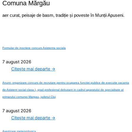
Comuna Mărgău
aer curat, peisaje de basm, tradiție și poveste în Munții Apuseni.
Primăria și Consiliul local
MĂRGĂU informează
Formular de inscriere concurs Asistenta sociala
7 august 2026
Citește mai departe →
Anunt- organizare concurs de recrutare pentru ocuparea functiei publice de executie vacanta
de Asistent social clasa I, grad profesional debutant in cadrul aparatului de specialitate al
primarului comunei Margau, judetul Cluj
7 august 2026
Citește mai departe →
Avertizare meteorologica