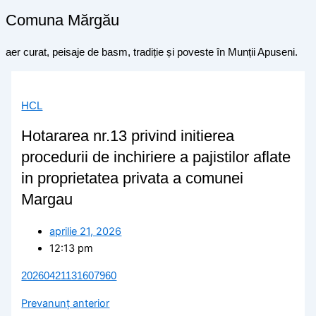
Comuna Mărgău
aer curat, peisaje de basm, tradiție și poveste în Munții Apuseni.
HCL
Hotararea nr.13 privind initierea
procedurii de inchiriere a pajistilor aflate
in proprietatea privata a comunei
Margau
aprilie 21, 2026
12:13 pm
20260421131607960
Prev
anunț anterior