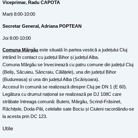
Viceprimar, Radu CAPOTA
Marți 8:00-10:00
Secretar General, Adriana POPTEAN
Joi 8:00-10:00
Comuna Mărgău
este situată în partea vestică a județului Cluj
intrând în contact cu județul Bihor și județul Alba.
Comuna Mărgău se învecinează cu patru comune din județul Cluj
(Beliș, Săcuieu, Sâncraiu, Călățele), una din județul Bihor
(Budureasa) și una din județul Alba (Scărișoara).
Accesul în comună se realizează dinspre Cluj pe DN 1 (E 60).
Legătura cu drumul național se realizează pe DJ 108C care
străbate întreaga comună: Buteni, Mărgău, Scrind-Frăsinet,
Răchițele, Doda-Pilii, celelalte sate Bociu și Ciuleni racordându-se
la acesta prin DC 123.
Utile