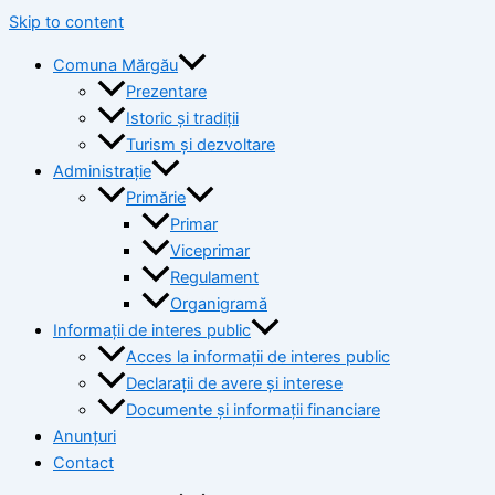
Skip to content
Comuna Mărgău
Prezentare
Istoric și tradiții
Turism și dezvoltare
Administrație
Primărie
Primar
Viceprimar
Regulament
Organigramă
Informații de interes public
Acces la informații de interes public
Declarații de avere și interese
Documente și informații financiare
Anunțuri
Contact