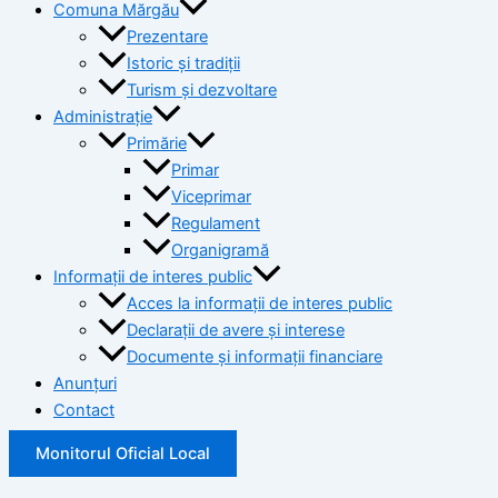
Comuna Mărgău
Prezentare
Istoric și tradiții
Turism și dezvoltare
Administrație
Primărie
Primar
Viceprimar
Regulament
Organigramă
Informații de interes public
Acces la informații de interes public
Declarații de avere și interese
Documente și informații financiare
Anunțuri
Contact
Monitorul Oficial Local