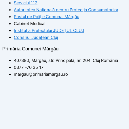
Serviciul 112
Autoritatea Națională pentru Protecția Consumatorilor
Postul de Poliţie Comunal Mărgău
Cabinet Medical
Instituția Prefectului JUDEȚUL CLUJ
Consiliul Județean Cluj
Primăria Comunei Mărgău
407380, Mărgău, str. Principală, nr. 204, Cluj România
0377 –70 35 17
margau@primariamargau.ro
© 2026 Primăria Comunei Mărgău, Județul Cluj
Acest site utilizează module cookie pentru a vă asigura că
beneficiați de cea mai bună experiență pe site-ul nostru
setări
ACCEPT
Politica de confidențialitate