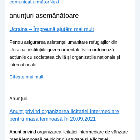
comunicat următor
Next
anunțuri asemănătoare
Ucraina – Împreună ajutăm mai mult
Pentru asigurarea asistenței umanitare refugiaților din
Ucraina, instituțiile guvernamentale își coordonează
acțiunile cu societatea civilă și organizațiile naționale și
internaționale.
Citește mai mult
Anunțuri
Anunț privind organizarea licitației intermediare
pentru masa lemnoasă în 20.09.2021
Anunț privind organizarea licitației intermediare de vânzare
masă lemnoasă pe picior cu strigare și a licitației