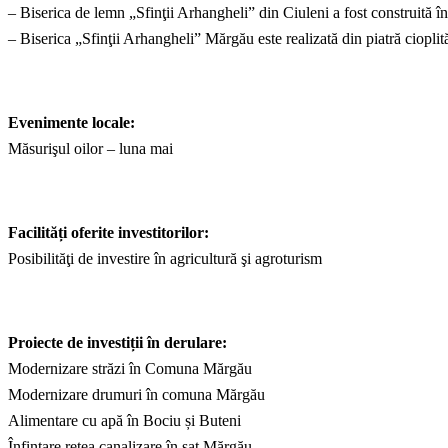
– Biserica de lemn „Sfinţii Arhangheli” din Ciuleni a fost construită î
– Biserica „Sfinţii Arhangheli” Mărgău este realizată din piatră cioplită ş
Evenimente locale:
Măsurişul oilor – luna mai
Facilități oferite investitorilor:
Posibilităţi de investire în agricultură şi agroturism
Proiecte de investiții
î
n derulare:
Modernizare străzi în Comuna Mărgău
Modernizare drumuri în comuna Mărgău
Alimentare cu apă în Bociu și Buteni
Înfințare rețea canalizare în sat Mărgău