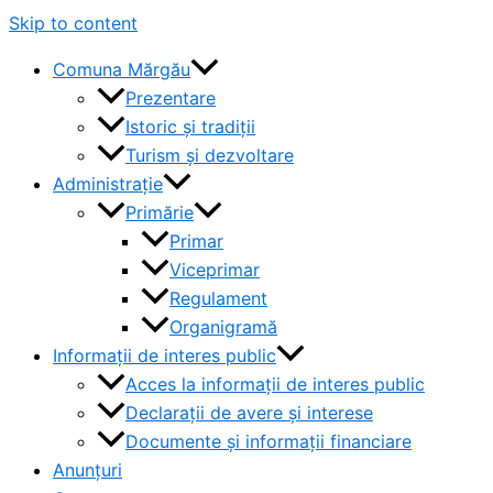
Skip to content
Comuna Mărgău
Prezentare
Istoric și tradiții
Turism și dezvoltare
Administrație
Primărie
Primar
Viceprimar
Regulament
Organigramă
Informații de interes public
Acces la informații de interes public
Declarații de avere și interese
Documente și informații financiare
Anunțuri