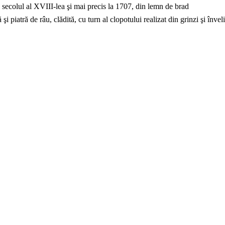
n secolul al XVIII-lea şi mai precis la 1707, din lemn de brad
i piatră de râu, clădită, cu turn al clopotului realizat din grinzi şi învel