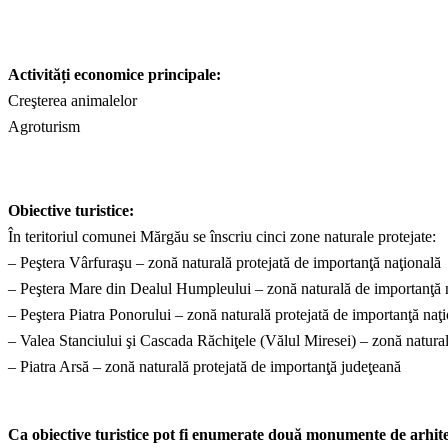
Activități economice principale:
Creşterea animalelor
Agroturism
Obiective turistice:
În teritoriul comunei Mărgău se înscriu cinci zone naturale protejate:
– Peştera Vârfuraşu – zonă naturală protejată de importanţă naţională
– Peştera Mare din Dealul Humpleului – zonă naturală de importanţă 
– Peştera Piatra Ponorului – zonă naturală protejată de importanţă naţ
– Valea Stanciului şi Cascada Răchiţele (Vălul Miresei) – zonă natural
– Piatra Arsă – zonă naturală protejată de importanţă judeţeană
Ca obiective turistice pot fi enumerate două monumente de arhitec