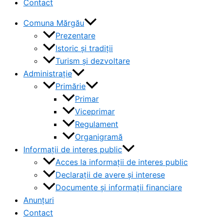
Contact
Comuna Mărgău
Prezentare
Istoric și tradiții
Turism și dezvoltare
Administrație
Primărie
Primar
Viceprimar
Regulament
Organigramă
Informații de interes public
Acces la informații de interes public
Declarații de avere și interese
Documente și informații financiare
Anunțuri
Contact