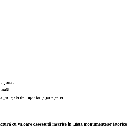
naţională
ională
ă protejată de importanţă judeţeană
tură cu valoare deosebită înscrise în „lista monumentelor istorice ş