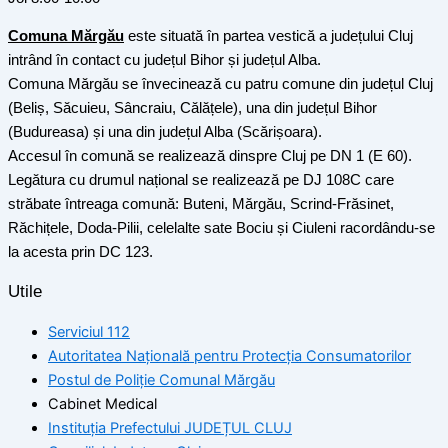
Comuna Mărgău
este situată în partea vestică a județului Cluj
intrând în contact cu județul Bihor și județul Alba.
Comuna Mărgău se învecinează cu patru comune din județul Cluj
(Beliș, Săcuieu, Sâncraiu, Călățele), una din județul Bihor
(Budureasa) și una din județul Alba (Scărișoara).
Accesul în comună se realizează dinspre Cluj pe DN 1 (E 60).
Legătura cu drumul național se realizează pe DJ 108C care
străbate întreaga comună: Buteni, Mărgău, Scrind-Frăsinet,
Răchițele, Doda-Pilii, celelalte sate Bociu și Ciuleni racordându-se
la acesta prin DC 123.
Utile
Serviciul 112
Autoritatea Națională pentru Protecția Consumatorilor
Postul de Poliţie Comunal Mărgău
Cabinet Medical
Instituția Prefectului JUDEȚUL CLUJ