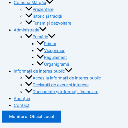
Comuna Mărgău
Prezentare
Istoric și tradiții
Turism și dezvoltare
Administrație
Primărie
Primar
Viceprimar
Regulament
Organigramă
Informații de interes public
Acces la informații de interes public
Declarații de avere și interese
Documente și informații financiare
Anunțuri
Contact
Monitorul Oficial Local