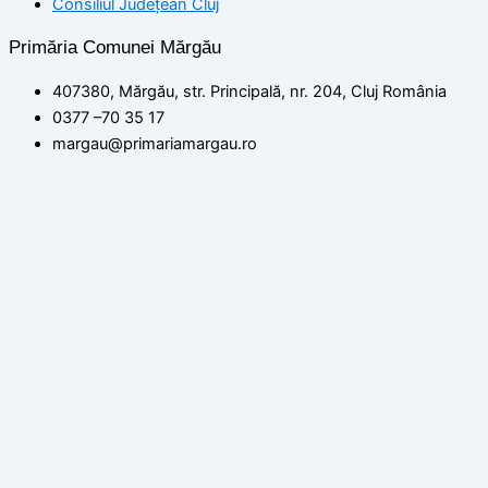
Consiliul Județean Cluj
Primăria Comunei Mărgău
407380, Mărgău, str. Principală, nr. 204, Cluj România
0377 –70 35 17
margau@primariamargau.ro
© 2026 Primăria Comunei Mărgău, Județul Cluj
Acest site utilizează module cookie pentru a vă asigura că
beneficiați de cea mai bună experiență pe site-ul nostru
setări
ACCEPT
Politica de confidențialitate
Închide
Rezumat confidențialitate