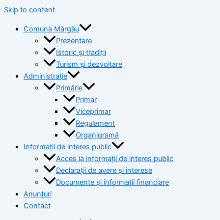
Skip to content
Comuna Mărgău
Prezentare
Istoric și tradiții
Turism și dezvoltare
Administrație
Primărie
Primar
Viceprimar
Regulament
Organigramă
Informații de interes public
Acces la informații de interes public
Declarații de avere și interese
Documente și informații financiare
Anunțuri
Contact