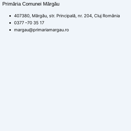
Primăria Comunei Mărgău
407380, Mărgău, str. Principală, nr. 204, Cluj România
0377 –70 35 17
margau@primariamargau.ro
© 2026 Primăria Comunei Mărgău, Județul Cluj
Acest site utilizează module cookie pentru a vă asigura că
beneficiați de cea mai bună experiență pe site-ul nostru
setări
ACCEPT
Politica de confidențialitate
Închide
Rezumat confidențialitate
Acest site web folosește cookie-uri pentru a vă îmbunătăți
experiența în timp ce navigați prin site. Dintre acestea, cookie-