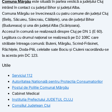
Comuna Mărgău
este situată în partea vestică a județului Cluj
intrând în contact cu județul Bihor și județul Alba.
Comuna Mărgău se învecinează cu patru comune din județul Cluj
(Beliș, Săcuieu, Sâncraiu, Călățele), una din județul Bihor
(Budureasa) și una din județul Alba (Scărișoara).
Accesul în comună se realizează dinspre Cluj pe DN 1 (E 60).
Legătura cu drumul național se realizează pe DJ 108C care
străbate întreaga comună: Buteni, Mărgău, Scrind-Frăsinet,
Răchițele, Doda-Pilii, celelalte sate Bociu și Ciuleni racordându-se
la acesta prin DC 123.
Utile
Serviciul 112
Autoritatea Națională pentru Protecția Consumatorilor
Postul de Poliţie Comunal Mărgău
Cabinet Medical
Instituția Prefectului JUDEȚUL CLUJ
Consiliul Județean Cluj