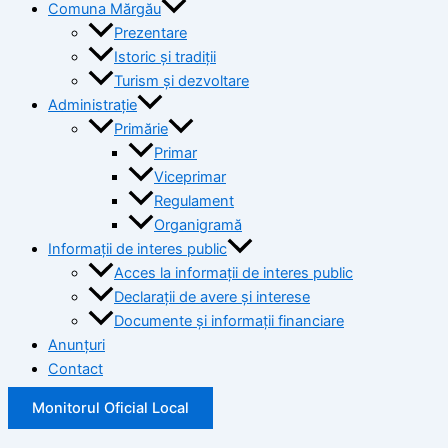
Comuna Mărgău
Prezentare
Istoric și tradiții
Turism și dezvoltare
Administrație
Primărie
Primar
Viceprimar
Regulament
Organigramă
Informații de interes public
Acces la informații de interes public
Declarații de avere și interese
Documente și informații financiare
Anunțuri
Contact
Monitorul Oficial Local