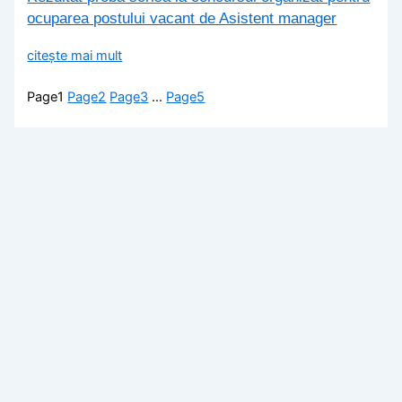
ocuparea postului vacant de Asistent manager
citește mai mult
Page
1
Page
2
Page
3
…
Page
5