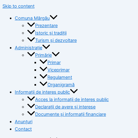
Skip to content
Comuna Mărgău
Prezentare
Istoric și tradiții
Turism și dezvoltare
Administrație
Primărie
Primar
Viceprimar
Regulament
Organigramă
Informații de interes public
Acces la informații de interes public
Declarații de avere și interese
Documente și informații financiare
Anunțuri
Contact