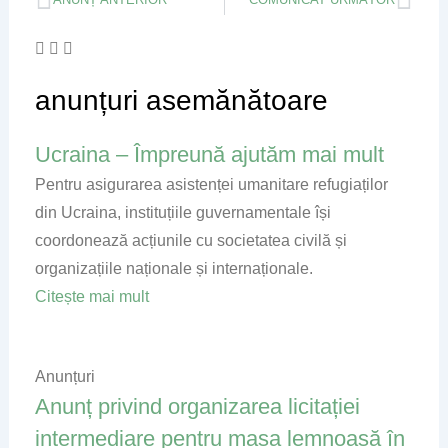
anunțuri asemănătoare
Ucraina – Împreună ajutăm mai mult
Page
Page
Page
Page
Pentru asigurarea asistenței umanitare refugiaților
din Ucraina, instituțiile guvernamentale își
coordonează acțiunile cu societatea civilă și
organizațiile naționale și internaționale.
Citește mai mult
Anunțuri
Anunț privind organizarea licitației
intermediare pentru masa lemnoasă în