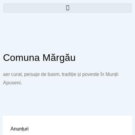
Skip
to
content
Comuna Mărgău
aer curat, peisaje de basm, tradiție și poveste în Munții
Apuseni.
Anunțuri