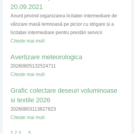
20.09.2021
Anunț privind organizarea licitației intermediare de
vânzare masă lemnoasă pe picior cu strigare și a
licitației intermediare pentru prestări servicii
Citește mai mult
Avertizare meteorologica
20260805132524711
Citește mai mult
Grafic colectare deseuri voluminoase
si textile 2026
20260803113827823
Citește mai mult
1
2
3
…
5