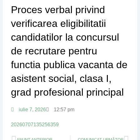
Proces verbal privind
verificarea eligibilitatii
candidatilor la concursul
de recrutare pentru
functia publica vacanta de
asistent social, clasa I,
grad profesional principal
iulie 7, 2026
12:57 pm
20260707135256359
Prev
Nex
ANUNȚ ANTERIOR
COMUNICAT URMĂTOR