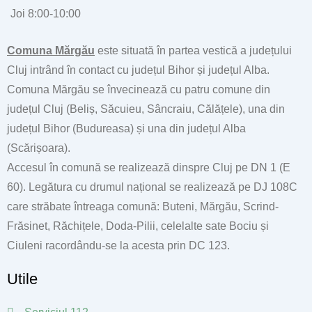
Joi 8:00-10:00
Comuna Mărgău
este situată în partea vestică a județului
Cluj intrând în contact cu județul Bihor și județul Alba.
Comuna Mărgău se învecinează cu patru comune din
județul Cluj (Beliș, Săcuieu, Sâncraiu, Călățele), una din
județul Bihor (Budureasa) și una din județul Alba
(Scărișoara).
Accesul în comună se realizează dinspre Cluj pe DN 1 (E
60). Legătura cu drumul național se realizează pe DJ 108C
care străbate întreaga comună: Buteni, Mărgău, Scrind-
Frăsinet, Răchițele, Doda-Pilii, celelalte sate Bociu și
Ciuleni racordându-se la acesta prin DC 123.
Utile