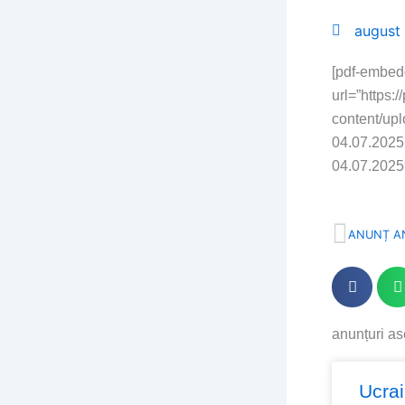
august
[pdf-embed
url=”https:
content/up
04.07.2025.
04.07.2025
Prev
ANUNȚ A
anunțuri a
Page
Page
Page
Pa
Ucra