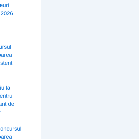
euri
e 2026
ursul
parea
istent
iu la
entru
ant de
r
concursul
parea