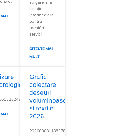
ionale.
strigare și a
licitației
intermediare
 MAI
pentru
prestări
servicii
CITEȘTE MAI
MULT
izare
Grafic
orologica
colectare
deseuri
05132524711
voluminoase
si textile
 MAI
2026
20260803113827823