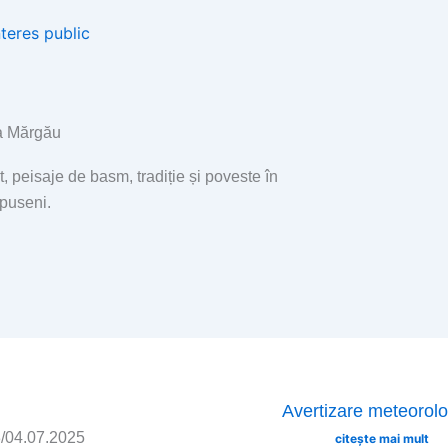
nteres public
 Mărgău
t, peisaje de basm, tradiție și poveste în
Apuseni.
Page
Page
Page
Page
Avertizare meteorolo
/04.07.2025
citește mai mult