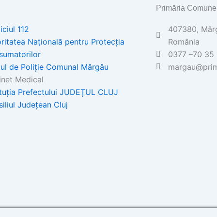
Primăria Comune
iciul 112
407380, Mărgă
ritatea Națională pentru Protecția
România
sumatorilor
0377 –70 35 
ul de Poliţie Comunal Mărgău
margau@prim
net Medical
ituția Prefectului JUDEȚUL CLUJ
iliul Județean Cluj
Politica de confidențialitate