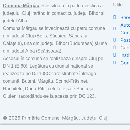
Utile
Comuna Mărgău
este situată în partea vestică a
județului Cluj intrând în contact cu județul Bihor și
Serv
județul Alba.
Auto
Comuna Mărgău se învecinează cu patru comune
Con
din județul Cluj (Beliș, Săcuieu, Sâncraiu,
Post
Călățele), una din județul Bihor (Budureasa) și una
Cabi
din județul Alba (Scărișoara).
Inst
Accesul în comună se realizează dinspre Cluj pe
Cons
DN 1 (E 60). Legătura cu drumul național se
realizează pe DJ 108C care străbate întreaga
comună: Buteni, Mărgău, Scrind-Frăsinet,
Răchițele, Doda-Pilii, celelalte sate Bociu și
Ciuleni racordându-se la acesta prin DC 123.
© 2026 Primăria Comunei Mărgău, Județul Cluj