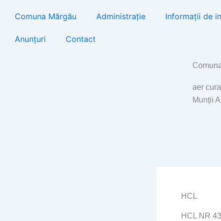
Skip
Comuna Mărgău
Administrație
Informații de i
to
content
Anunțuri
Contact
Comuna
aer cura
Munții 
HCL
HCL NR 43