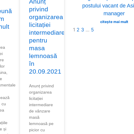
Anunț
postului vacant de As
privind
eună
manager
organizarea
ăm
citește mai mult
licitației
mult
1
2
3
…
5
intermediare
pentru
masa
rea
ei
lemnoasă
re
în
lor
20.09.2021
ina,
le
amentale
Anunț privind
organizarea
nează
licitației
e cu
intermediare
tea
de vânzare
masă
țiile
lemnoasă pe
e și
picior cu