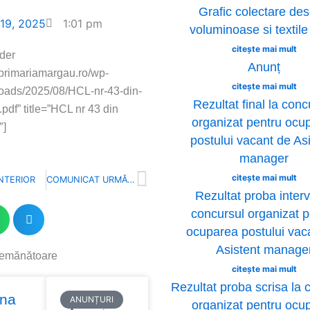
Grafic colectare des
 19, 2025
1:01 pm
voluminoase si textil
citește mai mult
der
Anunț
//primariamargau.ro/wp-
citește mai mult
loads/2025/08/HCL-nr-43-din-
Rezultat final la conc
pdf” title=”HCL nr 43 din
organizat pentru ocu
″]
postului vacant de As
manager
Next
citește mai mult
NTERIOR
COMUNICAT URMĂTOR
Rezultat proba interv
concursul organizat p
ocuparea postului vac
Asistent manage
semănătoare
citește mai mult
ge
Rezultat proba scrisa la 
ina
ANUNȚURI
organizat pentru ocu