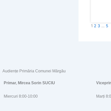
1
2
3
…
5
Audiențe Primăria Comunei Mărgău
Primar, Mircea Sorin SUCIU
Vicepr
Miercuri 8:00-10:00
Marți 8: