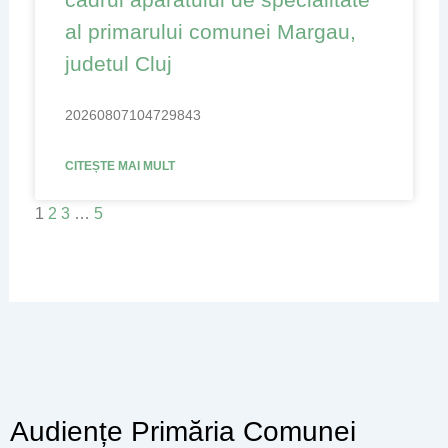
al primarului comunei Margau,
judetul Cluj
20260807104729843
CITEȘTE MAI MULT
1
2
3
…
5
Audiențe Primăria Comunei