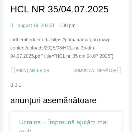
HCL NR 35/04.07.2025
august 19, 2025
1:00 pm
[pdf-embedder url=”https://primariamargau.ro/wp-
content/uploads/2025/08/HCL-nr.-35-din-
04.07.2025.pdf” title=”HCL nr. 35 din 04.07.2025″]
Prev
Nex
ANUNȚ ANTERIOR
COMUNICAT URMĂTOR
anunțuri asemănătoare
Page
Page
Page
Page
Ucraina – Împreună ajutăm mai
mult