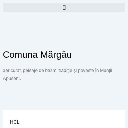
Skip
to
content
Comuna Mărgău
aer curat, peisaje de basm, tradiție și poveste în Munții
Apuseni.
HCL