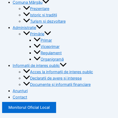
Comuna Mărgău
Prezentare
Istoric și tradiții
Turism și dezvoltare
Administrație
Primărie
Primar
Viceprimar
Regulament
Organigramă
Informații de interes public
Acces la informații de interes public
Declarații de avere și interese
Documente și informații financiare
Anunțuri
Contact
Monitorul Oficial Local