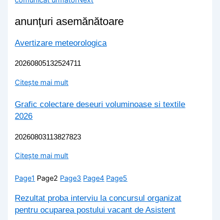
anunțuri asemănătoare
Avertizare meteorologica
20260805132524711
Citește mai mult
Grafic colectare deseuri voluminoase si textile
2026
20260803113827823
Citește mai mult
Page
1
Page
2
Page
3
Page
4
Page
5
Rezultat proba interviu la concursul organizat
pentru ocuparea postului vacant de Asistent