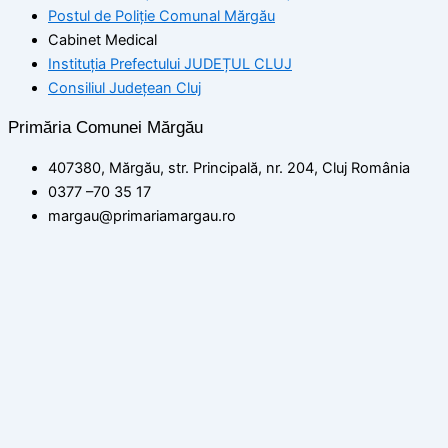
Postul de Poliţie Comunal Mărgău
Cabinet Medical
Instituția Prefectului JUDEȚUL CLUJ
Consiliul Județean Cluj
Primăria Comunei Mărgău
407380, Mărgău, str. Principală, nr. 204, Cluj România
0377 –70 35 17
margau@primariamargau.ro
© 2026 Primăria Comunei Mărgău, Județul Cluj
Acest site utilizează module cookie pentru a vă asigura că
beneficiați de cea mai bună experiență pe site-ul nostru
setări
ACCEPT
Politica de confidențialitate
Închide