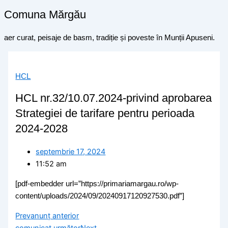
Comuna Mărgău
aer curat, peisaje de basm, tradiție și poveste în Munții Apuseni.
HCL
HCL nr.32/10.07.2024-privind aprobarea
Strategiei de tarifare pentru perioada
2024-2028
septembrie 17, 2024
11:52 am
[pdf-embedder url=”https://primariamargau.ro/wp-
content/uploads/2024/09/20240917120927530.pdf”]
Prev
anunț anterior
comunicat următor
Next