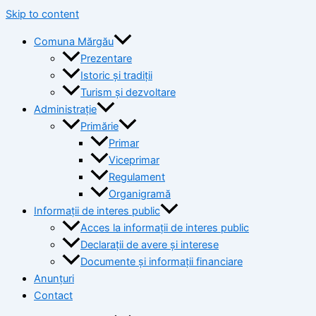
Skip to content
Comuna Mărgău
Prezentare
Istoric și tradiții
Turism și dezvoltare
Administrație
Primărie
Primar
Viceprimar
Regulament
Organigramă
Informații de interes public
Acces la informații de interes public
Declarații de avere și interese
Documente și informații financiare
Anunțuri
Contact