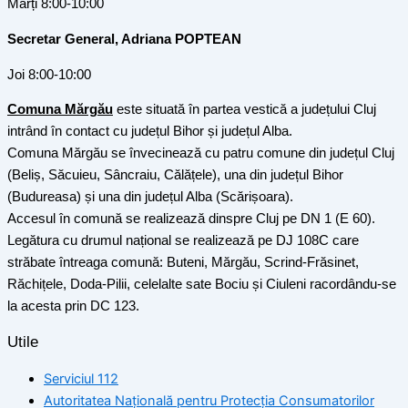
Marți 8:00-10:00
Secretar General, Adriana POPTEAN
Joi 8:00-10:00
Comuna Mărgău
este situată în partea vestică a județului Cluj
intrând în contact cu județul Bihor și județul Alba.
Comuna Mărgău se învecinează cu patru comune din județul Cluj
(Beliș, Săcuieu, Sâncraiu, Călățele), una din județul Bihor
(Budureasa) și una din județul Alba (Scărișoara).
Accesul în comună se realizează dinspre Cluj pe DN 1 (E 60).
Legătura cu drumul național se realizează pe DJ 108C care
străbate întreaga comună: Buteni, Mărgău, Scrind-Frăsinet,
Răchițele, Doda-Pilii, celelalte sate Bociu și Ciuleni racordându-se
la acesta prin DC 123.
Utile
Serviciul 112
Autoritatea Națională pentru Protecția Consumatorilor