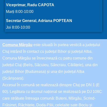
Viceprimar, Radu CAPOTA
Marți 8:00-10:00
Secretar General, Adriana POPTEAN
Joi 8:00-10:00
Comuna Mărgău
este situată în partea vestică a județului
Cluj intrând în contact cu județul Bihor și județul Alba.
Comuna Mărgău se învecinează cu patru comune din
județul Cluj (Beliș, Săcuieu, Sâncraiu, Călățele), una din
județul Bihor (Budureasa) și una din județul Alba
(Scărișoara).
Accesul în comună se realizează dinspre Cluj pe DN 1 (E
60). Legătura cu drumul național se realizează pe DJ 108C
care străbate întreaga comună: Buteni, Mărgău, Scrind-
Frăsinet, Răchițele, Doda-Pilii, celelalte sate Bociu și