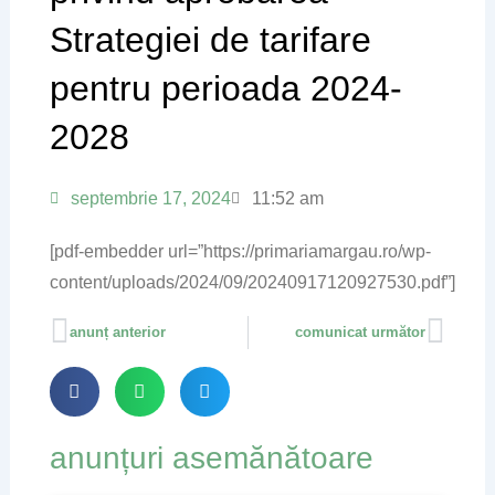
Strategiei de tarifare
pentru perioada 2024-
2028
septembrie 17, 2024
11:52 am
[pdf-embedder url=”https://primariamargau.ro/wp-
content/uploads/2024/09/20240917120927530.pdf”]
Prev
Next
anunț anterior
comunicat următor
anunțuri asemănătoare