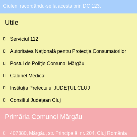
Ciuleni racordându-se la acesta prin DC 123.
Utile
Serviciul 112
Autoritatea Națională pentru Protecția Consumatorilor
Postul de Poliţie Comunal Mărgău
Cabinet Medical
Instituția Prefectului JUDEȚUL CLUJ
Consiliul Județean Cluj
Primăria Comunei Mărgău
407380, Mărgău, str. Principală, nr. 204, Cluj România