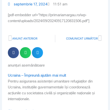
septembrie 17, 2024
11:51 am
[pdf-embedder url=”https://primariamargau.ro/wp-
content/uploads/2024/09/20240917120831506.pdf”]
Prev
Nex
ANUNȚ ANTERIOR
COMUNICAT URMĂTOR
anunțuri asemănătoare
Page
Page
Page
Page
Ucraina – Împreună ajutăm mai mult
Pentru asigurarea asistenței umanitare refugiaților din
Ucraina, instituțiile guvernamentale își coordonează
acțiunile cu societatea civilă și organizațiile naționale și
internaționale.