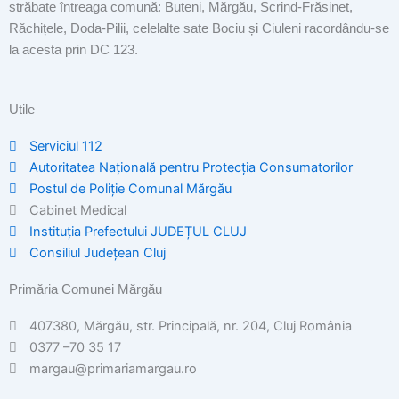
străbate întreaga comună: Buteni, Mărgău, Scrind-Frăsinet,
Răchițele, Doda-Pilii, celelalte sate Bociu și Ciuleni racordându-se
la acesta prin DC 123.
Utile
Serviciul 112
Autoritatea Națională pentru Protecția Consumatorilor
Postul de Poliţie Comunal Mărgău
Cabinet Medical
Instituția Prefectului JUDEȚUL CLUJ
Consiliul Județean Cluj
Primăria Comunei Mărgău
407380, Mărgău, str. Principală, nr. 204, Cluj România
0377 –70 35 17
margau@primariamargau.ro