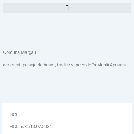
Skip
to
content
Comuna Mărgău
aer curat, peisaje de basm, tradiție și poveste în Munții Apuseni.
HCL
HCL nr.31/10.07.2024