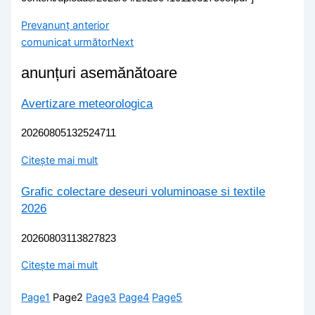
Prev
anunț anterior
comunicat următor
Next
anunțuri asemănătoare
Avertizare meteorologica
20260805132524711
Citește mai mult
Grafic colectare deseuri voluminoase si textile
2026
20260803113827823
Citește mai mult
Page
1
Page
2
Page
3
Page
4
Page
5