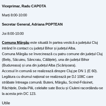
Viceprimar, Radu CAPOTA
Marți 8:00-10:00
Secretar General, Adriana POPTEAN
Joi 8:00-10:00
Comuna Mărgău
este situată în partea vestică a județului Cluj
intrând în contact cu județul Bihor și județul Alba.
Comuna Mărgău se învecinează cu patru comune din județul Cluj
(Beliș, Săcuieu, Sâncraiu, Călățele), una din județul Bihor
(Budureasa) și una din județul Alba (Scărișoara).
Accesul în comună se realizează dinspre Cluj pe DN 1 (E 60).
Legătura cu drumul național se realizează pe DJ 108C care
străbate întreaga comună: Buteni, Mărgău, Scrind-Frăsinet,
Răchițele, Doda-Pilii, celelalte sate Bociu și Ciuleni racordându-se
la acesta prin DC 123.
Utile