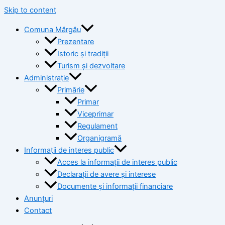
Skip to content
Comuna Mărgău
Prezentare
Istoric și tradiții
Turism și dezvoltare
Administrație
Primărie
Primar
Viceprimar
Regulament
Organigramă
Informații de interes public
Acces la informații de interes public
Declarații de avere și interese
Documente și informații financiare
Anunțuri
Contact