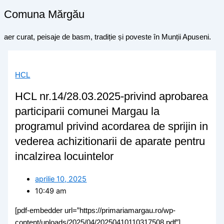
Comuna Mărgău
aer curat, peisaje de basm, tradiție și poveste în Munții Apuseni.
HCL
HCL nr.14/28.03.2025-privind aprobarea
participarii comunei Margau la
programul privind acordarea de sprijin in
vederea achizitionarii de aparate pentru
incalzirea locuintelor
aprilie 10, 2025
10:49 am
[pdf-embedder url=”https://primariamargau.ro/wp-
content/uploads/2025/04/20250410110317508.pdf”]