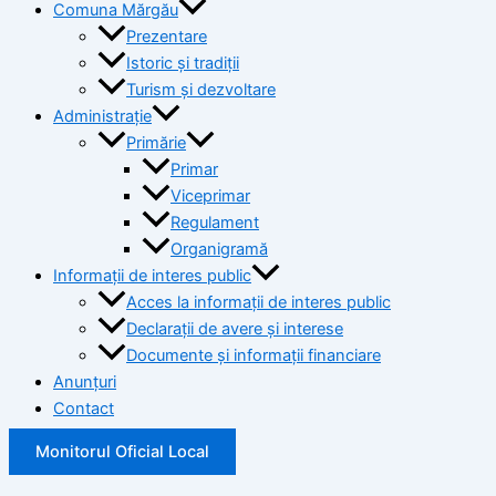
Comuna Mărgău
Prezentare
Istoric și tradiții
Turism și dezvoltare
Administrație
Primărie
Primar
Viceprimar
Regulament
Organigramă
Informații de interes public
Acces la informații de interes public
Declarații de avere și interese
Documente și informații financiare
Anunțuri
Contact
Monitorul Oficial Local