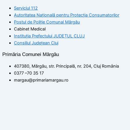
Serviciul 112
Autoritatea Națională pentru Protecția Consumatorilor
Postul de Poliţie Comunal Mărgău
Cabinet Medical
Instituția Prefectului JUDEȚUL CLUJ
Consiliul Județean Cluj
Primăria Comunei Mărgău
407380, Mărgău, str. Principală, nr. 204, Cluj România
0377 –70 35 17
margau@primariamargau.ro
© 2026 Primăria Comunei Mărgău, Județul Cluj
Acest site utilizează module cookie pentru a vă asigura că
beneficiați de cea mai bună experiență pe site-ul nostru
setări
ACCEPT
Politica de confidențialitate