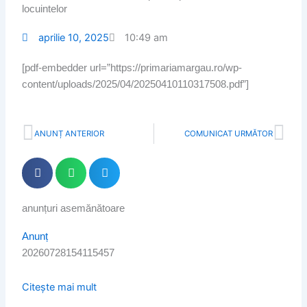
locuintelor
aprilie 10, 2025
10:49 am
[pdf-embedder url=”https://primariamargau.ro/wp-
content/uploads/2025/04/20250410110317508.pdf”]
Prev
Nex
ANUNȚ ANTERIOR
COMUNICAT URMĂTOR
anunțuri asemănătoare
Page
Page
Page
Page
Page
Anunț
20260728154115457
Citește mai mult