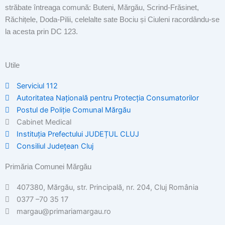
străbate întreaga comună: Buteni, Mărgău, Scrind-Frăsinet,
Răchițele, Doda-Pilii, celelalte sate Bociu și Ciuleni racordându-se
la acesta prin DC 123.
Utile
Serviciul 112
Autoritatea Națională pentru Protecția Consumatorilor
Postul de Poliţie Comunal Mărgău
Cabinet Medical
Instituția Prefectului JUDEȚUL CLUJ
Consiliul Județean Cluj
Primăria Comunei Mărgău
407380, Mărgău, str. Principală, nr. 204, Cluj România
0377 –70 35 17
margau@primariamargau.ro