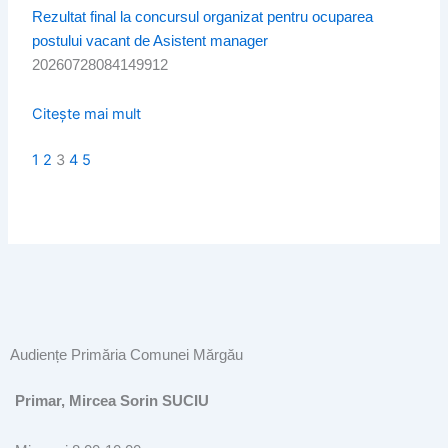
Rezultat final la concursul organizat pentru ocuparea
postului vacant de Asistent manager
20260728084149912
Citește mai mult
1
2
3
4
5
Audiențe Primăria Comunei Mărgău
Primar, Mircea Sorin SUCIU