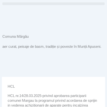
Skip
to
content
Comuna Mărgău
aer curat, peisaje de basm, tradiție și poveste în Munții Apuseni.
HCL
HCL nr.14/28.03.2025-privind aprobarea participarii
comunei Margau la programul privind acordarea de sprijin
in vederea achizitionarii de aparate pentru incalzirea