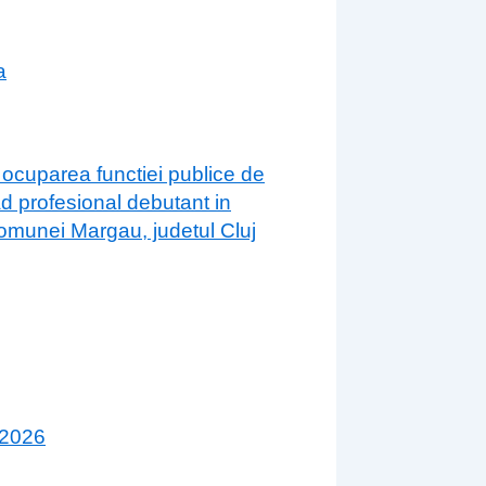
a
 ocuparea functiei publice de
ad profesional debutant in
 comunei Margau, judetul Cluj
 2026