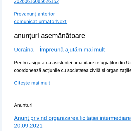
20260616085626152
Prev
anunț anterior
comunicat următor
Next
anunțuri asemănătoare
Ucraina – Împreună ajutăm mai mult
Pentru asigurarea asistenței umanitare refugiaților din Uc
coordonează acțiunile cu societatea civilă și organizațiile
Citește mai mult
Anunțuri
Anunț privind organizarea licitației intermedi
20.09.2021