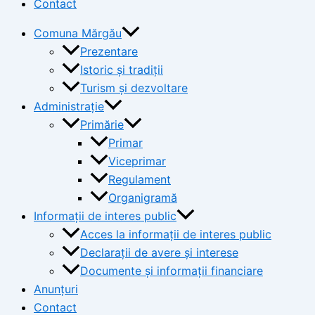
Contact
Comuna Mărgău
Prezentare
Istoric și tradiții
Turism și dezvoltare
Administrație
Primărie
Primar
Viceprimar
Regulament
Organigramă
Informații de interes public
Acces la informații de interes public
Declarații de avere și interese
Documente și informații financiare
Anunțuri
Contact