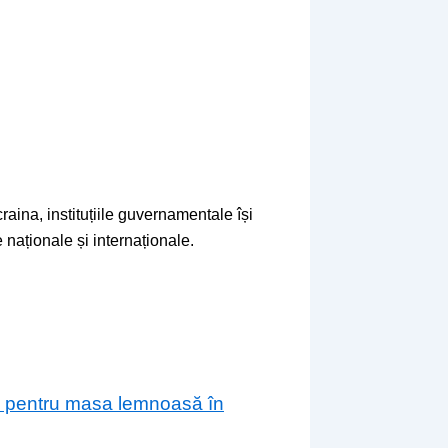
raina, instituțiile guvernamentale își
 naționale și internaționale.
are pentru masa lemnoasă în