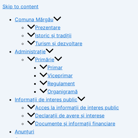
Skip to content
Comuna Mărgău
Prezentare
Istoric și tradiții
Turism și dezvoltare
Administrație
Primărie
Primar
Viceprimar
Regulament
Organigramă
Informații de interes public
Acces la informații de interes public
Declarații de avere și interese
Documente și informații financiare
Anunțuri