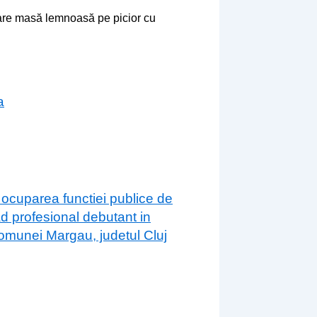
zare masă lemnoasă pe picior cu
a
 ocuparea functiei publice de
ad profesional debutant in
 comunei Margau, judetul Cluj