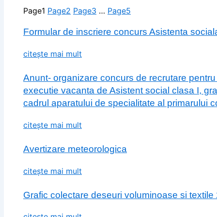
Page
1
Page
2
Page
3
…
Page
5
Formular de inscriere concurs Asistenta social
citește mai mult
Anunt- organizare concurs de recrutare pentru
executie vacanta de Asistent social clasa I, gr
cadrul aparatului de specialitate al primarului
citește mai mult
Avertizare meteorologica
citește mai mult
Grafic colectare deseuri voluminoase si textile
citește mai mult