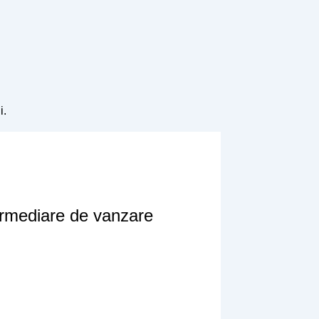
i.
termediare de vanzare