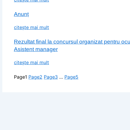
Anunț
citește mai mult
Rezultat final la concursul organizat pentru o
Asistent manager
citește mai mult
Page
1
Page
2
Page
3
…
Page
5