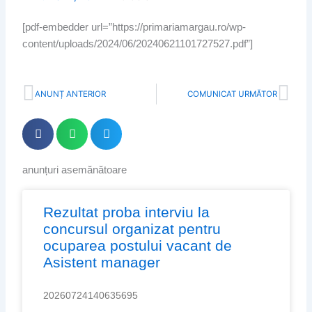
[pdf-embedder url=”https://primariamargau.ro/wp-
content/uploads/2024/06/20240621101727527.pdf”]
Prev
Nex
ANUNȚ ANTERIOR
COMUNICAT URMĂTOR
anunțuri asemănătoare
Page
Page
Page
Page
Page
Rezultat proba interviu la
concursul organizat pentru
ocuparea postului vacant de
Asistent manager
20260724140635695