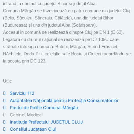
intrând în contact cu județul Bihor și județul Alba.
Comuna Mărgău se învecinează cu patru comune din județul Cluj
(Beliș, Săcuieu, Sâncraiu, Călățele), una din județul Bihor
(Budureasa) și una din județul Alba (Scărișoara).
Accesul în comună se realizează dinspre Cluj pe DN 1 (E 60).
Legătura cu drumul național se realizează pe DJ 108C care
străbate întreaga comună: Buteni, Mărgău, Scrind-Frăsinet,
Răchițele, Doda-Pilii, celelalte sate Bociu și Ciuleni racordându-se
la acesta prin DC 123.
Utile
Serviciul 112
Autoritatea Națională pentru Protecția Consumatorilor
Postul de Poliţie Comunal Mărgău
Cabinet Medical
Instituția Prefectului JUDEȚUL CLUJ
Consiliul Județean Cluj