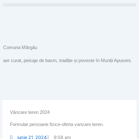
Skip
to
content
Comuna Mărgău
aer curat, peisaje de basm, tradiție și poveste în Munții Apuseni.
Vânzare teren 2024
Formular persoane fizice-oferta vanzare teren.
iunie 21, 2024
9:58 am