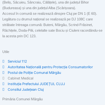
(Beliș, Săcuieu, Sâncraiu, Călățele), una din județul Bihor
(Budureasa) și una din județul Alba (Scărișoara).
Accesul în comună se realizează dinspre Cluj pe DN 1 (E 60).
Legătura cu drumul național se realizează pe DJ 108C care
străbate întreaga comună: Buteni, Mărgău, Scrind-Frăsinet,
Răchițele, Doda-Pilii, celelalte sate Bociu și Ciuleni racordându-se
la acesta prin DC 123.
Utile
Serviciul 112
Autoritatea Națională pentru Protecția Consumatorilor
Postul de Poliţie Comunal Mărgău
Cabinet Medical
Instituția Prefectului JUDEȚUL CLUJ
Consiliul Județean Cluj
Primăria Comunei Mărgău