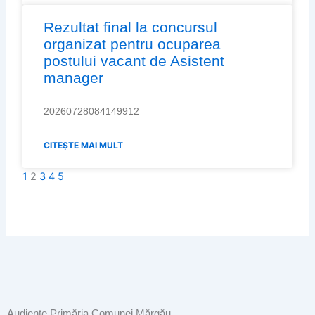
Rezultat final la concursul
organizat pentru ocuparea
postului vacant de Asistent
manager
20260728084149912
CITEȘTE MAI MULT
1
2
3
4
5
Audiențe Primăria Comunei Mărgău