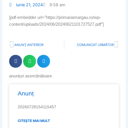
iunie 21, 2024
9:58 am
[pdf-embedder url=”https://primariamargau.ro/wp-
content/uploads/2024/06/20240621101727527.pdf”]
Prev
Nex
ANUNȚ ANTERIOR
COMUNICAT URMĂTOR
anunțuri asemănătoare
Page
Page
Page
Page
Page
Anunț
20260728154115457
CITEȘTE MAI MULT