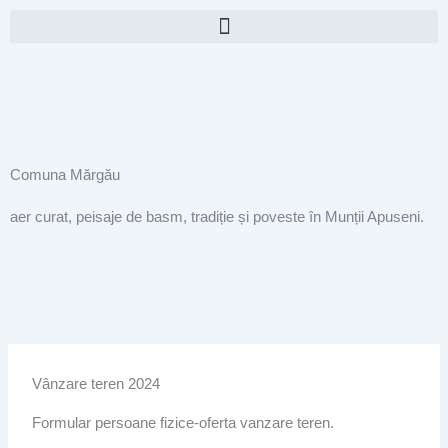
Skip
to
content
Comuna Mărgău
aer curat, peisaje de basm, tradiție și poveste în Munții Apuseni.
Vânzare teren 2024
Formular persoane fizice-oferta vanzare teren.