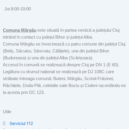
Joi 8:00-10:00
Comuna Mărgău
este situată în partea vestică a județului Cluj
intrând în contact cu județul Bihor și județul Alba.
Comuna Mărgău se învecinează cu patru comune din județul Cluj
(Beliș, Săcuieu, Sâncraiu, Călățele), una din județul Bihor
(Budureasa) și una din județul Alba (Scărișoara).
Accesul în comună se realizează dinspre Cluj pe DN 1 (E 60).
Legătura cu drumul național se realizează pe DJ 108C care
străbate întreaga comună: Buteni, Mărgău, Scrind-Frăsinet,
Răchițele, Doda-Pilii, celelalte sate Bociu și Ciuleni racordându-se
la acesta prin DC 123.
Utile
Serviciul 112