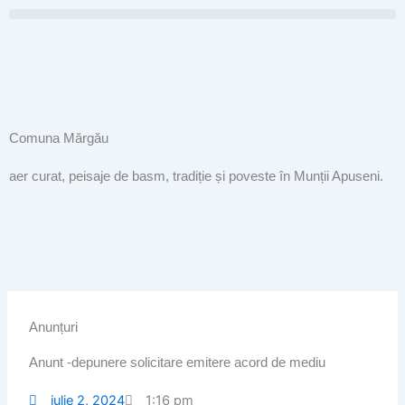
Skip
to
content
Comuna Mărgău
aer curat, peisaje de basm, tradiție și poveste în Munții Apuseni.
Anunțuri
Anunt -depunere solicitare emitere acord de mediu
iulie 2, 2024
1:16 pm