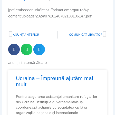
[pdf-embedder url=”https://primariamargau.ro/wp-
content/uploads/2024/07/20240702133106147.pdf”]
Prev
Nex
ANUNȚ ANTERIOR
COMUNICAT URMĂTOR
anunțuri asemănătoare
Page
Page
Page
Page
Ucraina – Împreună ajutăm mai
mult
Pentru asigurarea asistenței umanitare refugiaților
din Ucraina, instituțiile guvernamentale își
coordonează acțiunile cu societatea civilă și
organizațiile naționale și internaționale.