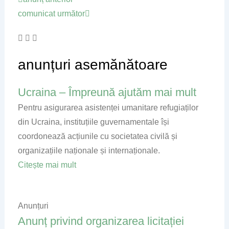
comunicat următor
anunțuri asemănătoare
Ucraina – Împreună ajutăm mai mult
Page
Page
Page
Page
Pentru asigurarea asistenței umanitare refugiaților
din Ucraina, instituțiile guvernamentale își
coordonează acțiunile cu societatea civilă și
organizațiile naționale și internaționale.
Citește mai mult
Anunțuri
Anunț privind organizarea licitației