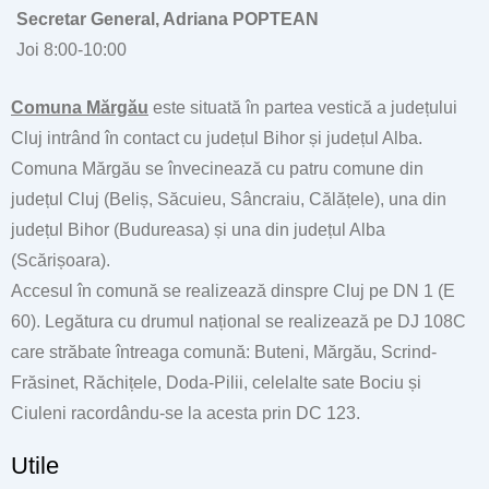
Secretar General, Adriana POPTEAN
Joi 8:00-10:00
Comuna Mărgău
este situată în partea vestică a județului
Cluj intrând în contact cu județul Bihor și județul Alba.
Comuna Mărgău se învecinează cu patru comune din
județul Cluj (Beliș, Săcuieu, Sâncraiu, Călățele), una din
județul Bihor (Budureasa) și una din județul Alba
(Scărișoara).
Accesul în comună se realizează dinspre Cluj pe DN 1 (E
60). Legătura cu drumul național se realizează pe DJ 108C
care străbate întreaga comună: Buteni, Mărgău, Scrind-
Frăsinet, Răchițele, Doda-Pilii, celelalte sate Bociu și
Ciuleni racordându-se la acesta prin DC 123.
Utile