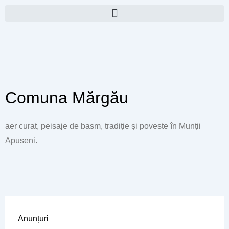
Skip
to
content
Comuna Mărgău
aer curat, peisaje de basm, tradiție și poveste în Munții
Apuseni.
Anunțuri