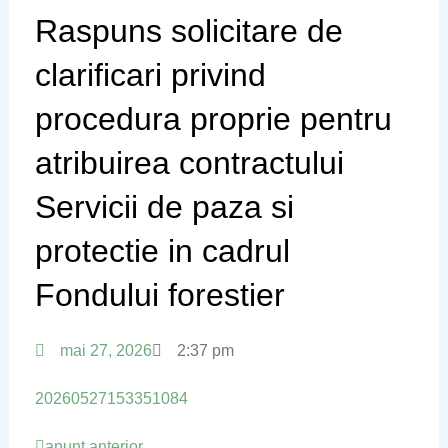
Raspuns solicitare de
clarificari privind
procedura proprie pentru
atribuirea contractului
Servicii de paza si
protectie in cadrul
Fondului forestier
mai 27, 2026
2:37 pm
20260527153351084
Prev
Next
anunț anterior