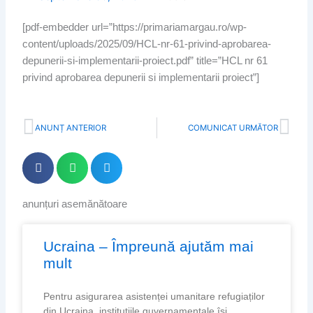
[pdf-embedder url=”https://primariamargau.ro/wp-
content/uploads/2025/09/HCL-nr-61-privind-aprobarea-
depunerii-si-implementarii-proiect.pdf” title=”HCL nr 61
privind aprobarea depunerii si implementarii proiect”]
Prev
Nex
ANUNȚ ANTERIOR
COMUNICAT URMĂTOR
anunțuri asemănătoare
Page
Page
Page
Page
Ucraina – Împreună ajutăm mai
mult
Pentru asigurarea asistenței umanitare refugiaților
din Ucraina, instituțiile guvernamentale își