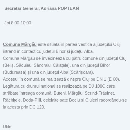
Secretar General, Adriana POPTEAN
Joi 8:00-10:00
Comuna Mărgău
este situată în partea vestică a județului Cluj
intrând în contact cu județul Bihor și județul Alba.
Comuna Mărgău se învecinează cu patru comune din județul Cluj
(Beliș, Săcuieu, Sâncraiu, Călățele), una din județul Bihor
(Budureasa) și una din județul Alba (Scărișoara).
Accesul în comună se realizează dinspre Cluj pe DN 1 (E 60).
Legătura cu drumul național se realizează pe DJ 108C care
străbate întreaga comună: Buteni, Mărgău, Scrind-Frăsinet,
Răchițele, Doda-Pilii, celelalte sate Bociu și Ciuleni racordându-se
la acesta prin DC 123.
Utile