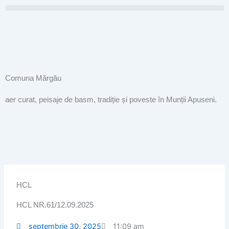
Skip
to
content
Comuna Mărgău
aer curat, peisaje de basm, tradiție și poveste în Munții Apuseni.
HCL
HCL NR.61/12.09.2025
septembrie 30, 2025
11:09 am