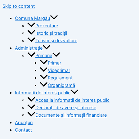
Skip to content
Comuna Mărgău
Prezentare
Istoric și tradiții
Turism și dezvoltare
Administrație
Primărie
Primar
Viceprimar
Regulament
Organigramă
Informații de interes public
Acces la informații de interes public
Declarații de avere și interese
Documente și informații financiare
Anunțuri
Contact