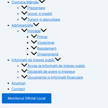
Comuna Mărgău
Prezentare
Istoric și tradiții
Turism și dezvoltare
Administrație
Primărie
Primar
Viceprimar
Regulament
Organigramă
Informații de interes public
Acces la informații de interes public
Declarații de avere și interese
Documente și informații financiare
Anunțuri
Contact
Monitorul Oficial Local