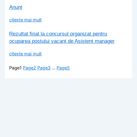
Anunț
citește mai mult
Rezultat final la concursul organizat pentru
ocuparea postului vacant de Asistent manager
citește mai mult
Page
1
Page
2
Page
3
…
Page
5