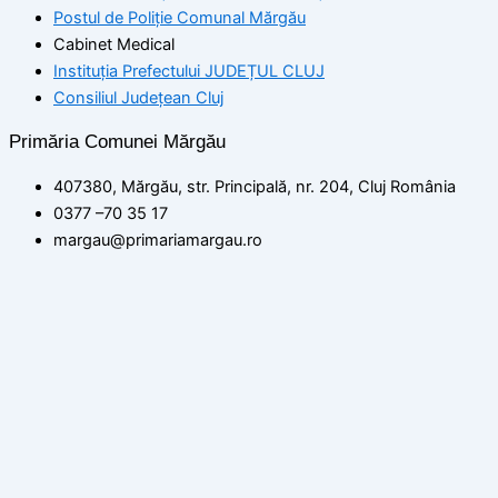
Postul de Poliţie Comunal Mărgău
Cabinet Medical
Instituția Prefectului JUDEȚUL CLUJ
Consiliul Județean Cluj
Primăria Comunei Mărgău
407380, Mărgău, str. Principală, nr. 204, Cluj România
0377 –70 35 17
margau@primariamargau.ro
© 2026 Primăria Comunei Mărgău, Județul Cluj
Acest site utilizează module cookie pentru a vă asigura că
beneficiați de cea mai bună experiență pe site-ul nostru
setări
ACCEPT
Politica de confidențialitate
Închide