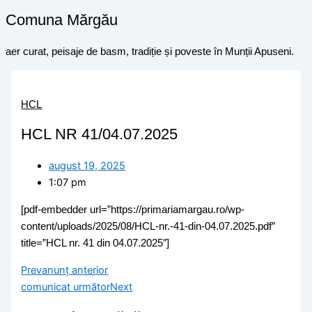
Comuna Mărgău
aer curat, peisaje de basm, tradiție și poveste în Munții Apuseni.
HCL
HCL NR 41/04.07.2025
august 19, 2025
1:07 pm
[pdf-embedder url=”https://primariamargau.ro/wp-
content/uploads/2025/08/HCL-nr.-41-din-04.07.2025.pdf”
title=”HCL nr. 41 din 04.07.2025″]
Prev
anunț anterior
comunicat următor
Next