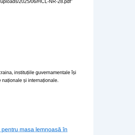
nt/uploads/2025/06/HCL-NR-28.pdf”
raina, instituțiile guvernamentale își
 naționale și internaționale.
are pentru masa lemnoasă în