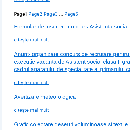
Page
1
Page
2
Page
3
…
Page
5
Formular de inscriere concurs Asistenta social
citește mai mult
Anunt- organizare concurs de recrutare pentru
executie vacanta de Asistent social clasa I, gr
cadrul aparatului de specialitate al primarului
citește mai mult
Avertizare meteorologica
citește mai mult
Grafic colectare deseuri voluminoase si textile