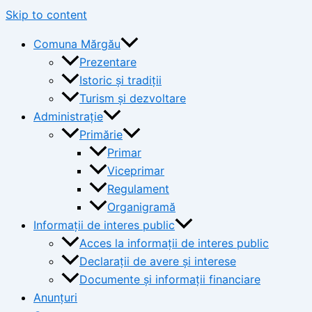
Skip to content
Comuna Mărgău
Prezentare
Istoric și tradiții
Turism și dezvoltare
Administrație
Primărie
Primar
Viceprimar
Regulament
Organigramă
Informații de interes public
Acces la informații de interes public
Declarații de avere și interese
Documente și informații financiare
Anunțuri