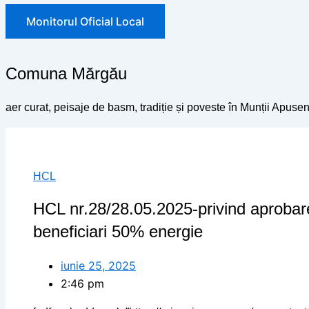
Monitorul Oficial Local
Comuna Mărgău
aer curat, peisaje de basm, tradiție și poveste în Munții Apusen
HCL
HCL nr.28/28.05.2025-privind aprobare
beneficiari 50% energie
iunie 25, 2025
2:46 pm