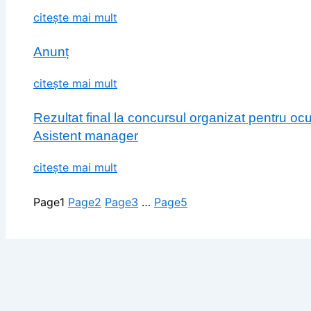
citește mai mult
Anunț
citește mai mult
Rezultat final la concursul organizat pentru o
Asistent manager
citește mai mult
Page
1
Page
2
Page
3
…
Page
5