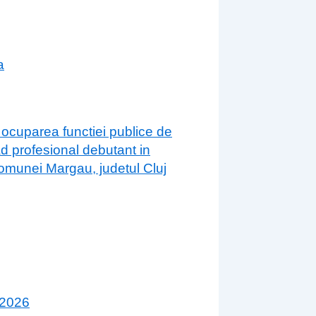
a
 ocuparea functiei publice de
ad profesional debutant in
 comunei Margau, judetul Cluj
 2026