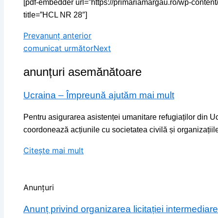
[pdf-embedder url=”https://primariamargau.ro/wp-conte
title=”HCL NR 28″]
Prev
anunț anterior
comunicat următor
Next
anunțuri asemănătoare
Ucraina – Împreună ajutăm mai mult
Pentru asigurarea asistenței umanitare refugiaților din Uc
coordonează acțiunile cu societatea civilă și organizațiile
Citește mai mult
Anunțuri
Anunț privind organizarea licitației intermedi