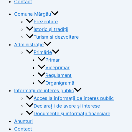
Contact
Comuna Mărgău
Prezentare
Istoric și tradiții
Turism și dezvoltare
Administrație
Primărie
Primar
Viceprimar
Regulament
Organigramă
Informații de interes public
Acces la informații de interes public
Declarații de avere și interese
Documente și informații financiare
Anunțuri
Contact