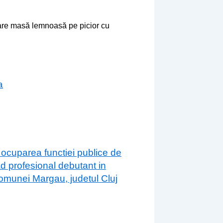
zare masă lemnoasă pe picior cu
a
 ocuparea functiei publice de
ad profesional debutant in
 comunei Margau, judetul Cluj