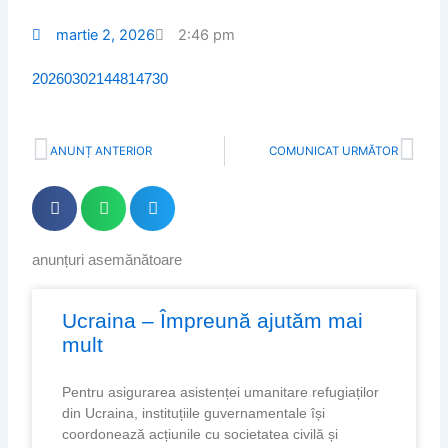
martie 2, 2026
2:46 pm
20260302144814730
Prev
Nex
ANUNȚ ANTERIOR
COMUNICAT URMĂTOR
anunțuri asemănătoare
Page
Page
Page
Page
Ucraina – Împreună ajutăm mai
mult
Pentru asigurarea asistenței umanitare refugiaților
din Ucraina, instituțiile guvernamentale își
coordonează acțiunile cu societatea civilă și