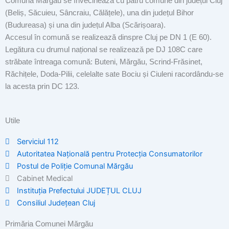
Comuna Mărgău se învecinează cu patru comune din județul Cluj
(Beliș, Săcuieu, Sâncraiu, Călățele), una din județul Bihor
(Budureasa) și una din județul Alba (Scărișoara).
Accesul în comună se realizează dinspre Cluj pe DN 1 (E 60).
Legătura cu drumul național se realizează pe DJ 108C care
străbate întreaga comună: Buteni, Mărgău, Scrind-Frăsinet,
Răchițele, Doda-Pilii, celelalte sate Bociu și Ciuleni racordându-se
la acesta prin DC 123.
Utile
Serviciul 112
Autoritatea Națională pentru Protecția Consumatorilor
Postul de Poliţie Comunal Mărgău
Cabinet Medical
Instituția Prefectului JUDEȚUL CLUJ
Consiliul Județean Cluj
Primăria Comunei Mărgău