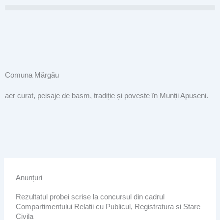
Skip
to
content
Comuna Mărgău
aer curat, peisaje de basm, tradiție și poveste în Munții Apuseni.
Anunțuri
Rezultatul probei scrise la concursul din cadrul
Compartimentului Relatii cu Publicul, Registratura si Stare
Civila