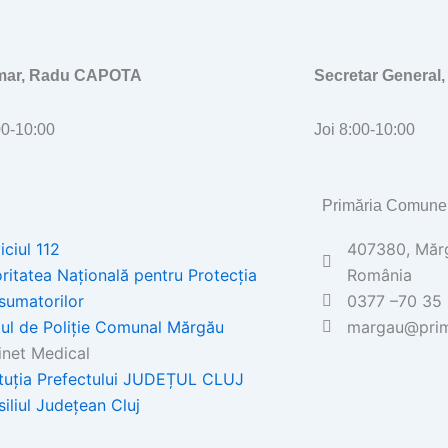
imar, Radu CAPOTA
Secretar General
00-10:00
Joi 8:00-10:00
Primăria Comune
iciul 112
407380, Mărgă
ritatea Națională pentru Protecția
România
sumatorilor
0377 –70 35 
ul de Poliţie Comunal Mărgău
margau@prim
net Medical
ituția Prefectului JUDEȚUL CLUJ
iliul Județean Cluj