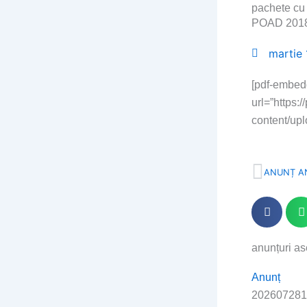
pachete cu 
POAD 2018
martie 
[pdf-embed
url=”https:
content/up
Prev
ANUNȚ A
anunțuri a
Page
Page
Page
Page
Pa
Anunț
202607281