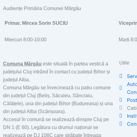
Audiențe Primăria Comunei Mărgău
Primar, Mircea Sorin SUCIU
Vicepr
Miercuri 8:00-10:00
Marți 8:
Utile
Comuna Mărgău
este situată în partea vestică a
județului Cluj intrând în contact cu județul Bihor și
Serv
județul Alba.
Auto
Comuna Mărgău se învecinează cu patru comune
Con
din județul Cluj (Beliș, Săcuieu, Sâncraiu,
Post
Călățele), una din județul Bihor (Budureasa) și una
Cabi
din județul Alba (Scărișoara).
Inst
Accesul în comună se realizează dinspre Cluj pe
Cons
DN 1 (E 60). Legătura cu drumul național se
realizează pe DJ 108C care străbate întreaga