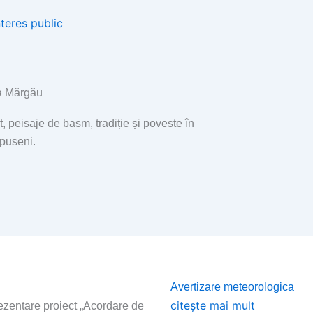
nteres public
 Mărgău
t, peisaje de basm, tradiție și poveste în
Apuseni.
Page
Page
Page
Page
Page
Avertizare meteorologica
citește mai mult
entare proiect „Acordare de