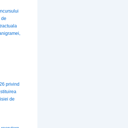
ncursului
t de
tractuala
ganigramei,
26 privind
stituirea
isiei de