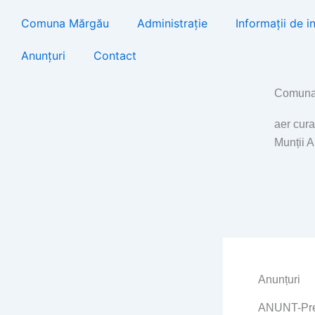
Skip
Comuna Mărgău
Administrație
Informații de i
to
content
Anunțuri
Contact
Comuna
aer cura
Munții 
Anunțuri
ANUNT-Prez