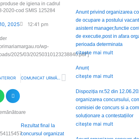
produse de igiena in cadrul
-2020-cod SMIS 125284
Anunt privind organizarea co
de ocupare a postului vacan
10, 2025
12:41 pm
asistent manager,functie con
de executie,post in afara or
der
perioada determinata
//primariamargau.ro/wp-
citește mai mult
loads/2025/03/20250310123238840.pdf”]
Anunț
Next
citește mai mult
NTERIOR
COMUNICAT URMĂTOR
Dispoziția nr.52 din 12.06.20
organizarea concursului, con
comisiei de concurs si a com
semănătoare
soluționare a contestațiilor
citește mai mult
ge
Rezultat final la
54115457
concursul organizat