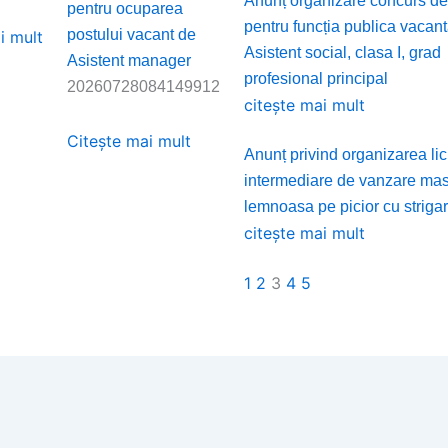
Anunț organizare concurs de
pentru ocuparea
pentru funcția publica vacan
postului vacant de
i mult
Asistent social, clasa I, grad
Asistent manager
profesional principal
20260728084149912
citește mai mult
Citește mai mult
Anunț privind organizarea lici
intermediare de vanzare ma
lemnoasa pe picior cu striga
citește mai mult
1
2
3
4
5