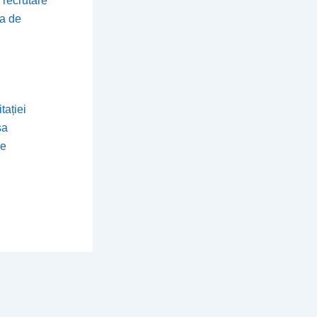
 recrutare
ta de
tației
sa
re