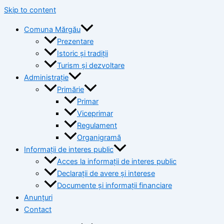
Skip to content
Comuna Mărgău
Prezentare
Istoric și tradiții
Turism și dezvoltare
Administrație
Primărie
Primar
Viceprimar
Regulament
Organigramă
Informații de interes public
Acces la informații de interes public
Declarații de avere și interese
Documente și informații financiare
Anunțuri
Contact