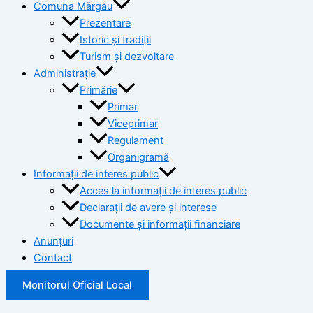
Comuna Mărgău
Prezentare
Istoric și tradiții
Turism și dezvoltare
Administrație
Primărie
Primar
Viceprimar
Regulament
Organigramă
Informații de interes public
Acces la informații de interes public
Declarații de avere și interese
Documente și informații financiare
Anunțuri
Contact
Monitorul Oficial Local