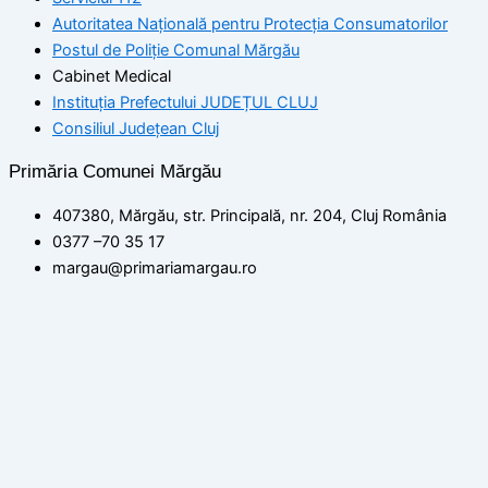
Autoritatea Națională pentru Protecția Consumatorilor
Postul de Poliţie Comunal Mărgău
Cabinet Medical
Instituția Prefectului JUDEȚUL CLUJ
Consiliul Județean Cluj
Primăria Comunei Mărgău
407380, Mărgău, str. Principală, nr. 204, Cluj România
0377 –70 35 17
margau@primariamargau.ro
© 2026 Primăria Comunei Mărgău, Județul Cluj
Acest site utilizează module cookie pentru a vă asigura că
beneficiați de cea mai bună experiență pe site-ul nostru
setări
ACCEPT
Politica de confidențialitate