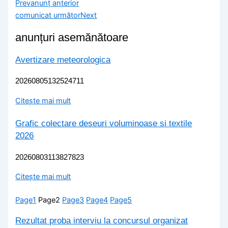
Prev
anunț anterior
comunicat următor
Next
anunțuri asemănătoare
Avertizare meteorologica
20260805132524711
Citește mai mult
Grafic colectare deseuri voluminoase si textile
2026
20260803113827823
Citește mai mult
Page
1
Page
2
Page
3
Page
4
Page
5
Rezultat proba interviu la concursul organizat