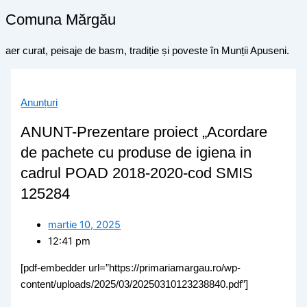
Comuna Mărgău
aer curat, peisaje de basm, tradiție și poveste în Munții Apuseni.
Anunțuri
ANUNT-Prezentare proiect „Acordare
de pachete cu produse de igiena in
cadrul POAD 2018-2020-cod SMIS
125284
martie 10, 2025
12:41 pm
[pdf-embedder url=”https://primariamargau.ro/wp-
content/uploads/2025/03/20250310123238840.pdf”]