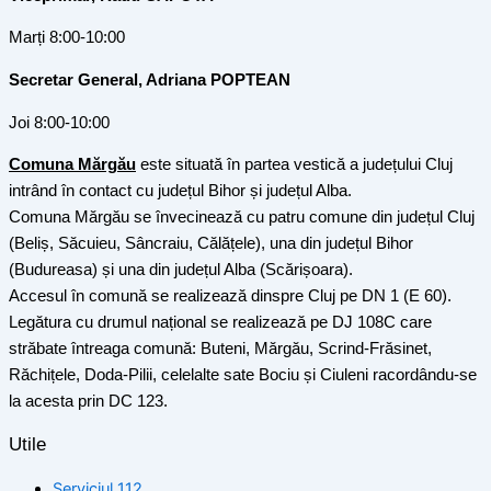
Marți 8:00-10:00
Secretar General, Adriana POPTEAN
Joi 8:00-10:00
Comuna Mărgău
este situată în partea vestică a județului Cluj
intrând în contact cu județul Bihor și județul Alba.
Comuna Mărgău se învecinează cu patru comune din județul Cluj
(Beliș, Săcuieu, Sâncraiu, Călățele), una din județul Bihor
(Budureasa) și una din județul Alba (Scărișoara).
Accesul în comună se realizează dinspre Cluj pe DN 1 (E 60).
Legătura cu drumul național se realizează pe DJ 108C care
străbate întreaga comună: Buteni, Mărgău, Scrind-Frăsinet,
Răchițele, Doda-Pilii, celelalte sate Bociu și Ciuleni racordându-se
la acesta prin DC 123.
Utile
Serviciul 112