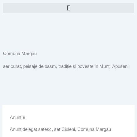
Skip
to
content
Comuna Mărgău
aer curat, peisaje de basm, tradiție și poveste în Munții Apuseni.
Anunțuri
Anunț delegat satesc, sat Ciuleni, Comuna Margau