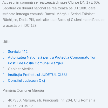
Accesul în comună se realizează dinspre Cluj pe DN 1 (E 60).
Legătura cu drumul național se realizează pe DJ 108C care
străbate întreaga comună: Buteni, Mărgău, Scrind-Frăsinet,
Răchițele, Doda-Pilii, celelalte sate Bociu și Ciuleni racordându-se
la acesta prin DC 123.
Utile
Serviciul 112
Autoritatea Națională pentru Protecția Consumatorilor
Postul de Poliţie Comunal Mărgău
Cabinet Medical
Instituția Prefectului JUDEȚUL CLUJ
Consiliul Județean Cluj
Primăria Comunei Mărgău
407380, Mărgău, str. Principală, nr. 204, Cluj România
0377 –70 35 17