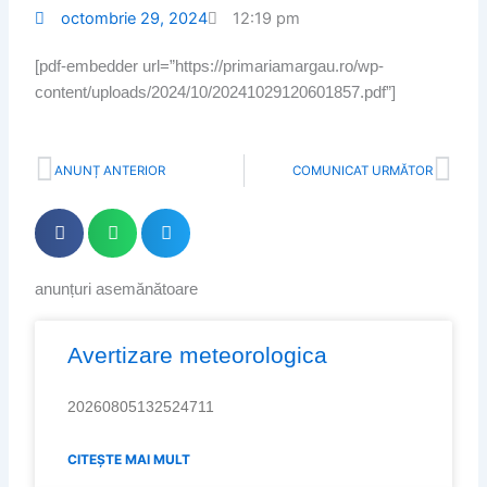
octombrie 29, 2024
12:19 pm
[pdf-embedder url=”https://primariamargau.ro/wp-
content/uploads/2024/10/20241029120601857.pdf”]
Prev
Nex
ANUNȚ ANTERIOR
COMUNICAT URMĂTOR
anunțuri asemănătoare
Page
Page
Page
Page
Page
Avertizare meteorologica
20260805132524711
CITEȘTE MAI MULT