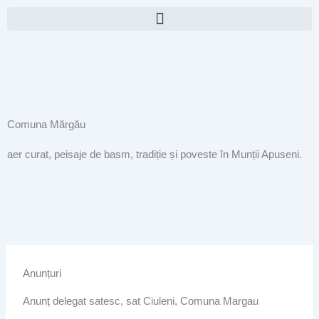
Skip
to
content
Comuna Mărgău
aer curat, peisaje de basm, tradiție și poveste în Munții Apuseni.
Anunțuri
Anunț delegat satesc, sat Ciuleni, Comuna Margau