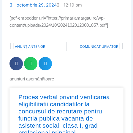
octombrie 29, 2024
12:19 pm
[pdf-embedder url=”https://primariamargau.ro/wp-
content/uploads/2024/10/20241029120601857.pdf”]
Prev
Nex
ANUNȚ ANTERIOR
COMUNICAT URMĂTOR
anunțuri asemănătoare
Page
Page
Page
Page
Proces verbal privind verificarea
eligibilitatii candidatilor la
concursul de recrutare pentru
functia publica vacanta de
asistent social, clasa I, grad
profesional principal