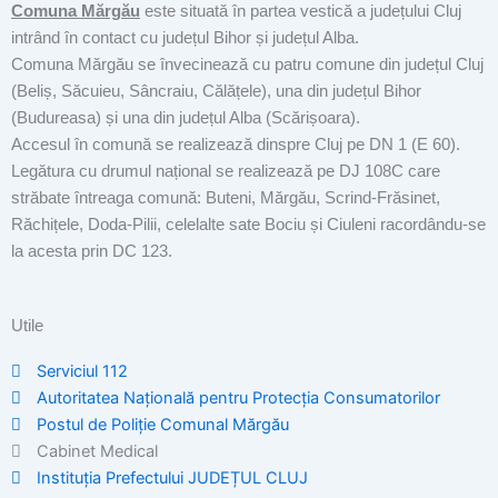
Comuna Mărgău
este situată în partea vestică a județului Cluj
intrând în contact cu județul Bihor și județul Alba.
Comuna Mărgău se învecinează cu patru comune din județul Cluj
(Beliș, Săcuieu, Sâncraiu, Călățele), una din județul Bihor
(Budureasa) și una din județul Alba (Scărișoara).
Accesul în comună se realizează dinspre Cluj pe DN 1 (E 60).
Legătura cu drumul național se realizează pe DJ 108C care
străbate întreaga comună: Buteni, Mărgău, Scrind-Frăsinet,
Răchițele, Doda-Pilii, celelalte sate Bociu și Ciuleni racordându-se
la acesta prin DC 123.
Utile
Serviciul 112
Autoritatea Națională pentru Protecția Consumatorilor
Postul de Poliţie Comunal Mărgău
Cabinet Medical
Instituția Prefectului JUDEȚUL CLUJ