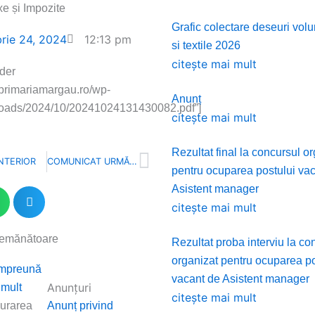
e și Impozite
Grafic colectare deseuri vo
rie 24, 2024
12:13 pm
si textile 2026
citește mai mult
der
//primariamargau.ro/wp-
Anunț
loads/2024/10/20241024131430082.pdf”]
citește mai mult
Rezultat final la concursul o
Next
NTERIOR
COMUNICAT URMĂTOR
pentru ocuparea postului va
Asistent manager
citește mai mult
semănătoare
Rezultat proba interviu la co
organizat pentru ocuparea po
ge
Împreună
vacant de Asistent manager
Anunțuri
 mult
citește mai mult
gurarea
Anunț privind