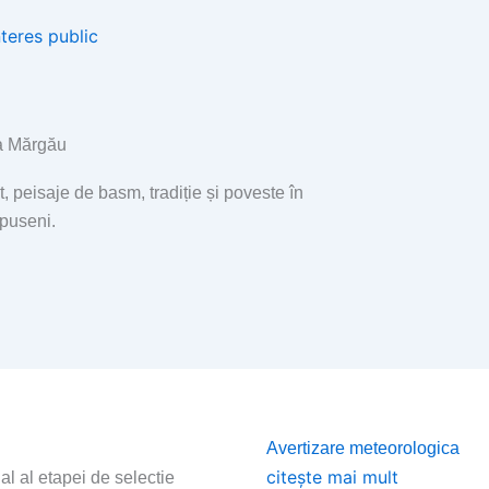
nteres public
 Mărgău
t, peisaje de basm, tradiție și poveste în
Apuseni.
Page
Page
Page
Page
Avertizare meteorologica
citește mai mult
al al etapei de selectie