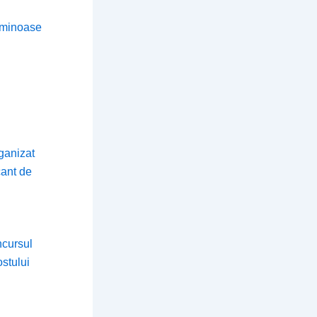
luminoase
rganizat
cant de
ncursul
stului