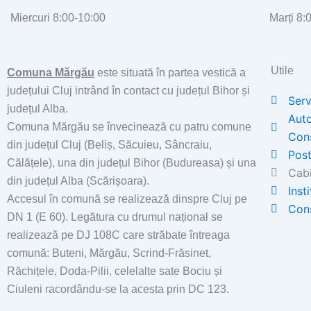
Miercuri 8:00-10:00
Marți 8:
Utile
Comuna Mărgău
este situată în partea vestică a
județului Cluj intrând în contact cu județul Bihor și
Serv
județul Alba.
Auto
Comuna Mărgău se învecinează cu patru comune
Con
din județul Cluj (Beliș, Săcuieu, Sâncraiu,
Post
Călățele), una din județul Bihor (Budureasa) și una
Cabi
din județul Alba (Scărișoara).
Inst
Accesul în comună se realizează dinspre Cluj pe
Cons
DN 1 (E 60). Legătura cu drumul național se
realizează pe DJ 108C care străbate întreaga
comună: Buteni, Mărgău, Scrind-Frăsinet,
Răchițele, Doda-Pilii, celelalte sate Bociu și
Ciuleni racordându-se la acesta prin DC 123.