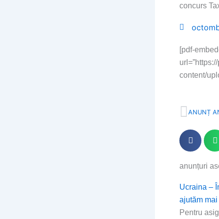
concurs Tax
octomb
[pdf-embed
url=”https:
content/up
Prev
ANUNȚ A
anunțuri a
Page
Page
Page
Pa
Ucraina – 
ajutăm mai
Pentru asi