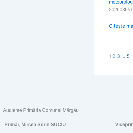
meteorolog
202608051
Citește ma
1
2
3
…
5
Audiențe Primăria Comunei Mărgău
Primar, Mircea Sorin SUCIU
Vicepr