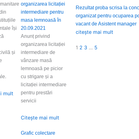
umanitare
organizarea licitației
Rezultat proba scrisa la con
 din
intermediare pentru
organizat pentru ocuparea po
tituțiile
masa lemnoasă în
vacant de Asistent manager
tale își
20.09.2021
citește mai mult
ză
Anunț privind
organizarea licitației
1
2
3
…
5
ivilă și
intermediare de
e
vânzare masă
i
lemnoasă pe picior
le.
cu strigare și a
licitației intermediare
pentru prestări
i mult
servicii
Citește mai mult
Grafic colectare