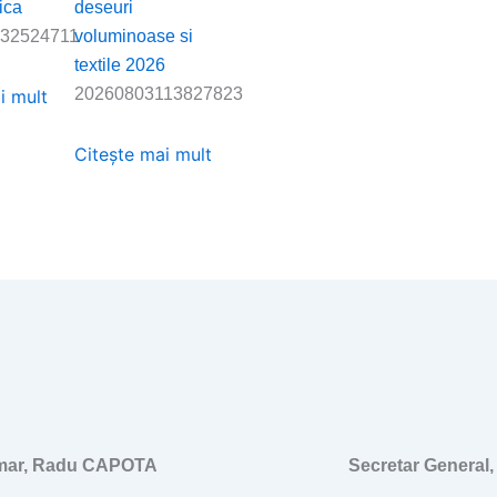
ica
deseuri
32524711
voluminoase si
textile 2026
20260803113827823
i mult
Citește mai mult
imar, Radu CAPOTA
Secretar General