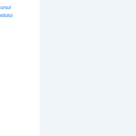
cursul
stului