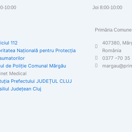
00-10:00
Joi 8:00-10:00
Primăria Comune
iciul 112
407380, Mărgă
ritatea Națională pentru Protecția
România
sumatorilor
0377 –70 35 
ul de Poliţie Comunal Mărgău
margau@prim
net Medical
ituția Prefectului JUDEȚUL CLUJ
iliul Județean Cluj