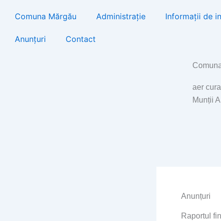
Skip
Comuna Mărgău
Administrație
Informații de i
to
content
Anunțuri
Contact
Comuna
aer cura
Munții 
Anunțuri
Raportul fin