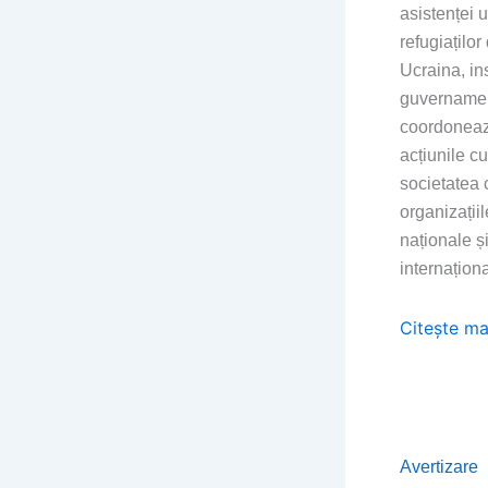
asistenței 
refugiaților
Ucraina, ins
guvernamen
coordonea
acțiunile cu
societatea c
organizațiil
naționale ș
internaționa
Citește ma
Avertizare