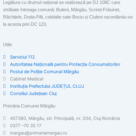
Legătura cu drumul național se realizează pe DJ 108C care
străbate întreaga comună: Buteni, Mărgău, Scrind-Frăsinet,
Răchițele, Doda-Pilii, celelalte sate Bociu și Ciuleni racordându-se
la acesta prin DC 123.
Utile
Serviciul 112
Autoritatea Națională pentru Protecția Consumatorilor
Postul de Poliţie Comunal Mărgău
Cabinet Medical
Instituția Prefectului JUDEȚUL CLUJ
Consiliul Județean Cluj
Primăria Comunei Mărgău
407380, Mărgău, str. Principală, nr. 204, Cluj România
0377 –70 35 17
margau@primariamargau.ro