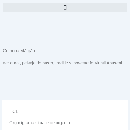
Skip
to
content
Comuna Mărgău
aer curat, peisaje de basm, tradiție și poveste în Munții Apuseni.
HCL
Organigrama situatie de urgenta