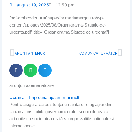
august 19, 2025
12:50 pm
[pdf-embedder url=”https://primariamargau.ro/wp-
content/uploads/2025/08/Organigrama-Situatie-de-
urgenta.pdf” title=”Organigrama Situatie de urgenta”]
Prev
Nex
ANUNȚ ANTERIOR
COMUNICAT URMĂTOR
anunțuri asemănătoare
Page
Page
Page
Page
Ucraina – Împreună ajutăm mai mult
Pentru asigurarea asistenței umanitare refugiaților din
Ucraina, instituțiile guvernamentale își coordonează
acțiunile cu societatea civilă și organizațiile naționale și
internaționale.