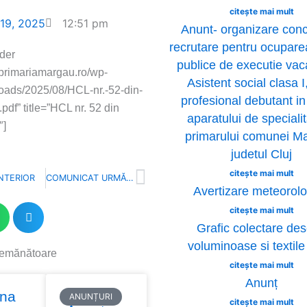
citește mai mult
 19, 2025
12:51 pm
Anunt- organizare con
recrutare pentru ocuparea
der
publice de executie vac
//primariamargau.ro/wp-
Asistent social clasa I
loads/2025/08/HCL-nr.-52-din-
profesional debutant in
pdf” title=”HCL nr. 52 din
aparatului de specialit
″]
primarului comunei M
judetul Cluj
Next
citește mai mult
NTERIOR
COMUNICAT URMĂTOR
Avertizare meteorolo
citește mai mult
Grafic colectare des
voluminoase si textil
semănătoare
citește mai mult
ge
Anunț
ina
ANUNȚURI
citește mai mult