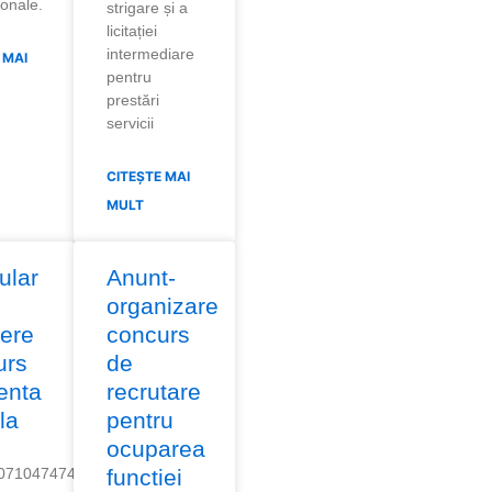
ionale.
strigare și a
licitației
intermediare
 MAI
pentru
prestări
servicii
CITEȘTE MAI
MULT
ular
Anunt-
organizare
iere
concurs
urs
de
enta
recrutare
la
pentru
ocuparea
07104747451
functiei