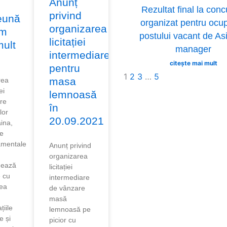
Anunț
Rezultat final la conc
privind
eună
organizat pentru ocu
organizarea
ăm
postului vacant de As
licitației
mult
manager
intermediare
citește mai mult
pentru
1
2
3
…
5
masa
rea
ei
lemnoasă
re
în
lor
20.09.2021
ina,
le
amentale
Anunț privind
organizarea
nează
licitației
e cu
intermediare
tea
de vânzare
masă
țiile
lemnoasă pe
e și
picior cu