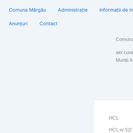
Skip
Comuna Mărgău
Administrație
Informații de i
to
content
Anunțuri
Contact
Comuna
aer cura
Munții 
HCL
HCL nr 52/