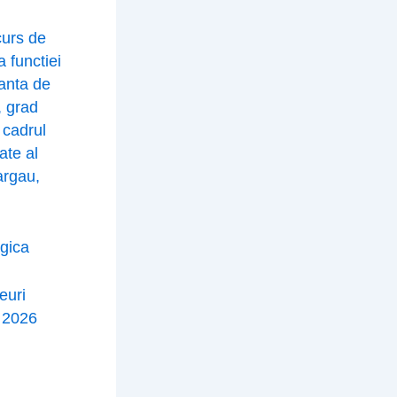
curs de
 functiei
anta de
, grad
 cadrul
ate al
argau,
gica
euri
e 2026