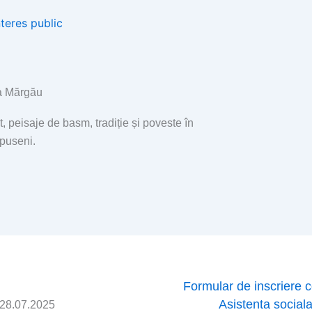
nteres public
 Mărgău
t, peisaje de basm, tradiție și poveste în
Apuseni.
Page
Page
Page
Page
Formular de inscriere 
Asistenta social
 28.07.2025