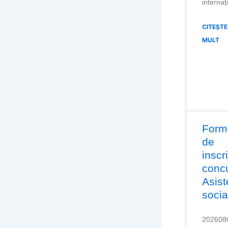
internaț
CITEȘTE
MULT
Form
de
inscr
conc
Asist
socia
202608