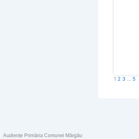
1
2
3
…
5
Audiențe Primăria Comunei Mărgău