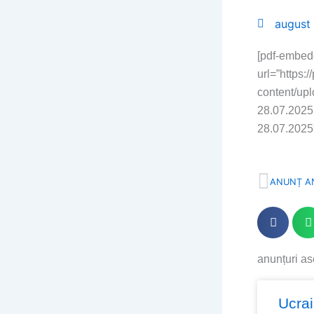
august
[pdf-embed
url=”https:
content/up
28.07.2025.
28.07.2025
Prev
ANUNȚ A
anunțuri a
Page
Page
Page
Pa
Ucra