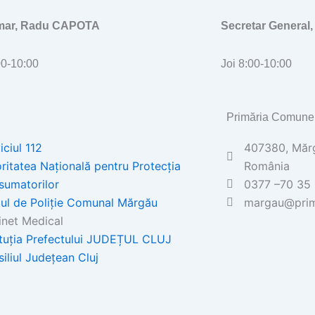
imar, Radu CAPOTA
Secretar General
00-10:00
Joi 8:00-10:00
Primăria Comune
iciul 112
407380, Mărgă
ritatea Națională pentru Protecția
România
sumatorilor
0377 –70 35 
ul de Poliţie Comunal Mărgău
margau@prim
net Medical
ituția Prefectului JUDEȚUL CLUJ
iliul Județean Cluj