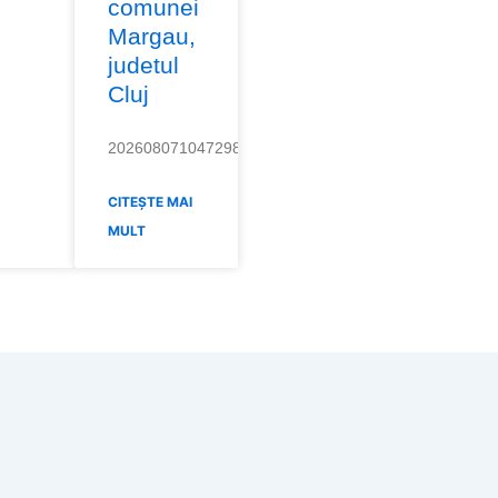
comunei
Margau,
judetul
Cluj
20260807104729843
CITEȘTE MAI
MULT