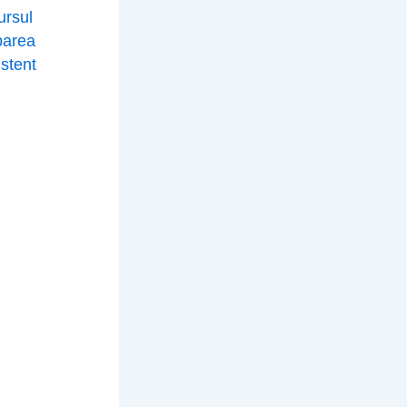
ursul
parea
istent