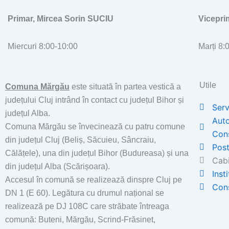
Primar, Mircea Sorin SUCIU
Vicepr
Miercuri 8:00-10:00
Marți 8:
Utile
Comuna Mărgău
este situată în partea vestică a
județului Cluj intrând în contact cu județul Bihor și
Serv
județul Alba.
Auto
Comuna Mărgău se învecinează cu patru comune
Con
din județul Cluj (Beliș, Săcuieu, Sâncraiu,
Post
Călățele), una din județul Bihor (Budureasa) și una
Cabi
din județul Alba (Scărișoara).
Inst
Accesul în comună se realizează dinspre Cluj pe
Cons
DN 1 (E 60). Legătura cu drumul național se
realizează pe DJ 108C care străbate întreaga
comună: Buteni, Mărgău, Scrind-Frăsinet,