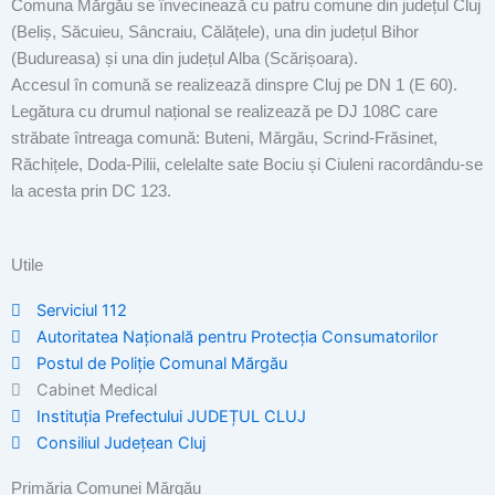
Comuna Mărgău se învecinează cu patru comune din județul Cluj
(Beliș, Săcuieu, Sâncraiu, Călățele), una din județul Bihor
(Budureasa) și una din județul Alba (Scărișoara).
Accesul în comună se realizează dinspre Cluj pe DN 1 (E 60).
Legătura cu drumul național se realizează pe DJ 108C care
străbate întreaga comună: Buteni, Mărgău, Scrind-Frăsinet,
Răchițele, Doda-Pilii, celelalte sate Bociu și Ciuleni racordându-se
la acesta prin DC 123.
Utile
Serviciul 112
Autoritatea Națională pentru Protecția Consumatorilor
Postul de Poliţie Comunal Mărgău
Cabinet Medical
Instituția Prefectului JUDEȚUL CLUJ
Consiliul Județean Cluj
Primăria Comunei Mărgău