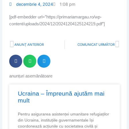
decembrie 4, 2024
1:08 pm
[pdf-embedder url=”https://primariamargau.ro/wp-
content/uploads/2024/12/20241204125124219.pdf”]
Prev
Nex
ANUNȚ ANTERIOR
COMUNICAT URMĂTOR
anunțuri asemănătoare
Page
Page
Page
Page
Ucraina – Împreună ajutăm mai
mult
Pentru asigurarea asistenței umanitare refugiaților
din Ucraina, instituțiile guvernamentale își
coordonează acțiunile cu societatea civilă și