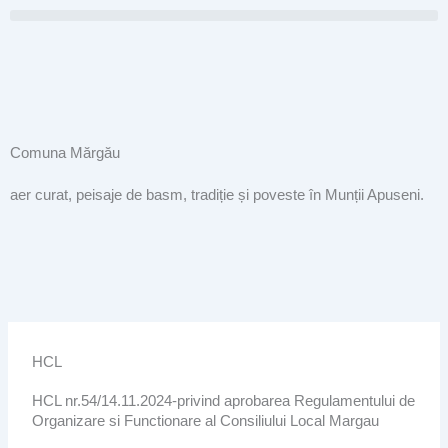
Skip
to
content
Comuna Mărgău
aer curat, peisaje de basm, tradiție și poveste în Munții Apuseni.
HCL
HCL nr.54/14.11.2024-privind aprobarea Regulamentului de
Organizare si Functionare al Consiliului Local Margau