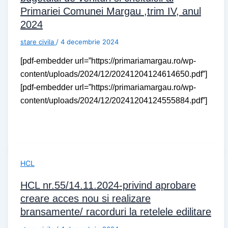
Primariei Comunei Margau ,trim IV, anul
2024
stare civila
/
4 decembrie 2024
[pdf-embedder url=”https://primariamargau.ro/wp-
content/uploads/2024/12/20241204124614650.pdf”]
[pdf-embedder url=”https://primariamargau.ro/wp-
content/uploads/2024/12/20241204124555884.pdf”]
HCL
HCL nr.55/14.11.2024-privind aprobare
creare acces nou si realizare
bransamente/ racorduri la retelele edilitare