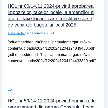
HCL nr.60/14.11.2024-privind aprobarea
impozitelor, taxelor locale, a amenzilor si
a altor taxe locare care constituie surse
de venit ale bugetului local 2025
stare civila
/
4 decembrie 2024
[pdf-embedder url=”https://primariamargau.ro/wp-
content/uploads/2024/12/20241204124849463.pdf”]
[pdf-embedder url=”https://primariamargau.ro/wp-
content/uploads/2024/12/20241204124433890.pdf”]
HCL
HCL nr.59/14.11.2024-privind numirea de
reprezentanti din partea Consiliului Local