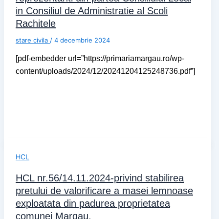
in Consiliul de Administratie al Scoli
Rachitele
stare civila
/
4 decembrie 2024
[pdf-embedder url=”https://primariamargau.ro/wp-
content/uploads/2024/12/20241204125248736.pdf”]
HCL
HCL nr.56/14.11.2024-privind stabilirea
pretului de valorificare a masei lemnoase
exploatata din padurea proprietatea
comunei Margau.