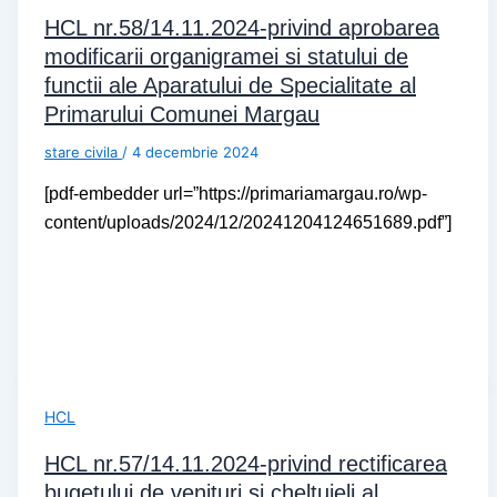
HCL nr.58/14.11.2024-privind aprobarea
modificarii organigramei si statului de
functii ale Aparatului de Specialitate al
Primarului Comunei Margau
stare civila
/
4 decembrie 2024
[pdf-embedder url=”https://primariamargau.ro/wp-
content/uploads/2024/12/20241204124651689.pdf”]
HCL
HCL nr.57/14.11.2024-privind rectificarea
bugetului de venituri si cheltuieli al