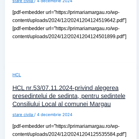
stare civila
/
4 decembrie 2024
[pdf-embedder url=”https://primariamargau.ro/wp-
content/uploads/2024/12/20241204124519642.pdf”]
[pdf-embedder url=”https://primariamargau.ro/wp-
content/uploads/2024/12/20241204124501899.pdf”]
HCL
HCL nr.53/07.11.2024-privind alegerea
presedintelui de sedinta, pentru sedintele
Consiliului Local al comunei Margau
stare civila
/
4 decembrie 2024
[pdf-embedder url=”https://primariamargau.ro/wp-
content/uploads/2024/12/20241204125535584.pdf”]