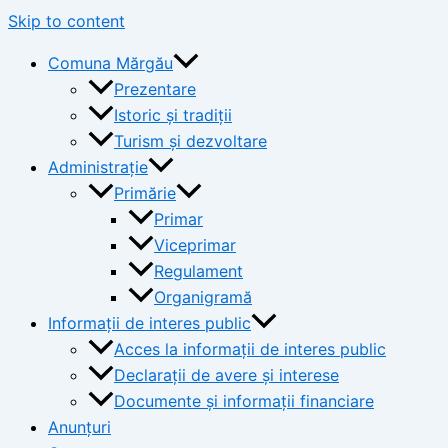
Skip to content
Comuna Mărgău
Prezentare
Istoric și tradiții
Turism și dezvoltare
Administrație
Primărie
Primar
Viceprimar
Regulament
Organigramă
Informații de interes public
Acces la informații de interes public
Declarații de avere și interese
Documente și informații financiare
Anunțuri