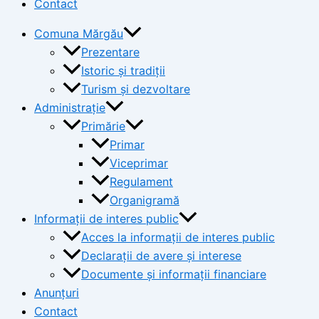
Contact
Comuna Mărgău
Prezentare
Istoric și tradiții
Turism și dezvoltare
Administrație
Primărie
Primar
Viceprimar
Regulament
Organigramă
Informații de interes public
Acces la informații de interes public
Declarații de avere și interese
Documente și informații financiare
Anunțuri
Contact