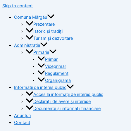
Skip to content
Comuna Mărgău
Prezentare
Istoric și tradiții
Turism și dezvoltare
Administrație
Primărie
Primar
Viceprimar
Regulament
Organigramă
Informații de interes public
Acces la informații de interes public
Declarații de avere și interese
Documente și informații financiare
Anunțuri
Contact