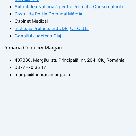
Autoritatea Națională pentru Protecția Consumatorilor
Postul de Poliţie Comunal Mărgău
Cabinet Medical
Instituția Prefectului JUDEȚUL CLUJ
Consiliul Județean Cluj
Primăria Comunei Mărgău
407380, Mărgău, str. Principală, nr. 204, Cluj România
0377 –70 35 17
margau@primariamargau.ro
© 2026 Primăria Comunei Mărgău, Județul Cluj
Acest site utilizează module cookie pentru a vă asigura că
beneficiați de cea mai bună experiență pe site-ul nostru
setări
ACCEPT
Politica de confidențialitate