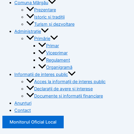
Comuna Mărgău
Prezentare
Istoric și tradiții
Turism și dezvoltare
Administrație
Primărie
Primar
Viceprimar
Regulament
Organigramă
Informații de interes public
Acces la informații de interes public
Declarații de avere și interese
Documente și informații financiare
Anunțuri
Contact
Monitorul Oficial Local