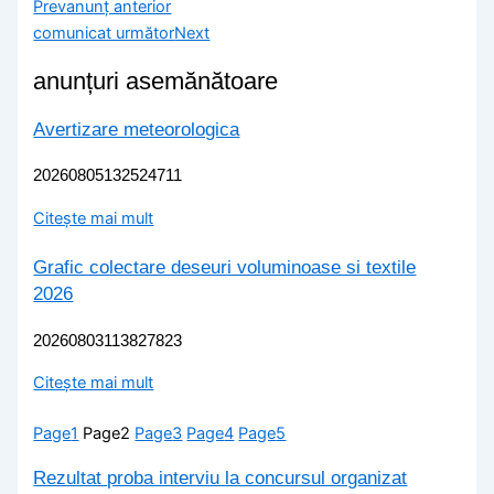
Prev
anunț anterior
comunicat următor
Next
anunțuri asemănătoare
Avertizare meteorologica
20260805132524711
Citește mai mult
Grafic colectare deseuri voluminoase si textile
2026
20260803113827823
Citește mai mult
Page
1
Page
2
Page
3
Page
4
Page
5
Rezultat proba interviu la concursul organizat