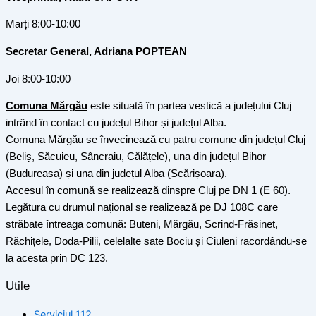
Marți 8:00-10:00
Secretar General, Adriana POPTEAN
Joi 8:00-10:00
Comuna Mărgău
este situată în partea vestică a județului Cluj
intrând în contact cu județul Bihor și județul Alba.
Comuna Mărgău se învecinează cu patru comune din județul Cluj
(Beliș, Săcuieu, Sâncraiu, Călățele), una din județul Bihor
(Budureasa) și una din județul Alba (Scărișoara).
Accesul în comună se realizează dinspre Cluj pe DN 1 (E 60).
Legătura cu drumul național se realizează pe DJ 108C care
străbate întreaga comună: Buteni, Mărgău, Scrind-Frăsinet,
Răchițele, Doda-Pilii, celelalte sate Bociu și Ciuleni racordându-se
la acesta prin DC 123.
Utile
Serviciul 112