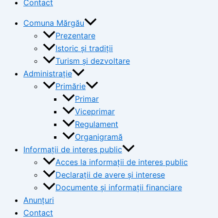
Contact
Comuna Mărgău
Prezentare
Istoric și tradiții
Turism și dezvoltare
Administrație
Primărie
Primar
Viceprimar
Regulament
Organigramă
Informații de interes public
Acces la informații de interes public
Declarații de avere și interese
Documente și informații financiare
Anunțuri
Contact