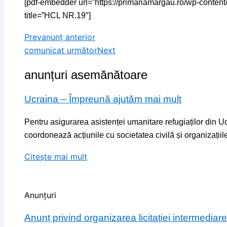
[pdf-embedder url=”https://primariamargau.ro/wp-conte
title=”HCL NR.19″]
Prev
anunț anterior
comunicat următor
Next
anunțuri asemănătoare
Ucraina – Împreună ajutăm mai mult
Pentru asigurarea asistenței umanitare refugiaților din Uc
coordonează acțiunile cu societatea civilă și organizațiile
Citește mai mult
Anunțuri
Anunț privind organizarea licitației intermedi