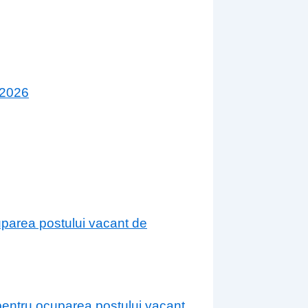
 2026
cuparea postului vacant de
 pentru ocuparea postului vacant