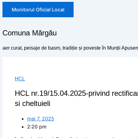
Monitorul Oficial Local
Comuna Mărgău
aer curat, peisaje de basm, tradiție și poveste în Munții Apusen
HCL
HCL nr.19/15.04.2025-privind rectifica
si cheltuieli
mai 7, 2025
2:20 pm