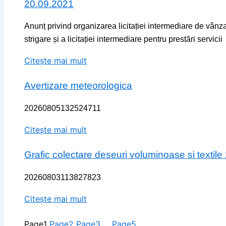
20.09.2021
Anunț privind organizarea licitației intermediare de vân
strigare și a licitației intermediare pentru prestări servicii
Citește mai mult
Avertizare meteorologica
20260805132524711
Citește mai mult
Grafic colectare deseuri voluminoase si textile
20260803113827823
Citește mai mult
Page
1
Page
2
Page
3
…
Page
5