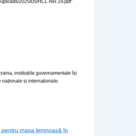
nt/uploads/2025/05/HCL-NR.19.pdf”
raina, instituțiile guvernamentale își
 naționale și internaționale.
are pentru masa lemnoasă în