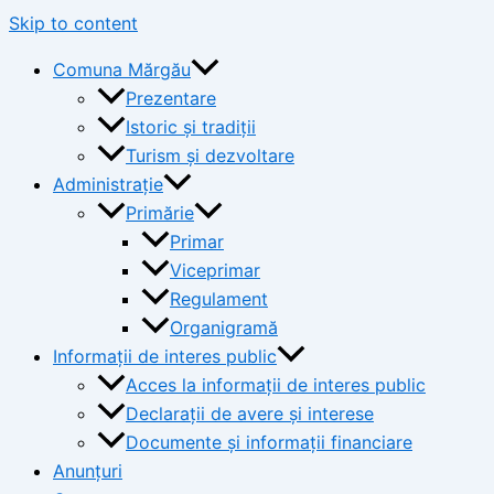
Skip to content
Comuna Mărgău
Prezentare
Istoric și tradiții
Turism și dezvoltare
Administrație
Primărie
Primar
Viceprimar
Regulament
Organigramă
Informații de interes public
Acces la informații de interes public
Declarații de avere și interese
Documente și informații financiare
Anunțuri