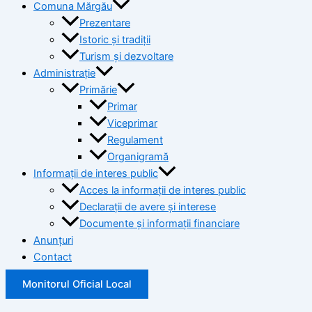
Comuna Mărgău
Prezentare
Istoric și tradiții
Turism și dezvoltare
Administrație
Primărie
Primar
Viceprimar
Regulament
Organigramă
Informații de interes public
Acces la informații de interes public
Declarații de avere și interese
Documente și informații financiare
Anunțuri
Contact
Monitorul Oficial Local