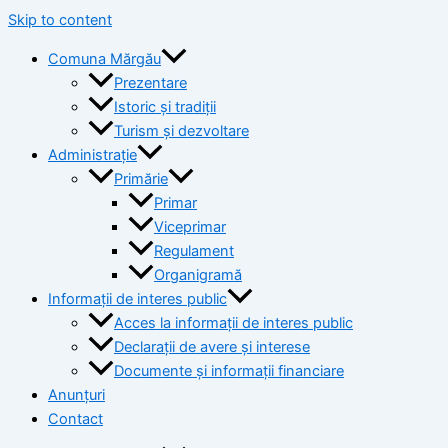
Skip to content
Comuna Mărgău
Prezentare
Istoric și tradiții
Turism și dezvoltare
Administrație
Primărie
Primar
Viceprimar
Regulament
Organigramă
Informații de interes public
Acces la informații de interes public
Declarații de avere și interese
Documente și informații financiare
Anunțuri
Contact