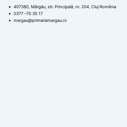
407380, Mărgău, str. Principală, nr. 204, Cluj România
0377 –70 35 17
margau@primariamargau.ro
© 2026 Primăria Comunei Mărgău, Județul Cluj
Acest site utilizează module cookie pentru a vă asigura că
beneficiați de cea mai bună experiență pe site-ul nostru
setări
ACCEPT
Politica de confidențialitate
Închide
Rezumat confidențialitate
Acest site web folosește cookie-uri pentru a vă îmbunătăți
experiența în timp ce navigați prin site. Dintre acestea, cookie-
urile clasificate ca fiind necesare sunt stocate în browserul dvs.,