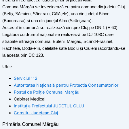
intrând în contact cu județul Bihor și județul Alba.
Comuna Mărgău se învecinează cu patru comune din județul Cluj
(Beliș, Săcuieu, Sâncraiu, Călățele), una din județul Bihor
(Budureasa) și una din județul Alba (Scărișoara).
Accesul în comună se realizează dinspre Cluj pe DN 1 (E 60).
Legătura cu drumul național se realizează pe DJ 108C care
străbate întreaga comună: Buteni, Mărgău, Scrind-Frăsinet,
Răchițele, Doda-Pilii, celelalte sate Bociu și Ciuleni racordându-se
la acesta prin DC 123.
Utile
Serviciul 112
Autoritatea Națională pentru Protecția Consumatorilor
Postul de Poliţie Comunal Mărgău
Cabinet Medical
Instituția Prefectului JUDEȚUL CLUJ
Consiliul Județean Cluj
Primăria Comunei Mărgău