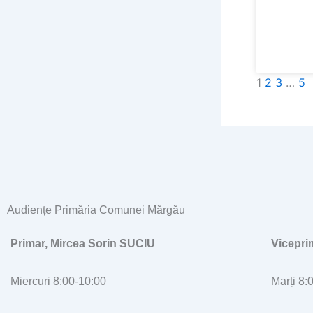
1
2
3
…
5
Audiențe Primăria Comunei Mărgău
Primar, Mircea Sorin SUCIU
Vicepr
Miercuri 8:00-10:00
Marți 8: