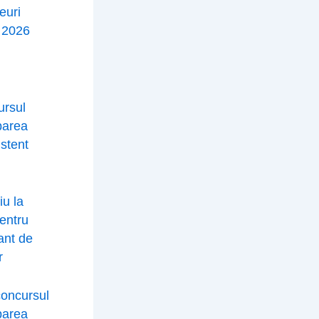
euri
e 2026
ursul
parea
istent
iu la
entru
ant de
r
concursul
parea