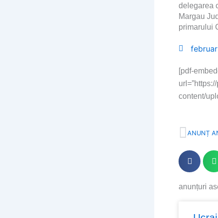
delegarea 
Margau Jude
primarului
februar
[pdf-embed
url=”https:
content/up
Prev
ANUNȚ A
anunțuri a
Page
Page
Page
Pa
Ucra