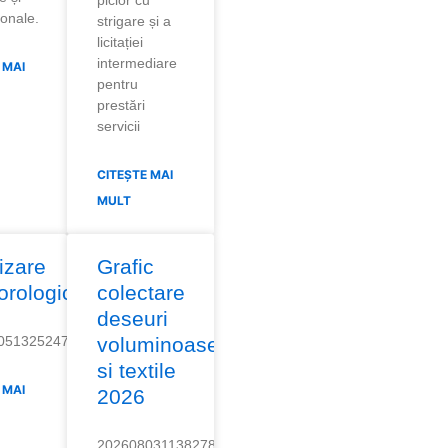
picior cu
ionale.
strigare și a
licitației
intermediare
 MAI
pentru
prestări
servicii
CITEȘTE MAI
MULT
izare
Grafic
orologica
colectare
deseuri
05132524711
voluminoase
si textile
 MAI
2026
20260803113827823