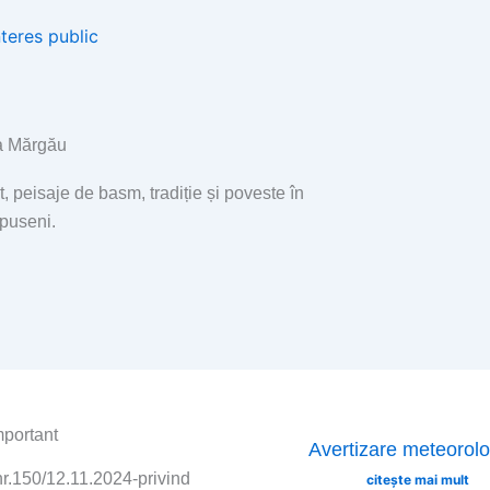
nteres public
 Mărgău
t, peisaje de basm, tradiție și poveste în
Apuseni.
mportant
Page
Page
Page
Page
Avertizare meteorolo
nr.150/12.11.2024-privind
citește mai mult