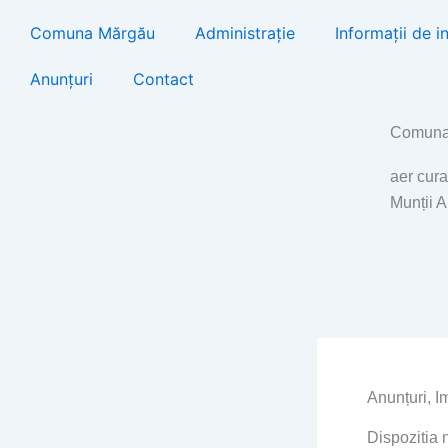
Skip
Comuna Mărgău
Administrație
Informații de i
to
content
Anunțuri
Contact
Comuna
aer cura
Munții 
Anunțuri
,
I
Dispozitia 