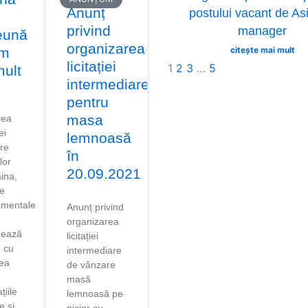
Anunț
postului vacant de As
privind
manager
eună
organizarea
ăm
citește mai mult
licitației
1
2
3
…
5
mult
intermediare
pentru
masa
rea
ei
lemnoasă
re
în
lor
20.09.2021
ina,
le
amentale
Anunț privind
organizarea
nează
licitației
e cu
intermediare
tea
de vânzare
masă
țiile
lemnoasă pe
e și