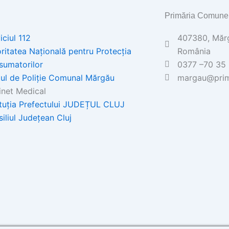
Primăria Comune
iciul 112
407380, Mărgă
ritatea Națională pentru Protecția
România
sumatorilor
0377 –70 35 
ul de Poliţie Comunal Mărgău
margau@prim
net Medical
ituția Prefectului JUDEȚUL CLUJ
iliul Județean Cluj