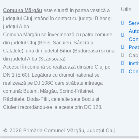
Utile
Comuna Mărgău
este situată în partea vestică a
județului Cluj intrând în contact cu județul Bihor și
Serv
județul Alba.
Auto
Comuna Mărgău se învecinează cu patru comune
Con
din județul Cluj (Beliș, Săcuieu, Sâncraiu,
Post
Călățele), una din județul Bihor (Budureasa) și una
Cabi
din județul Alba (Scărișoara).
Inst
Accesul în comună se realizează dinspre Cluj pe
Cons
DN 1 (E 60). Legătura cu drumul național se
realizează pe DJ 108C care străbate întreaga
comună: Buteni, Mărgău, Scrind-Frăsinet,
Răchițele, Doda-Pilii, celelalte sate Bociu și
Ciuleni racordându-se la acesta prin DC 123.
© 2026 Primăria Comunei Mărgău, Județul Cluj