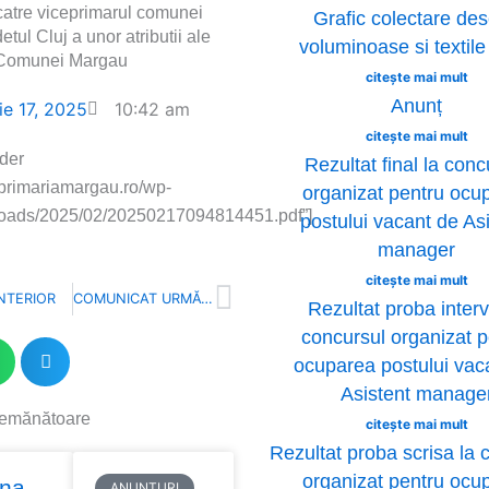
catre viceprimarul comunei
Grafic colectare des
tul Cluj a unor atributii ale
voluminoase si textil
 Comunei Margau
citește mai mult
Anunț
ie 17, 2025
10:42 am
citește mai mult
der
Rezultat final la conc
//primariamargau.ro/wp-
organizat pentru ocu
loads/2025/02/20250217094814451.pdf”]
postului vacant de As
manager
citește mai mult
Next
NTERIOR
COMUNICAT URMĂTOR
Rezultat proba interv
concursul organizat p
ocuparea postului vac
Asistent manage
semănătoare
citește mai mult
Rezultat proba scrisa la 
ge
organizat pentru ocu
ina
ANUNȚURI