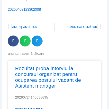
20260403123302908
Prev
Nex
ANUNȚ ANTERIOR
COMUNICAT URMĂTOR
anunțuri asemănătoare
Page
Page
Page
Page
Page
Rezultat proba interviu la
concursul organizat pentru
ocuparea postului vacant de
Asistent manager
20260724140635695