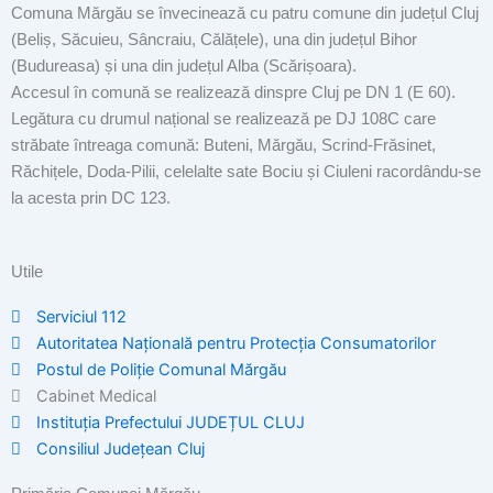
Comuna Mărgău se învecinează cu patru comune din județul Cluj
(Beliș, Săcuieu, Sâncraiu, Călățele), una din județul Bihor
(Budureasa) și una din județul Alba (Scărișoara).
Accesul în comună se realizează dinspre Cluj pe DN 1 (E 60).
Legătura cu drumul național se realizează pe DJ 108C care
străbate întreaga comună: Buteni, Mărgău, Scrind-Frăsinet,
Răchițele, Doda-Pilii, celelalte sate Bociu și Ciuleni racordându-se
la acesta prin DC 123.
Utile
Serviciul 112
Autoritatea Națională pentru Protecția Consumatorilor
Postul de Poliţie Comunal Mărgău
Cabinet Medical
Instituția Prefectului JUDEȚUL CLUJ
Consiliul Județean Cluj