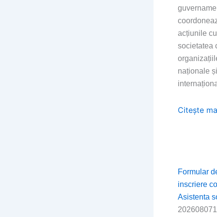
guvernamen
coordonea
acțiunile cu
societatea c
organizațiil
naționale ș
internaționa
Citește ma
Formular d
inscriere c
Asistenta s
202608071