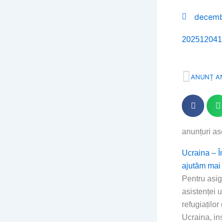
decemb
202512041
Prev
ANUNȚ A
anunțuri a
Page
Page
Page
Pa
Ucraina – 
ajutăm mai
Pentru asi
asistenței 
refugiaților
Ucraina, ins