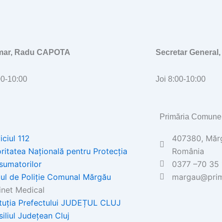
imar, Radu CAPOTA
Secretar General
00-10:00
Joi 8:00-10:00
Primăria Comune
iciul 112
407380, Mărgă
ritatea Națională pentru Protecția
România
sumatorilor
0377 –70 35 
ul de Poliţie Comunal Mărgău
margau@prim
net Medical
ituția Prefectului JUDEȚUL CLUJ
iliul Județean Cluj