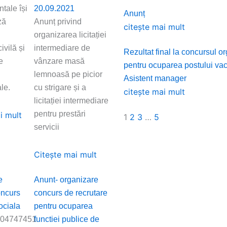
tale își
20.09.2021
Anunț
ză
Anunț privind
citește mai mult
organizarea licitației
ivilă și
intermediare de
Rezultat final la concursul o
e
vânzare masă
pentru ocuparea postului va
i
lemnoasă pe picior
Asistent manager
le.
cu strigare și a
citește mai mult
licitației intermediare
pentru prestări
i mult
1
2
3
…
5
servicii
Citește mai mult
e
Anunt- organizare
oncurs
concurs de recrutare
ociala
pentru ocuparea
04747451
functiei publice de