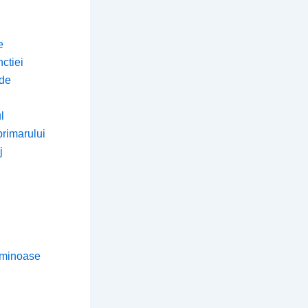
e
ctiei
 de
l
primarului
j
luminoase