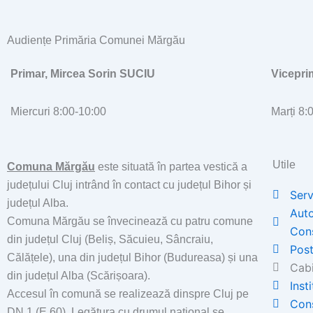
Audiențe Primăria Comunei Mărgău
Primar, Mircea Sorin SUCIU
Vicepr
Miercuri 8:00-10:00
Marți 8:
Utile
Comuna Mărgău
este situată în partea vestică a
județului Cluj intrând în contact cu județul Bihor și
Serv
județul Alba.
Auto
Comuna Mărgău se învecinează cu patru comune
Con
din județul Cluj (Beliș, Săcuieu, Sâncraiu,
Post
Călățele), una din județul Bihor (Budureasa) și una
Cabi
din județul Alba (Scărișoara).
Inst
Accesul în comună se realizează dinspre Cluj pe
Cons
DN 1 (E 60). Legătura cu drumul național se