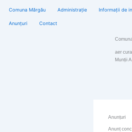
Skip
Comuna Mărgău
Administrație
Informații de i
to
content
Anunțuri
Contact
Comuna
aer cura
Munții 
Anunțuri
Anunț conc