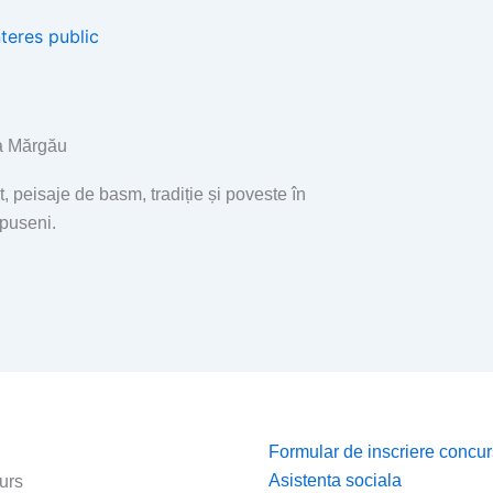
nteres public
 Mărgău
t, peisaje de basm, tradiție și poveste în
Apuseni.
Page
Page
Page
Page
Formular de inscriere concur
Asistenta sociala
urs