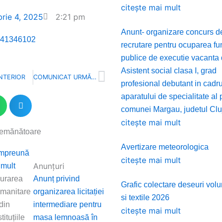
citește mai mult
rie 4, 2025
2:21 pm
Anunt- organizare concurs d
41346102
recrutare pentru ocuparea fun
publice de executie vacanta
Asistent social clasa I, grad
Next
NTERIOR
COMUNICAT URMĂTOR
profesional debutant in cadru
aparatului de specialitate al 
comunei Margau, judetul Clu
citește mai mult
semănătoare
Avertizare meteorologica
ge
Împreună
citește mai mult
Anunțuri
 mult
gurarea
Anunț privind
Grafic colectare deseuri vo
umanitare
organizarea licitației
si textile 2026
 din
intermediare pentru
citește mai mult
tituțiile
masa lemnoasă în