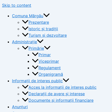
Skip to content
Comuna Mărgău
Prezentare
Istoric și tradiții
Turism și dezvoltare
Administrație
Primărie
Primar
Viceprimar
Regulament
Organigramă
Informații de interes public
Acces la informații de interes public
Declarații de avere și interese
Documente și informații financiare
Anunțuri