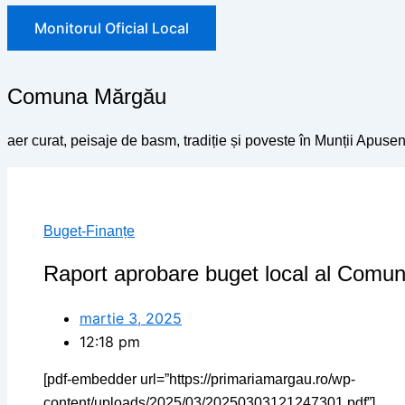
Monitorul Oficial Local
Comuna Mărgău
aer curat, peisaje de basm, tradiție și poveste în Munții Apusen
Buget-Finanțe
Raport aprobare buget local al Comun
martie 3, 2025
12:18 pm
[pdf-embedder url=”https://primariamargau.ro/wp-
content/uploads/2025/03/20250303121247301.pdf”]