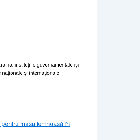
raina, instituțiile guvernamentale își
 naționale și internaționale.
are pentru masa lemnoasă în