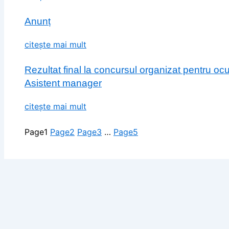
Anunț
citește mai mult
Rezultat final la concursul organizat pentru o
Asistent manager
citește mai mult
Page
1
Page
2
Page
3
…
Page
5