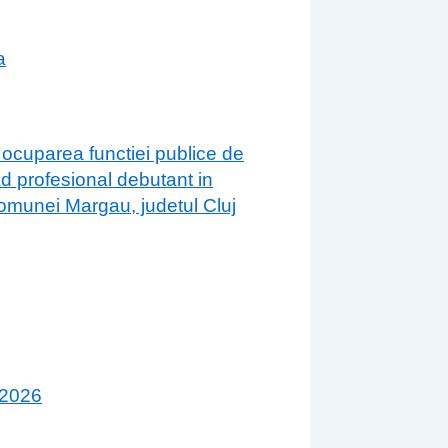
a
 ocuparea functiei publice de
ad profesional debutant in
 comunei Margau, judetul Cluj
 2026