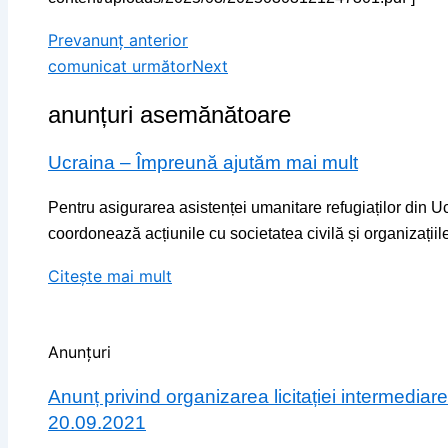
Prev
anunț anterior
comunicat următor
Next
anunțuri asemănătoare
Ucraina – Împreună ajutăm mai mult
Pentru asigurarea asistenței umanitare refugiaților din Uc
coordonează acțiunile cu societatea civilă și organizațiile
Citește mai mult
Anunțuri
Anunț privind organizarea licitației intermedi
20.09.2021