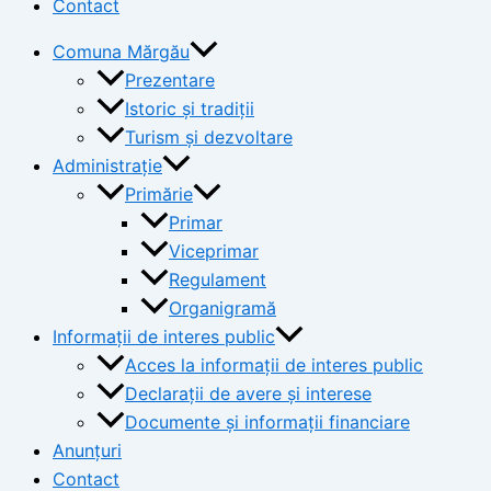
Contact
Comuna Mărgău
Prezentare
Istoric și tradiții
Turism și dezvoltare
Administrație
Primărie
Primar
Viceprimar
Regulament
Organigramă
Informații de interes public
Acces la informații de interes public
Declarații de avere și interese
Documente și informații financiare
Anunțuri
Contact