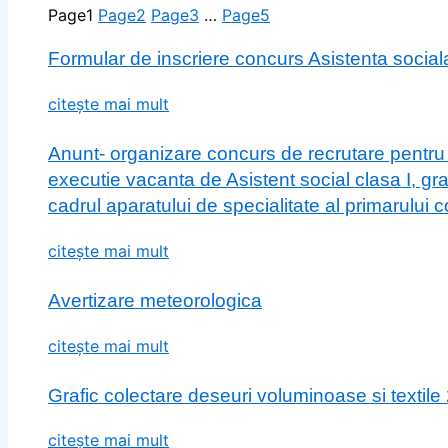
Page
1
Page
2
Page
3
…
Page
5
Formular de inscriere concurs Asistenta social
citește mai mult
Anunt- organizare concurs de recrutare pentru
executie vacanta de Asistent social clasa I, gr
cadrul aparatului de specialitate al primarului
citește mai mult
Avertizare meteorologica
citește mai mult
Grafic colectare deseuri voluminoase si textile
citește mai mult