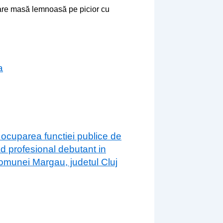
zare masă lemnoasă pe picior cu
a
 ocuparea functiei publice de
ad profesional debutant in
 comunei Margau, judetul Cluj