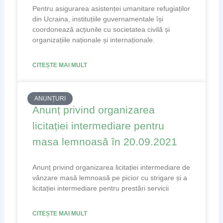
Pentru asigurarea asistenței umanitare refugiaților
din Ucraina, instituțiile guvernamentale își
coordonează acțiunile cu societatea civilă și
organizațiile naționale și internaționale.
CITEȘTE MAI MULT
ANUNȚURI
Anunț privind organizarea
licitației intermediare pentru
masa lemnoasă în 20.09.2021
Anunț privind organizarea licitației intermediare de
vânzare masă lemnoasă pe picior cu strigare și a
licitației intermediare pentru prestări servicii
CITEȘTE MAI MULT