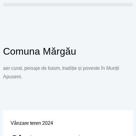
Skip
to
content
Comuna Mărgău
aer curat, peisaje de basm, tradiție și poveste în Munții
Apuseni.
Vânzare teren 2024