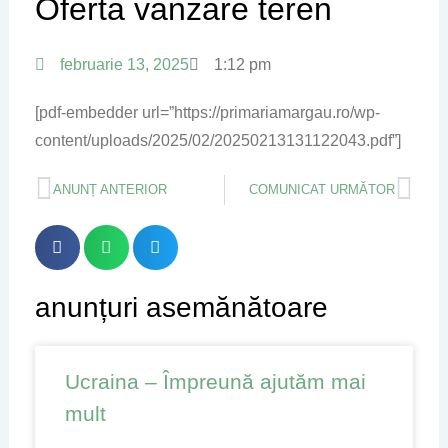
Oferta vanzare teren
februarie 13, 2025
1:12 pm
[pdf-embedder url=”https://primariamargau.ro/wp-
content/uploads/2025/02/20250213131122043.pdf”]
Prev
Nex
ANUNȚ ANTERIOR
COMUNICAT URMĂTOR
anunțuri asemănătoare
Page
Page
Page
Page
Ucraina – Împreună ajutăm mai
mult