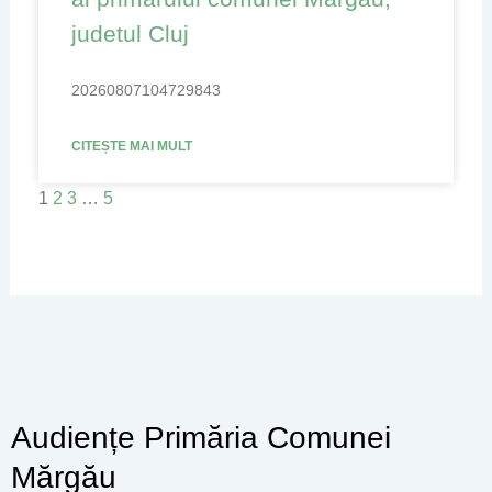
judetul Cluj
20260807104729843
CITEȘTE MAI MULT
1
2
3
…
5
Audiențe Primăria Comunei
Mărgău