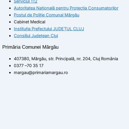
Serviciul 112
Autoritatea Națională pentru Protecția Consumatorilor
Postul de Poliţie Comunal Mărgău
Cabinet Medical
Instituția Prefectului JUDEȚUL CLUJ
Consiliul Județean Cluj
Primăria Comunei Mărgău
407380, Mărgău, str. Principală, nr. 204, Cluj România
0377 –70 35 17
margau@primariamargau.ro
© 2026 Primăria Comunei Mărgău, Județul Cluj
Acest site utilizează module cookie pentru a vă asigura că
beneficiați de cea mai bună experiență pe site-ul nostru
setări
ACCEPT
Politica de confidențialitate