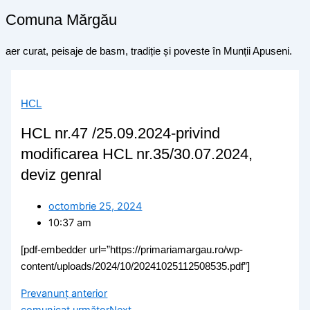
Comuna Mărgău
aer curat, peisaje de basm, tradiție și poveste în Munții Apuseni.
HCL
HCL nr.47 /25.09.2024-privind
modificarea HCL nr.35/30.07.2024,
deviz genral
octombrie 25, 2024
10:37 am
[pdf-embedder url=”https://primariamargau.ro/wp-
content/uploads/2024/10/20241025112508535.pdf”]
Prev
anunț anterior
comunicat următor
Next