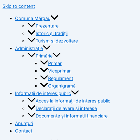
Skip to content
Comuna Mărgău
Prezentare
Istoric și tradiții
Turism și dezvoltare
Administrație
Primărie
Primar
Viceprimar
Regulament
Organigramă
Informații de interes public
Acces la informații de interes public
Declarații de avere și interese
Documente și informații financiare
Anunțuri
Contact