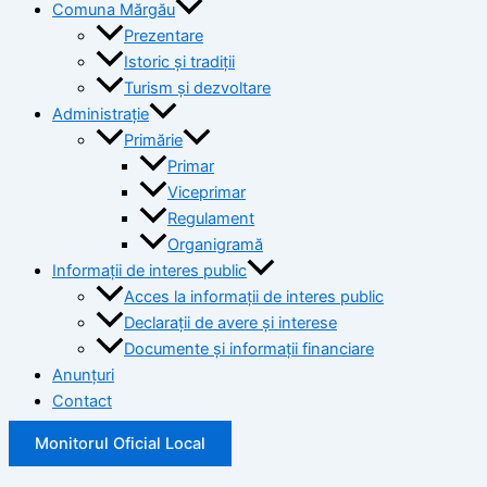
Comuna Mărgău
Prezentare
Istoric și tradiții
Turism și dezvoltare
Administrație
Primărie
Primar
Viceprimar
Regulament
Organigramă
Informații de interes public
Acces la informații de interes public
Declarații de avere și interese
Documente și informații financiare
Anunțuri
Contact
Monitorul Oficial Local