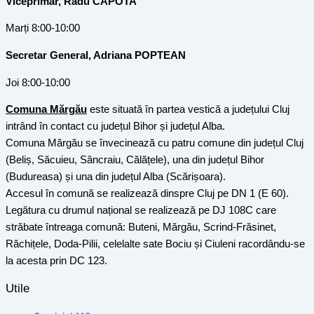
Viceprimar, Radu CAPOTA
Marți 8:00-10:00
Secretar General, Adriana POPTEAN
Joi 8:00-10:00
Comuna Mărgău
este situată în partea vestică a județului Cluj
intrând în contact cu județul Bihor și județul Alba.
Comuna Mărgău se învecinează cu patru comune din județul Cluj
(Beliș, Săcuieu, Sâncraiu, Călățele), una din județul Bihor
(Budureasa) și una din județul Alba (Scărișoara).
Accesul în comună se realizează dinspre Cluj pe DN 1 (E 60).
Legătura cu drumul național se realizează pe DJ 108C care
străbate întreaga comună: Buteni, Mărgău, Scrind-Frăsinet,
Răchițele, Doda-Pilii, celelalte sate Bociu și Ciuleni racordându-se
la acesta prin DC 123.
Utile