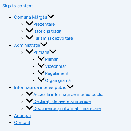
Skip to content
Comuna Mărgău
Prezentare
Istoric și tradiții
Turism și dezvoltare
Administrație
Primărie
Primar
Viceprimar
Regulament
Organigramă
Informații de interes public
Acces la informații de interes public
Declarații de avere și interese
Documente și informații financiare
Anunțuri
Contact