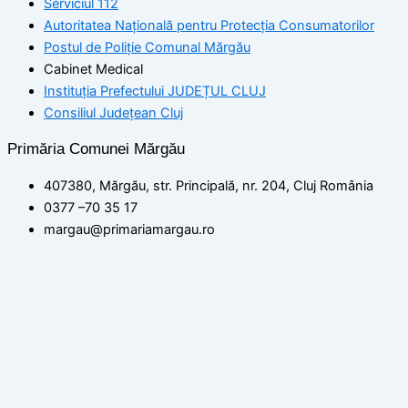
Serviciul 112
Autoritatea Națională pentru Protecția Consumatorilor
Postul de Poliţie Comunal Mărgău
Cabinet Medical
Instituția Prefectului JUDEȚUL CLUJ
Consiliul Județean Cluj
Primăria Comunei Mărgău
407380, Mărgău, str. Principală, nr. 204, Cluj România
0377 –70 35 17
margau@primariamargau.ro
© 2026 Primăria Comunei Mărgău, Județul Cluj
Acest site utilizează module cookie pentru a vă asigura că
beneficiați de cea mai bună experiență pe site-ul nostru
setări
ACCEPT
Politica de confidențialitate