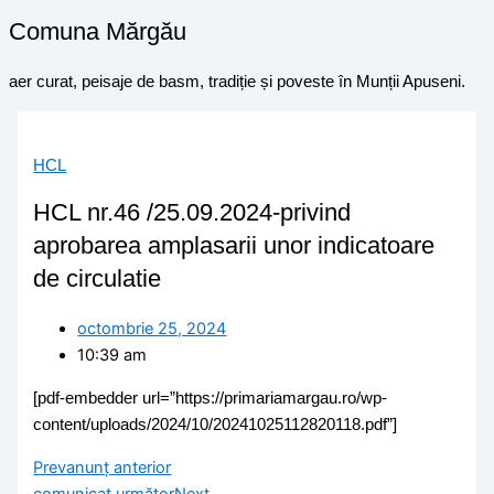
Comuna Mărgău
aer curat, peisaje de basm, tradiție și poveste în Munții Apuseni.
HCL
HCL nr.46 /25.09.2024-privind
aprobarea amplasarii unor indicatoare
de circulatie
octombrie 25, 2024
10:39 am
[pdf-embedder url=”https://primariamargau.ro/wp-
content/uploads/2024/10/20241025112820118.pdf”]
Prev
anunț anterior
comunicat următor
Next