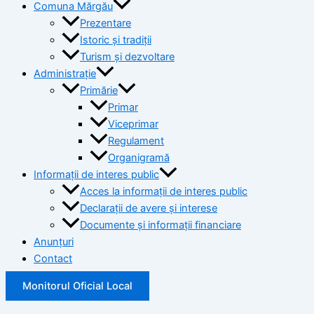
Comuna Mărgău
Prezentare
Istoric și tradiții
Turism și dezvoltare
Administrație
Primărie
Primar
Viceprimar
Regulament
Organigramă
Informații de interes public
Acces la informații de interes public
Declarații de avere și interese
Documente și informații financiare
Anunțuri
Contact
Monitorul Oficial Local