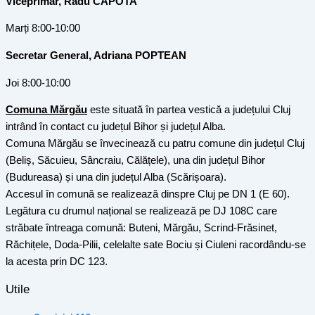
Viceprimar, Radu CAPOTA
Marți 8:00-10:00
Secretar General, Adriana POPTEAN
Joi 8:00-10:00
Comuna Mărgău
este situată în partea vestică a județului Cluj
intrând în contact cu județul Bihor și județul Alba.
Comuna Mărgău se învecinează cu patru comune din județul Cluj
(Beliș, Săcuieu, Sâncraiu, Călățele), una din județul Bihor
(Budureasa) și una din județul Alba (Scărișoara).
Accesul în comună se realizează dinspre Cluj pe DN 1 (E 60).
Legătura cu drumul național se realizează pe DJ 108C care
străbate întreaga comună: Buteni, Mărgău, Scrind-Frăsinet,
Răchițele, Doda-Pilii, celelalte sate Bociu și Ciuleni racordându-se
la acesta prin DC 123.
Utile