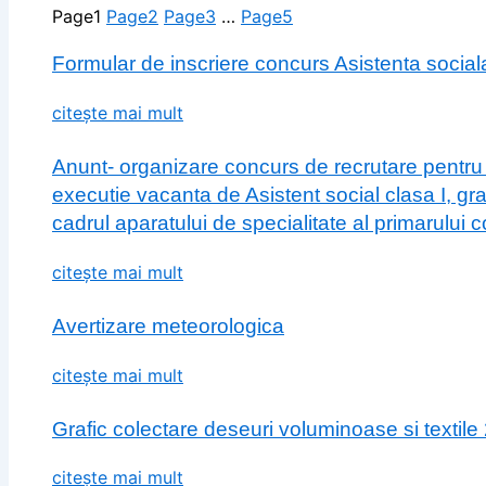
Page
1
Page
2
Page
3
…
Page
5
Formular de inscriere concurs Asistenta social
citește mai mult
Anunt- organizare concurs de recrutare pentru
executie vacanta de Asistent social clasa I, gr
cadrul aparatului de specialitate al primarului
citește mai mult
Avertizare meteorologica
citește mai mult
Grafic colectare deseuri voluminoase si textile
citește mai mult