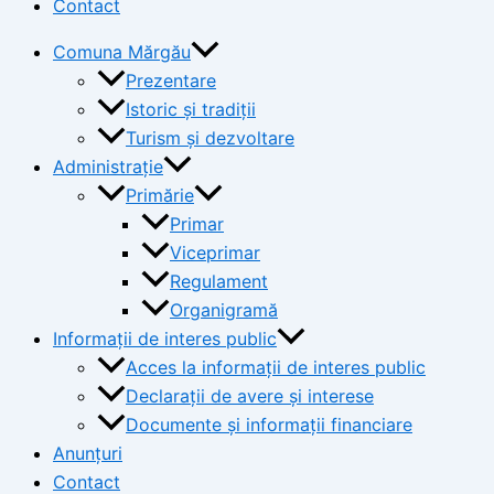
Contact
Comuna Mărgău
Prezentare
Istoric și tradiții
Turism și dezvoltare
Administrație
Primărie
Primar
Viceprimar
Regulament
Organigramă
Informații de interes public
Acces la informații de interes public
Declarații de avere și interese
Documente și informații financiare
Anunțuri
Contact