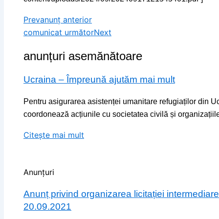
Prev
anunț anterior
comunicat următor
Next
anunțuri asemănătoare
Ucraina – Împreună ajutăm mai mult
Pentru asigurarea asistenței umanitare refugiaților din Uc
coordonează acțiunile cu societatea civilă și organizațiile
Citește mai mult
Anunțuri
Anunț privind organizarea licitației intermedi
20.09.2021