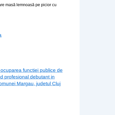
zare masă lemnoasă pe picior cu
a
 ocuparea functiei publice de
ad profesional debutant in
 comunei Margau, judetul Cluj