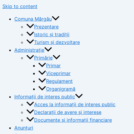
Skip to content
Comuna Mărgău
Prezentare
Istoric și tradiții
Turism și dezvoltare
Administrație
Primărie
Primar
Viceprimar
Regulament
Organigramă
Informații de interes public
Acces la informații de interes public
Declarații de avere și interese
Documente și informații financiare
Anunțuri