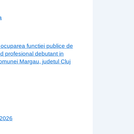
a
 ocuparea functiei publice de
ad profesional debutant in
 comunei Margau, judetul Cluj
 2026