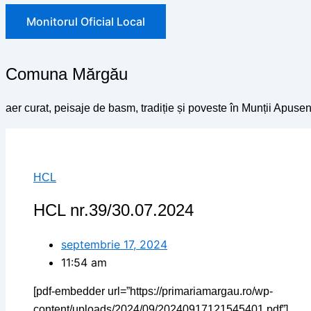
Monitorul Oficial Local
Comuna Mărgău
aer curat, peisaje de basm, tradiție și poveste în Munții Apusen
HCL
HCL nr.39/30.07.2024
septembrie 17, 2024
11:54 am
[pdf-embedder url=”https://primariamargau.ro/wp-
content/uploads/2024/09/20240917121545401.pdf”]