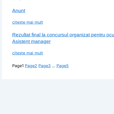
Anunț
citește mai mult
Rezultat final la concursul organizat pentru o
Asistent manager
citește mai mult
Page
1
Page
2
Page
3
…
Page
5