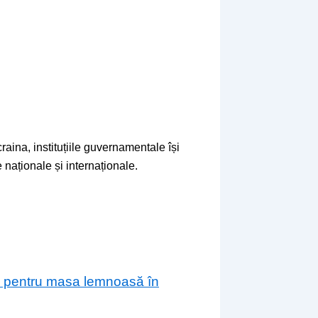
raina, instituțiile guvernamentale își
 naționale și internaționale.
are pentru masa lemnoasă în