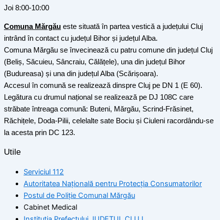
Joi 8:00-10:00
Comuna Mărgău
este situată în partea vestică a județului Cluj
intrând în contact cu județul Bihor și județul Alba.
Comuna Mărgău se învecinează cu patru comune din județul Cluj
(Beliș, Săcuieu, Sâncraiu, Călățele), una din județul Bihor
(Budureasa) și una din județul Alba (Scărișoara).
Accesul în comună se realizează dinspre Cluj pe DN 1 (E 60).
Legătura cu drumul național se realizează pe DJ 108C care
străbate întreaga comună: Buteni, Mărgău, Scrind-Frăsinet,
Răchițele, Doda-Pilii, celelalte sate Bociu și Ciuleni racordându-se
la acesta prin DC 123.
Utile
Serviciul 112
Autoritatea Națională pentru Protecția Consumatorilor
Postul de Poliţie Comunal Mărgău
Cabinet Medical
Instituția Prefectului JUDEȚUL CLUJ