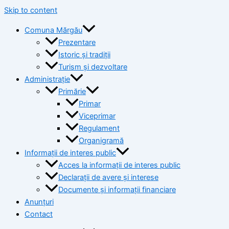
Skip to content
Comuna Mărgău
Prezentare
Istoric și tradiții
Turism și dezvoltare
Administrație
Primărie
Primar
Viceprimar
Regulament
Organigramă
Informații de interes public
Acces la informații de interes public
Declarații de avere și interese
Documente și informații financiare
Anunțuri
Contact