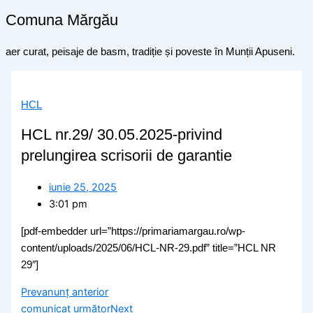
Comuna Mărgău
aer curat, peisaje de basm, tradiție și poveste în Munții Apuseni.
HCL
HCL nr.29/ 30.05.2025-privind
prelungirea scrisorii de garantie
iunie 25, 2025
3:01 pm
[pdf-embedder url=”https://primariamargau.ro/wp-
content/uploads/2025/06/HCL-NR-29.pdf” title=”HCL NR
29″]
Prev
anunț anterior
comunicat următor
Next