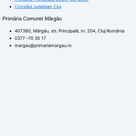
Consiliul Județean Cluj
Primăria Comunei Mărgău
407380, Mărgău, str. Principală, nr. 204, Cluj România
0377 –70 35 17
margau@primariamargau.ro
© 2026 Primăria Comunei Mărgău, Județul Cluj
Acest site utilizează module cookie pentru a vă asigura că
beneficiați de cea mai bună experiență pe site-ul nostru
setări
ACCEPT
Politica de confidențialitate
Închide
Rezumat confidențialitate