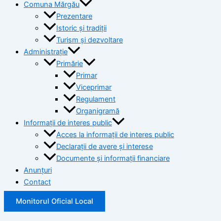
Comuna Mărgău
Prezentare
Istoric și tradiții
Turism și dezvoltare
Administrație
Primărie
Primar
Viceprimar
Regulament
Organigramă
Informații de interes public
Acces la informații de interes public
Declarații de avere și interese
Documente și informații financiare
Anunțuri
Contact
Monitorul Oficial Local