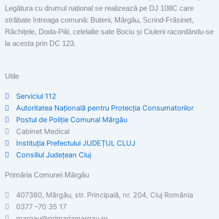
Legătura cu drumul național se realizează pe DJ 108C care
străbate întreaga comună: Buteni, Mărgău, Scrind-Frăsinet,
Răchițele, Doda-Pilii, celelalte sate Bociu și Ciuleni racordându-se
la acesta prin DC 123.
Utile
Serviciul 112
Autoritatea Națională pentru Protecția Consumatorilor
Postul de Poliţie Comunal Mărgău
Cabinet Medical
Instituția Prefectului JUDEȚUL CLUJ
Consiliul Județean Cluj
Primăria Comunei Mărgău
407380, Mărgău, str. Principală, nr. 204, Cluj România
0377 –70 35 17
margau@primariamargau.ro