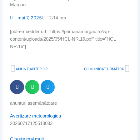
Margau
mai 7, 2025
2:14 pm
[pdf-embedder url=”https://primariamargau.ro/wp-
content/uploads/2025/05/HCL-NR.16.pdf” title=”HCL
NR.16″]
Prev
Nex
ANUNȚ ANTERIOR
COMUNICAT URMĂTOR
anunțuri asemănătoare
Page
Page
Page
Page
Avertizare meteorologica
20260717125513033
Citește mai mult