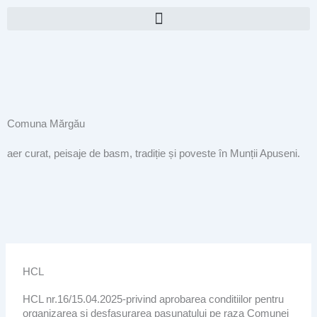
Skip
to
content
Comuna Mărgău
aer curat, peisaje de basm, tradiție și poveste în Munții Apuseni.
HCL
HCL nr.16/15.04.2025-privind aprobarea conditiilor pentru
organizarea si desfasurarea pasunatului pe raza Comunei