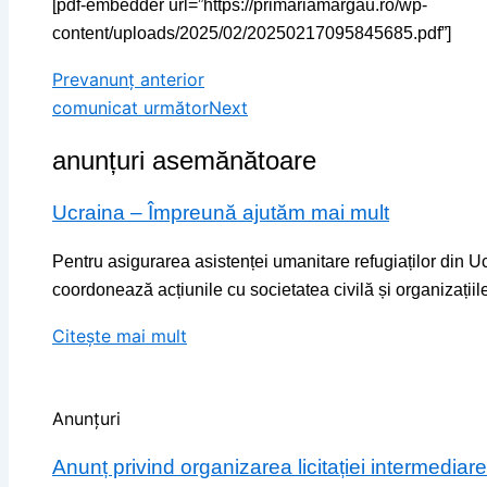
[pdf-embedder url=”https://primariamargau.ro/wp-
content/uploads/2025/02/20250217095845685.pdf”]
Prev
anunț anterior
comunicat următor
Next
anunțuri asemănătoare
Ucraina – Împreună ajutăm mai mult
Pentru asigurarea asistenței umanitare refugiaților din Uc
coordonează acțiunile cu societatea civilă și organizațiile
Citește mai mult
Anunțuri
Anunț privind organizarea licitației intermedi