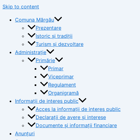
Skip to content
Comuna Mărgău
Prezentare
Istoric și tradiții
Turism și dezvoltare
Administrație
Primărie
Primar
Viceprimar
Regulament
Organigramă
Informații de interes public
Acces la informații de interes public
Declarații de avere și interese
Documente și informații financiare
Anunțuri