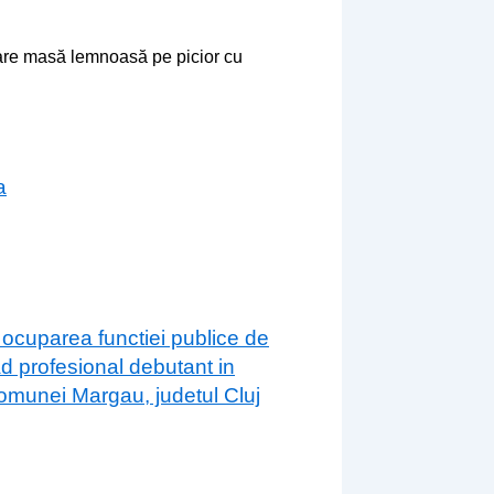
zare masă lemnoasă pe picior cu
a
 ocuparea functiei publice de
ad profesional debutant in
 comunei Margau, judetul Cluj