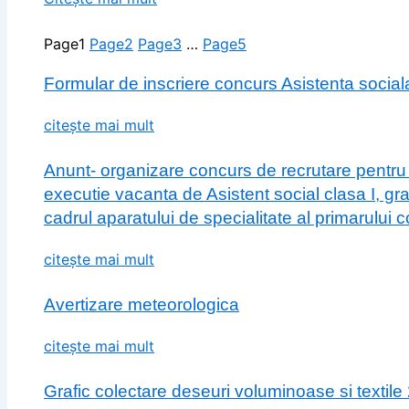
Page
1
Page
2
Page
3
…
Page
5
Formular de inscriere concurs Asistenta social
citește mai mult
Anunt- organizare concurs de recrutare pentru
executie vacanta de Asistent social clasa I, gr
cadrul aparatului de specialitate al primarului
citește mai mult
Avertizare meteorologica
citește mai mult
Grafic colectare deseuri voluminoase si textile