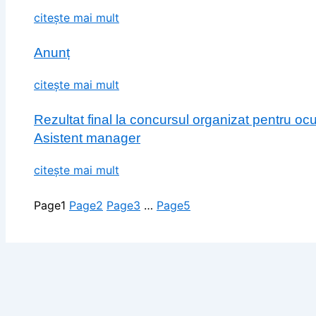
citește mai mult
Anunț
citește mai mult
Rezultat final la concursul organizat pentru o
Asistent manager
citește mai mult
Page
1
Page
2
Page
3
…
Page
5