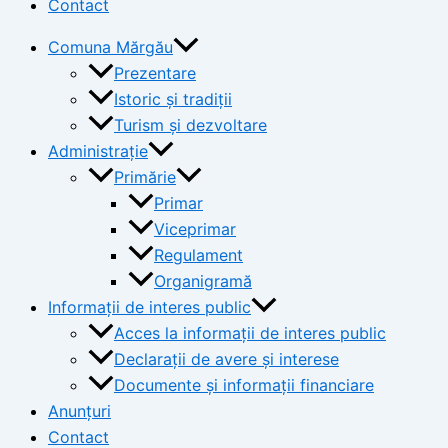
Contact
Comuna Mărgău
Prezentare
Istoric și tradiții
Turism și dezvoltare
Administrație
Primărie
Primar
Viceprimar
Regulament
Organigramă
Informații de interes public
Acces la informații de interes public
Declarații de avere și interese
Documente și informații financiare
Anunțuri
Contact