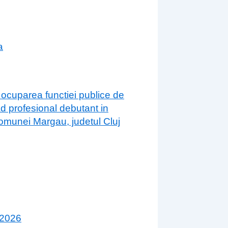
a
 ocuparea functiei publice de
ad profesional debutant in
 comunei Margau, judetul Cluj
 2026