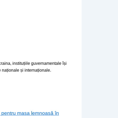
raina, instituțiile guvernamentale își
 naționale și internaționale.
are pentru masa lemnoasă în